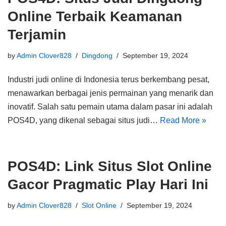
Online Terbaik Keamanan
Terjamin
by
Admin Clover828
Dingdong
September 19, 2024
Industri judi online di Indonesia terus berkembang pesat,
menawarkan berbagai jenis permainan yang menarik dan
inovatif. Salah satu pemain utama dalam pasar ini adalah
POS4D, yang dikenal sebagai situs judi…
Read More »
POS4D: Link Situs Slot Online
Gacor Pragmatic Play Hari Ini
by
Admin Clover828
Slot Online
September 19, 2024