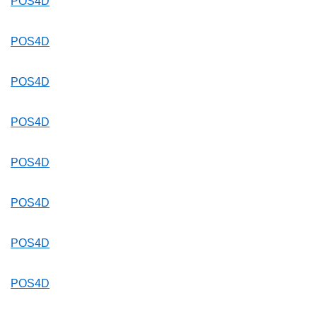
POS4D
POS4D
POS4D
POS4D
POS4D
POS4D
POS4D
POS4D