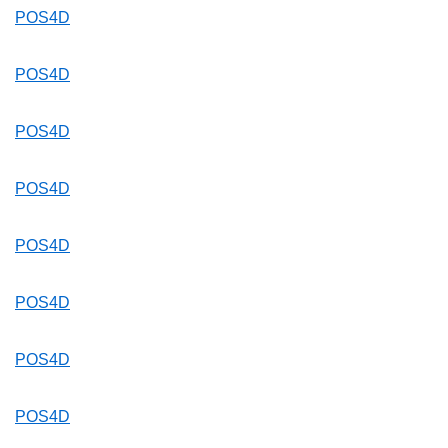
POS4D
POS4D
POS4D
POS4D
POS4D
POS4D
POS4D
POS4D