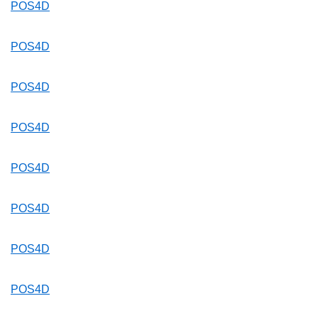
POS4D
POS4D
POS4D
POS4D
POS4D
POS4D
POS4D
POS4D