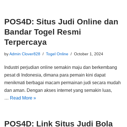
POS4D: Situs Judi Online dan
Bandar Togel Resmi
Terpercaya
by
Admin Clover828
Togel Online
October 1, 2024
Industri perjudian online semakin maju dan berkembang
pesat di Indonesia, dimana para pemain kini dapat
menikmati berbagai macam permainan judi secara mudah
dan aman. Dengan akses internet yang semakin luas,
…
Read More »
POS4D: Link Situs Judi Bola