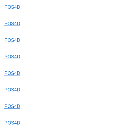
POS4D
POS4D
POS4D
POS4D
POS4D
POS4D
POS4D
POS4D