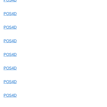
POS4D
POS4D
POS4D
POS4D
POS4D
POS4D
POS4D
POS4D