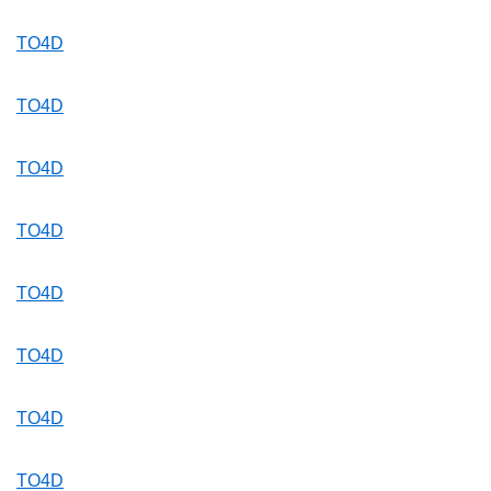
TO4D
TO4D
TO4D
TO4D
TO4D
TO4D
TO4D
TO4D