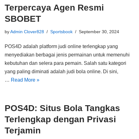
Terpercaya Agen Resmi
SBOBET
by
Admin Clover828
Sportsbook
September 30, 2024
POS4D adalah platform judi online terlengkap yang
menyediakan berbagai jenis permainan untuk memenuhi
kebutuhan dan selera para pemain. Salah satu kategori
yang paling diminati adalah judi bola online. Di sini,
…
Read More »
POS4D: Situs Bola Tangkas
Terlengkap dengan Privasi
Terjamin