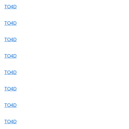
TO4D
TO4D
TO4D
TO4D
TO4D
TO4D
TO4D
TO4D