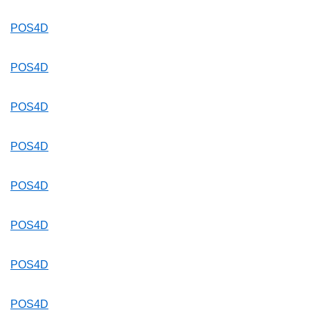
POS4D
POS4D
POS4D
POS4D
POS4D
POS4D
POS4D
POS4D