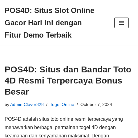
POS4D: Situs Slot Online
Skip
Gacor Hari Ini dengan
to
Fitur Demo Terbaik
content
POS4D: Situs dan Bandar Toto
4D Resmi Terpercaya Bonus
Besar
by
Admin Clover828
Togel Online
October 7, 2024
POS4D adalah situs toto online resmi terpercaya yang
menawarkan berbagai permainan togel 4D dengan
keamanan dan kenyamanan maksimal. Dengan