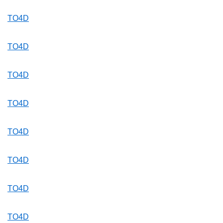
TO4D
TO4D
TO4D
TO4D
TO4D
TO4D
TO4D
TO4D