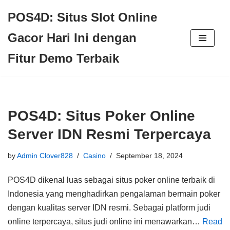
POS4D: Situs Slot Online
Skip
Gacor Hari Ini dengan
to
Fitur Demo Terbaik
content
POS4D: Situs Poker Online
Server IDN Resmi Terpercaya
by
Admin Clover828
Casino
September 18, 2024
POS4D dikenal luas sebagai situs poker online terbaik di
Indonesia yang menghadirkan pengalaman bermain poker
dengan kualitas server IDN resmi. Sebagai platform judi
online terpercaya, situs judi online ini menawarkan…
Read