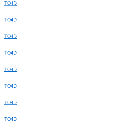
TO4D
TO4D
TO4D
TO4D
TO4D
TO4D
TO4D
TO4D