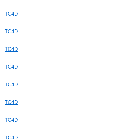
TO4D
TO4D
TO4D
TO4D
TO4D
TO4D
TO4D
TO4D