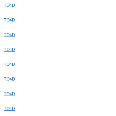
TO4D
TO4D
TO4D
TO4D
TO4D
TO4D
TO4D
TO4D