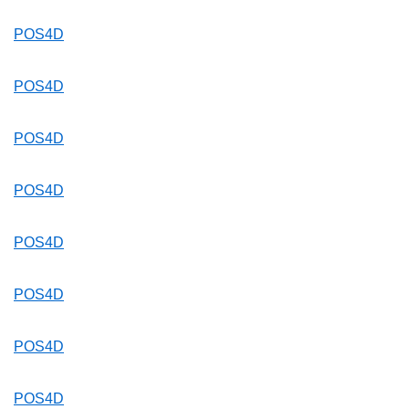
POS4D
POS4D
POS4D
POS4D
POS4D
POS4D
POS4D
POS4D