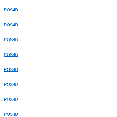
POS4D
POS4D
POS4D
POS4D
POS4D
POS4D
POS4D
POS4D