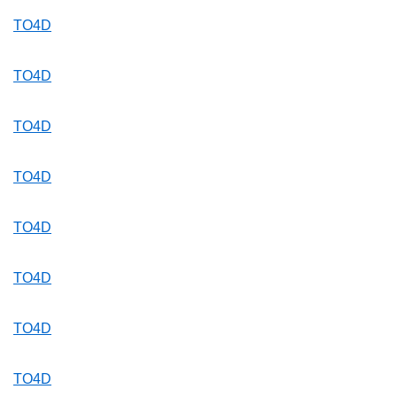
TO4D
TO4D
TO4D
TO4D
TO4D
TO4D
TO4D
TO4D