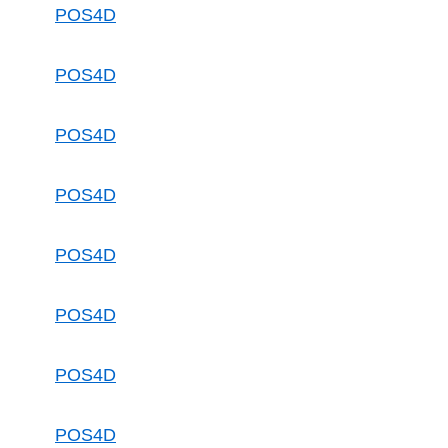
POS4D
POS4D
POS4D
POS4D
POS4D
POS4D
POS4D
POS4D