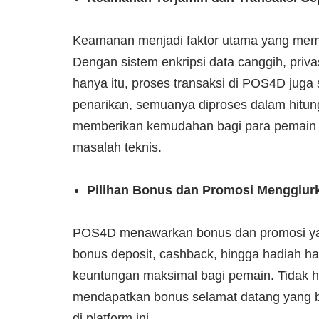
Keamanan menjadi faktor utama yang memb
Dengan sistem enkripsi data canggih, privas
hanya itu, proses transaksi di POS4D juga 
penarikan, semuanya diproses dalam hitun
memberikan kemudahan bagi para pemain u
masalah teknis.
Pilihan Bonus dan Promosi Menggiur
POS4D menawarkan bonus dan promosi yan
bonus deposit, cashback, hingga hadiah h
keuntungan maksimal bagi pemain. Tidak h
mendapatkan bonus selamat datang yang bi
di platform ini.