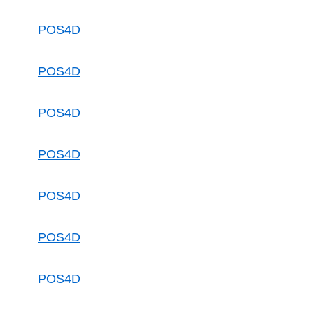
POS4D
POS4D
POS4D
POS4D
POS4D
POS4D
POS4D