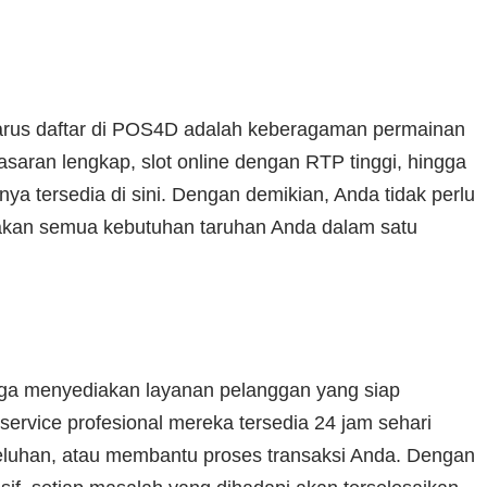
arus daftar di POS4D adalah keberagaman permainan
asaran lengkap, slot online dengan RTP tinggi, hingga
nya tersedia di sini. Dengan demikian, Anda tidak perlu
akan semua kebutuhan taruhan Anda dalam satu
juga menyediakan layanan pelanggan yang siap
ervice profesional mereka tersedia 24 jam sehari
luhan, atau membantu proses transaksi Anda. Dengan