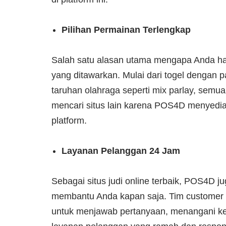
Pilihan Permainan Terlengkap
Salah satu alasan utama mengapa Anda h
yang ditawarkan. Mulai dari togel dengan p
taruhan olahraga seperti mix parlay, semua
mencari situs lain karena POS4D menyedi
platform.
Layanan Pelanggan 24 Jam
Sebagai situs judi online terbaik, POS4D 
membantu Anda kapan saja. Tim customer s
untuk menjawab pertanyaan, menangani ke