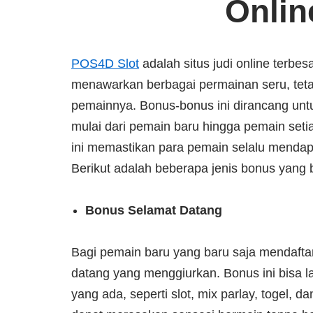
Onlin
POS4D Slot
adalah situs judi online terbes
menawarkan berbagai permainan seru, tet
pemainnya. Bonus-bonus ini dirancang unt
mulai dari pemain baru hingga pemain setia
ini memastikan para pemain selalu menda
Berikut adalah beberapa jenis bonus yang b
Bonus Selamat Datang
Bagi pemain baru yang baru saja mendafta
datang yang menggiurkan. Bonus ini bisa
yang ada, seperti slot, mix parlay, togel,