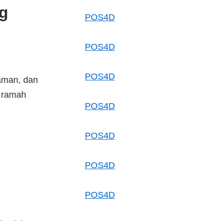
ng
POS4D
POS4D
POS4D
aman, dan
n ramah
POS4D
POS4D
POS4D
POS4D