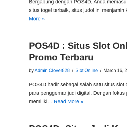
Bergabung dengan POS4D, Anda memasuki d
situs togel terbaik, situs judol ini menja
More »
POS4D : Situs Slot On
Promo Terbaru
by
Admin Clover828
Slot Online
March 16, 
POS4D hadir sebagai salah satu situs slo
para penggemar judi digital. Dengan fokus 
memiliki…
Read More »