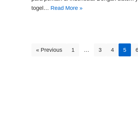
togel…
Read More »
« Previous
1
…
3
4
5