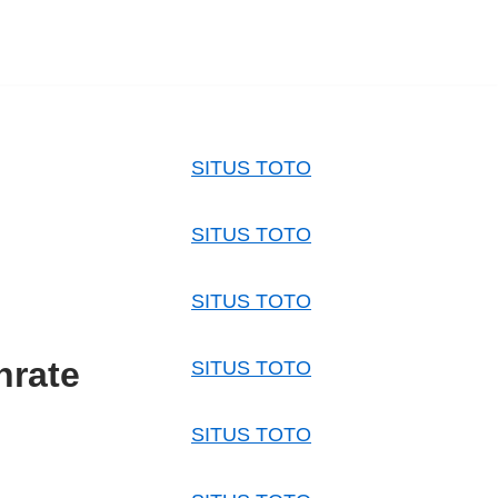
SITUS TOTO
SITUS TOTO
SITUS TOTO
nrate
SITUS TOTO
SITUS TOTO