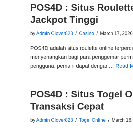
POS4D : Situs Roulett
Jackpot Tinggi
by
Admin Clover828
Casino
March 17, 2026
POS4D adalah situs roulette online terp
menyenangkan bagi para penggemar permai
pengguna, pemain dapat dengan…
Read M
POS4D : Situs Togel O
Transaksi Cepat
by
Admin Clover828
Togel Online
March 16,