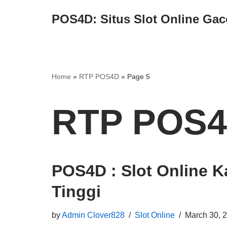
POS4D: Situs Slot Online Gaco
Skip
to
content
Home
»
RTP POS4D
»
Page 5
RTP POS
POS4D : Slot Online K
Tinggi
by
Admin Clover828
Slot Online
March 30, 