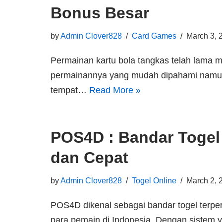
Bonus Besar
by
Admin Clover828
Card Games
March 3, 
Permainan kartu bola tangkas telah lama men
permainannya yang mudah dipahami namun 
tempat…
Read More »
POS4D : Bandar Togel
dan Cepat
by
Admin Clover828
Togel Online
March 2, 
POS4D dikenal sebagai bandar togel terp
para pemain di Indonesia. Dengan sistem y