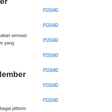
er
POS4D
POS4D
sakan sensasi
POS4D
er yang
POS4D
POS4D
Member
POS4D
POS4D
bagai pltform