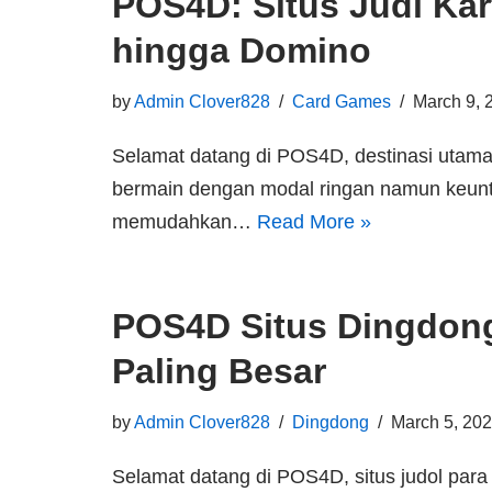
POS4D: Situs Judi Kar
hingga Domino
by
Admin Clover828
Card Games
March 9, 
Selamat datang di POS4D, destinasi utama 
bermain dengan modal ringan namun keunt
memudahkan…
Read More »
POS4D Situs Dingdong
Paling Besar
by
Admin Clover828
Dingdong
March 5, 20
Selamat datang di POS4D, situs judol para