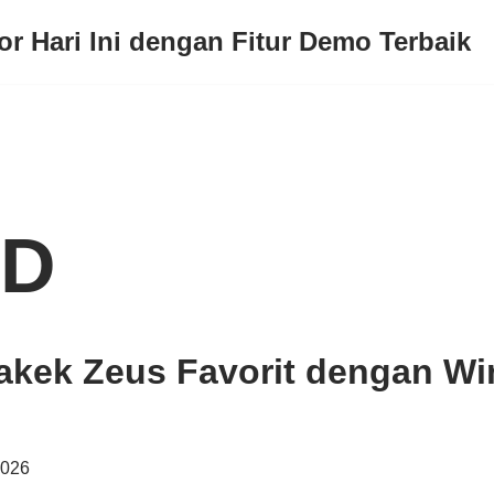
r Hari Ini dengan Fitur Demo Terbaik
4D
akek Zeus Favorit dengan Wi
2026