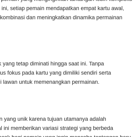
 ini, setiap pemain mendapatkan empat kartu awal,
kombinasi dan meningkatkan dinamika permainan
 yang tetap diminati hingga saat ini. Tanpa
 fokus pada kartu yang dimiliki sendiri serta
i lawan untuk memenangkan permainan.
 yang unik karena tujuan utamanya adalah
 ini memberikan variasi strategi yang berbeda