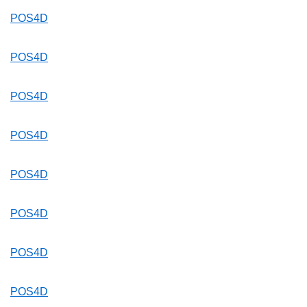
POS4D
POS4D
POS4D
POS4D
POS4D
POS4D
POS4D
POS4D