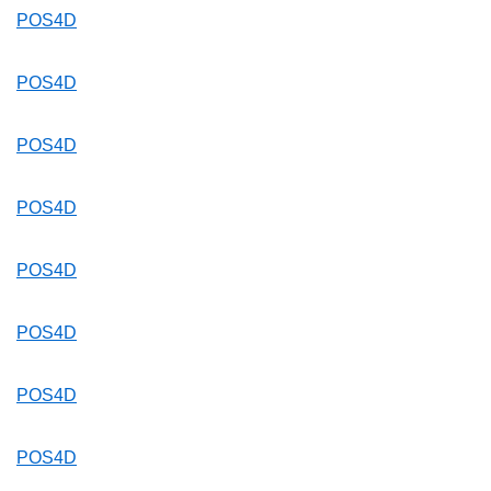
POS4D
POS4D
POS4D
POS4D
POS4D
POS4D
POS4D
POS4D