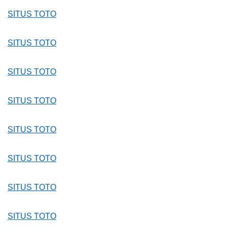
SITUS TOTO
SITUS TOTO
SITUS TOTO
SITUS TOTO
SITUS TOTO
SITUS TOTO
SITUS TOTO
SITUS TOTO