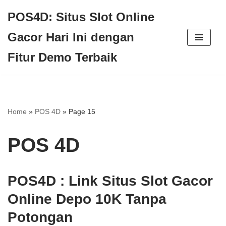
POS4D: Situs Slot Online
Skip
Gacor Hari Ini dengan
to
Fitur Demo Terbaik
content
Home
»
POS 4D
»
Page 15
POS 4D
POS4D : Link Situs Slot Gacor
Online Depo 10K Tanpa
Potongan