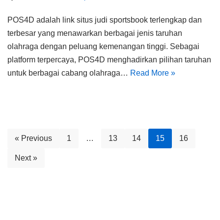
POS4D adalah link situs judi sportsbook terlengkap dan
terbesar yang menawarkan berbagai jenis taruhan
olahraga dengan peluang kemenangan tinggi. Sebagai
platform terpercaya, POS4D menghadirkan pilihan taruhan
untuk berbagai cabang olahraga…
Read More »
« Previous
1
…
13
14
15
16
Next »