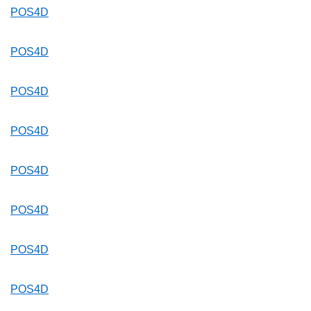
POS4D
POS4D
POS4D
POS4D
POS4D
POS4D
POS4D
POS4D