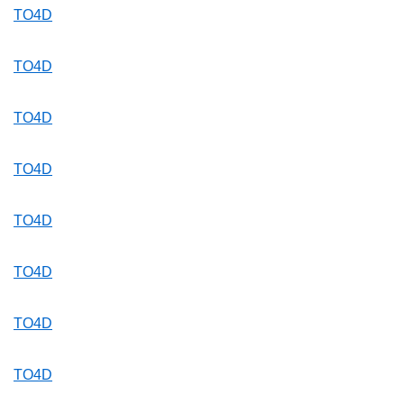
TO4D
TO4D
TO4D
TO4D
TO4D
TO4D
TO4D
TO4D