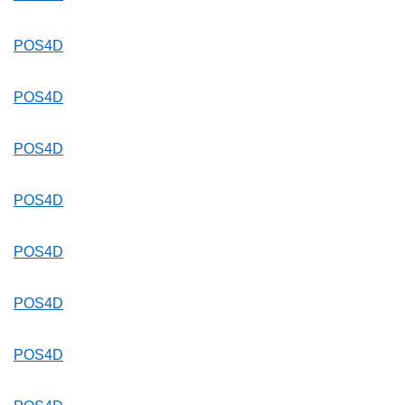
POS4D
POS4D
POS4D
POS4D
POS4D
POS4D
POS4D