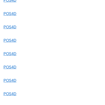
POS4D
POS4D
POS4D
POS4D
POS4D
POS4D
POS4D
POS4D