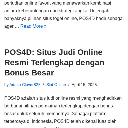
perjudian online favorit yang menawarkan kombinasi
antara keberuntungan dan strategi angka. Di tengah
banyaknya pilihan situs togel online, POS4D hadir sebagai
agen…
Read More »
POS4D: Situs Judi Online
Resmi Terlengkap dengan
Bonus Besar
by
Admin Clover828
Slot Online
April 15, 2025
POS4D adalah situs judi online resmi yang menghadirkan
berbagai pilihan permainan terlengkap dengan bonus
besar untuk seluruh membernya. Sebagai platform
terpercaya di Indonesia, POS4D telah dikenal luas oleh