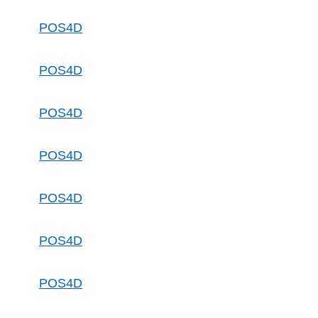
POS4D
POS4D
POS4D
POS4D
POS4D
POS4D
POS4D