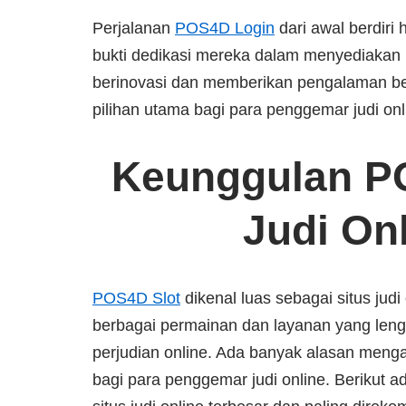
Perjalanan
POS4D Login
dari awal berdiri 
bukti dedikasi mereka dalam menyediakan 
berinovasi dan memberikan pengalaman b
pilihan utama bagi para penggemar judi onl
Keunggulan PO
Judi On
POS4D Slot
dikenal luas sebagai situs jud
berbagai permainan dan layanan yang lengka
perjudian online. Ada banyak alasan meng
bagi para penggemar judi online. Berikut