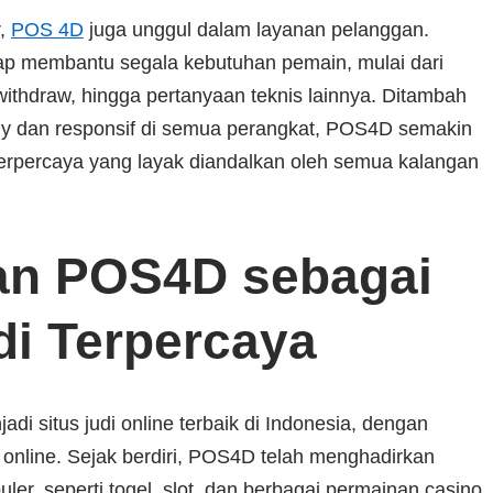
r,
POS 4D
juga unggul dalam layanan pelanggan.
ap membantu segala kebutuhan pemain, mulai dari
withdraw, hingga pertanyaan teknis lainnya. Ditambah
ndly dan responsif di semua perangkat, POS4D semakin
 terpercaya yang layak diandalkan oleh semua kalangan
n POS4D sebagai
di Terpercaya
i situs judi online terbaik di Indonesia, dengan
 online. Sejak berdiri, POS4D telah menghadirkan
ler, seperti togel, slot, dan berbagai permainan casino