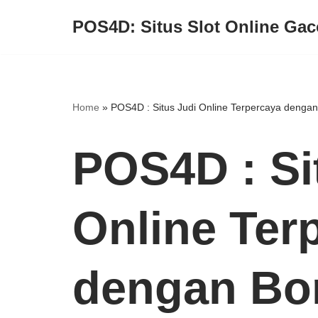
POS4D: Situs Slot Online Gaco
Skip
to
content
Home
»
POS4D : Situs Judi Online Terpercaya denga
POS4D : Si
Online Ter
dengan Bo