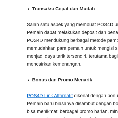
Transaksi Cepat dan Mudah
Salah satu aspek yang membuat POS4D ung
Pemain dapat melakukan deposit dan pena
POS4D mendukung berbagai metode pembayar
memudahkan para pemain untuk mengisi sa
menjadi daya tarik tersendiri, terutama b
mencairkan kemenangan.
Bonus dan Promo Menarik
POS4D Link Alternatif
dikenal dengan bonu
Pemain baru biasanya disambut dengan bo
bisa menikmati berbagai promo harian, mi