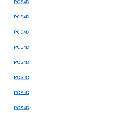
POS4D
POS4D
POS4D
POS4D
POS4D
POS4D
POS4D
POS4D