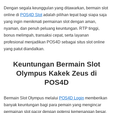
Dengan segala keunggulan yang ditawarkan, bermain slot
online di
POS4D Slot
adalah pilihan tepat bagi siapa saja
yang ingin menikmati permainan slot dengan aman,
nyaman, dan penuh peluang keuntungan. RTP tinggi,
bonus melimpah, transaksi cepat, serta layanan
profesional menjadikan POS4D sebagai situs slot online
yang patut diandalkan.
Keuntungan Bermain Slot
Olympus Kakek Zeus di
POS4D
Bermain Slot Olympus melalui
POS4D Login
memberikan
banyak keuntungan bagi para pemain yang mengincar
permainan slot gacor dengan potensi kemenangan besar.