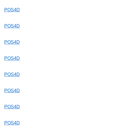
POS4D
POS4D
POS4D
POS4D
POS4D
POS4D
POS4D
POS4D