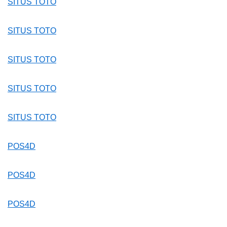
SITUS TOTO
SITUS TOTO
SITUS TOTO
SITUS TOTO
SITUS TOTO
POS4D
POS4D
POS4D