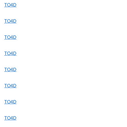
TO4D
TO4D
TO4D
TO4D
TO4D
TO4D
TO4D
TO4D