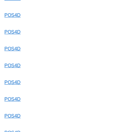
POS4D
POS4D
POS4D
POS4D
POS4D
POS4D
POS4D