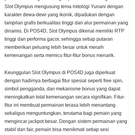
Slot Olympus mengusung tema mitologi Yunani dengan
karakter dewa-dewi yang ikonik, dipadukan dengan
tampilan grafis berkualitas tinggi dan alur permainan yang
dinamis. Di POS4D, Slot Olympus dikenal memiliki RTP
tinggi dan performa gacor, sehingga setiap putaran
memberikan peluang lebih besar untuk meraih
kemenangan serta memicu fitur-fitur bonus menarik.
Keunggulan Slot Olympus di POS4D juga diperkuat
dengan hadirnya berbagai fitur spesial seperti free spin,
simbol pengganda, dan mekanisme bonus yang dapat
meningkatkan total kemenangan secara signifikan. Fitur-
fitur ini membuat permainan terasa lebih menantang
sekaligus menguntungkan, terutama bagi pemain yang
mengincar jackpot besar. Dengan sistem permainan yang
stabil dan fair, pemain bisa menikmati setiap sesi