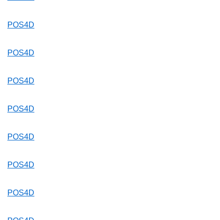
POS4D
POS4D
POS4D
POS4D
POS4D
POS4D
POS4D