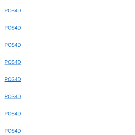
POS4D
POS4D
POS4D
POS4D
POS4D
POS4D
POS4D
POS4D