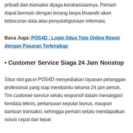
pribadi dan transaksi dijaga kerahasiaannya. Pemain
dapat bermain dengan tenang tanpa khawatir akan
kebocoran data atau penyalahgunaan informasi.
Baca Juga:
POS4D : Login Situs Toto Online Resmi
dengan Pasaran Terlengkap
• Customer Service Siaga 24 Jam Nonstop
Situs slot gacor POS4D menyediakan layanan pelanggan
profesional yang siap membantu selama 24 jam penuh.
Tim customer service selalu responsif dalam menangani
kendala teknis, pertanyaan seputar bonus, maupun
bantuan transaksi, sehingga pemain selalu mendapatkan
solusi cepat dan tepat.