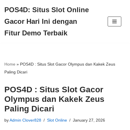
POS4D: Situs Slot Online
Skip
Gacor Hari Ini dengan
to
Fitur Demo Terbaik
content
Home
»
POS4D : Situs Slot Gacor Olympus dan Kakek Zeus
Paling Dicari
POS4D : Situs Slot Gacor
Olympus dan Kakek Zeus
Paling Dicari
by
Admin Clover828
Slot Online
January 27, 2026