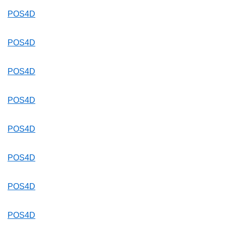
POS4D
POS4D
POS4D
POS4D
POS4D
POS4D
POS4D
POS4D