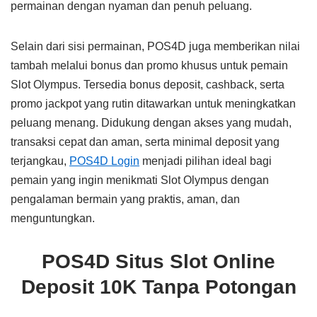
permainan dengan nyaman dan penuh peluang.
Selain dari sisi permainan, POS4D juga memberikan nilai
tambah melalui bonus dan promo khusus untuk pemain
Slot Olympus. Tersedia bonus deposit, cashback, serta
promo jackpot yang rutin ditawarkan untuk meningkatkan
peluang menang. Didukung dengan akses yang mudah,
transaksi cepat dan aman, serta minimal deposit yang
terjangkau,
POS4D Login
menjadi pilihan ideal bagi
pemain yang ingin menikmati Slot Olympus dengan
pengalaman bermain yang praktis, aman, dan
menguntungkan.
POS4D Situs Slot Online
Deposit 10K Tanpa Potongan