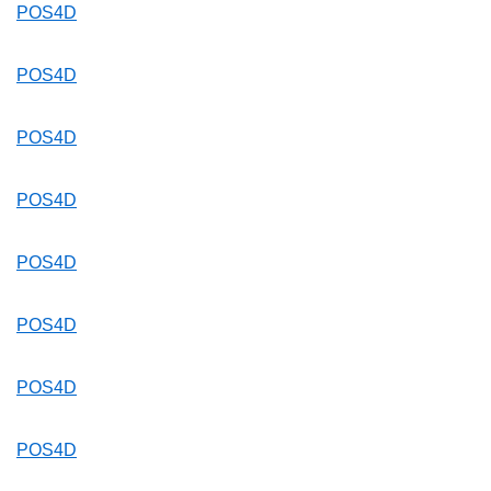
POS4D
POS4D
POS4D
POS4D
POS4D
POS4D
POS4D
POS4D