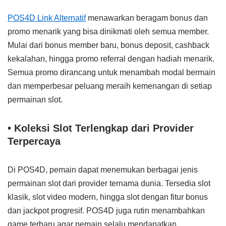
POS4D Link Alternatif
menawarkan beragam bonus dan
promo menarik yang bisa dinikmati oleh semua member.
Mulai dari bonus member baru, bonus deposit, cashback
kekalahan, hingga promo referral dengan hadiah menarik.
Semua promo dirancang untuk menambah modal bermain
dan memperbesar peluang meraih kemenangan di setiap
permainan slot.
• Koleksi Slot Terlengkap dari Provider
Terpercaya
Di POS4D, pemain dapat menemukan berbagai jenis
permainan slot dari provider ternama dunia. Tersedia slot
klasik, slot video modern, hingga slot dengan fitur bonus
dan jackpot progresif. POS4D juga rutin menambahkan
game terbaru agar pemain selalu mendapatkan