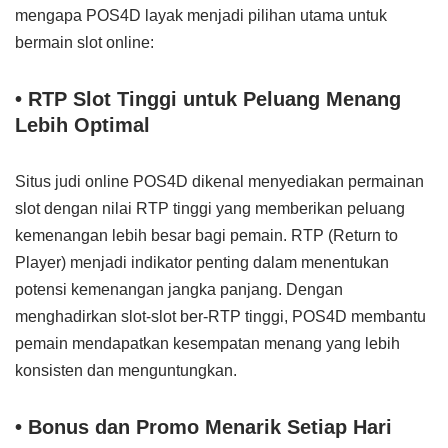
mengapa POS4D layak menjadi pilihan utama untuk
bermain slot online:
• RTP Slot Tinggi untuk Peluang Menang
Lebih Optimal
Situs judi online POS4D dikenal menyediakan permainan
slot dengan nilai RTP tinggi yang memberikan peluang
kemenangan lebih besar bagi pemain. RTP (Return to
Player) menjadi indikator penting dalam menentukan
potensi kemenangan jangka panjang. Dengan
menghadirkan slot-slot ber-RTP tinggi, POS4D membantu
pemain mendapatkan kesempatan menang yang lebih
konsisten dan menguntungkan.
• Bonus dan Promo Menarik Setiap Hari