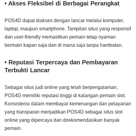
• Akses Fleksibel di Berbagai Perangkat
POS4D dapat diakses dengan lancar melalui komputer,
laptop, maupun smartphone. Tampilan situs yang responsif
dan user-friendly memastikan pemain tetap nyaman
bermain kapan saja dan di mana saja tanpa hambatan.
• Reputasi Terpercaya dan Pembayaran
Terbukti Lancar
Sebagai situs judi online yang telah berpengalaman,
POS4D memiliki reputasi tinggi di kalangan pemain slot.
Konsistensi dalam membayar kemenangan dan pelayanan
yang transparan menjadikan POS4D sebagai situs slot
online yang dipercaya dan direkomendasikan banyak
pemain.