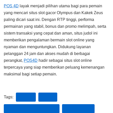
POS 4D
layak menjadi pilihan utama bagi para pemain
yang mencari situs slot gacor Olympus dan Kakek Zeus
paling dicari saat ini. Dengan RTP tinggi, performa
permainan yang stabil, bonus dan promo melimpah, serta
sistem transaksi yang cepat dan aman, situs judol ini
memberikan pengalaman bermain slot online yang
nyaman dan menguntungkan. Didukung layanan
pelanggan 24 jam dan akses mudah di berbagai
perangkat,
POS4D
hadir sebagai situs slot online
terpercaya yang siap memberikan peluang kemenangan
maksimal bagi setiap pemain.
Tags:
POS 4D
POS4D
POS4D LINK ALTERNATIF
POS4D LOGIN