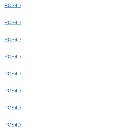
POS4D
POS4D
POS4D
POS4D
POS4D
POS4D
POS4D
POS4D