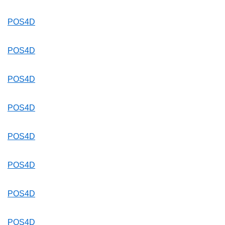
POS4D
POS4D
POS4D
POS4D
POS4D
POS4D
POS4D
POS4D