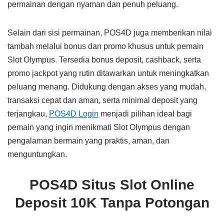
permainan dengan nyaman dan penuh peluang.
Selain dari sisi permainan, POS4D juga memberikan nilai
tambah melalui bonus dan promo khusus untuk pemain
Slot Olympus. Tersedia bonus deposit, cashback, serta
promo jackpot yang rutin ditawarkan untuk meningkatkan
peluang menang. Didukung dengan akses yang mudah,
transaksi cepat dan aman, serta minimal deposit yang
terjangkau,
POS4D Login
menjadi pilihan ideal bagi
pemain yang ingin menikmati Slot Olympus dengan
pengalaman bermain yang praktis, aman, dan
menguntungkan.
POS4D Situs Slot Online
Deposit 10K Tanpa Potongan