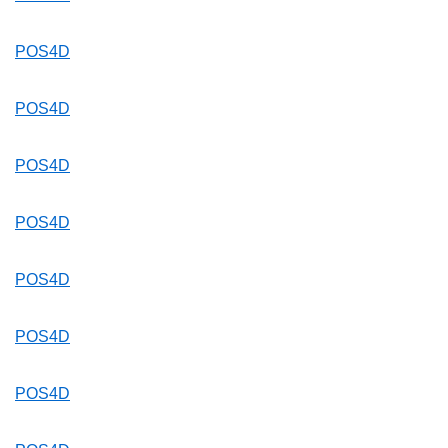
POS4D
POS4D
POS4D
POS4D
POS4D
POS4D
POS4D