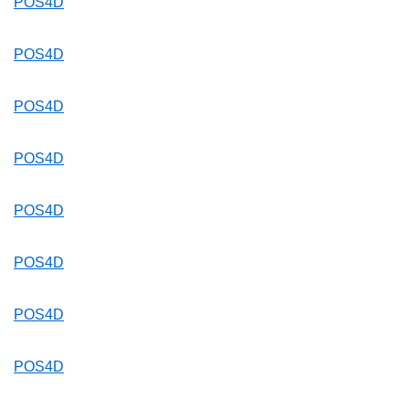
POS4D
POS4D
POS4D
POS4D
POS4D
POS4D
POS4D
POS4D