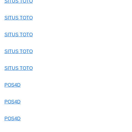
SITUS TOTO
SITUS TOTO
SITUS TOTO
SITUS TOTO
SITUS TOTO
POS4D
POS4D
POS4D