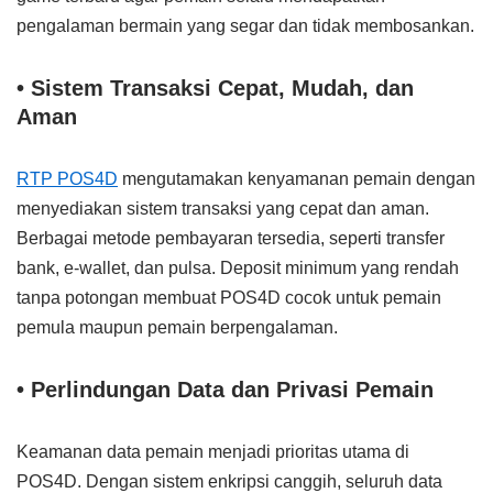
pengalaman bermain yang segar dan tidak membosankan.
• Sistem Transaksi Cepat, Mudah, dan
Aman
RTP POS4D
mengutamakan kenyamanan pemain dengan
menyediakan sistem transaksi yang cepat dan aman.
Berbagai metode pembayaran tersedia, seperti transfer
bank, e-wallet, dan pulsa. Deposit minimum yang rendah
tanpa potongan membuat POS4D cocok untuk pemain
pemula maupun pemain berpengalaman.
• Perlindungan Data dan Privasi Pemain
Keamanan data pemain menjadi prioritas utama di
POS4D. Dengan sistem enkripsi canggih, seluruh data