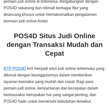
pemain judi online di Indonesia. Bergabunglah dengan
POS4D sekarang dan nikmati berbagai fitur yang
dirancang khusus untuk memaksimalkan pengalaman
bermain judi online Anda!
POS4D Situs Judi Online
dengan Transaksi Mudah dan
Cepat
RTP POS4D
kini menjadi situs judi online terkemuka yang
dikenal dengan keunggulannya dalam memberikan
layanan transaksi yang mudah dan cepat. Bagi para
pemain judi online, kenyamanan dan kecepatan dalam
bertransaksi merupakan hal yang sangat penting, dan
POS4D hadir untuk memenuhi kebutuhan tersebut.