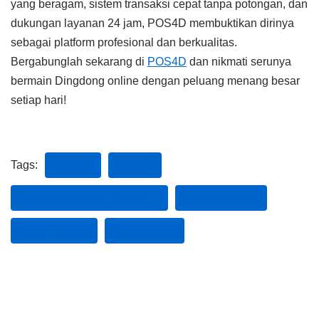
yang beragam, sistem transaksi cepat tanpa potongan, dan
dukungan layanan 24 jam, POS4D membuktikan dirinya
sebagai platform profesional dan berkualitas.
Bergabunglah sekarang di
POS4D
dan nikmati serunya
bermain Dingdong online dengan peluang menang besar
setiap hari!
Tags:
POS 4D
POS4D
POS4D LINK ALTERNATIF
POS4D LOGIN
POS4D SLOT
RTP POS4D