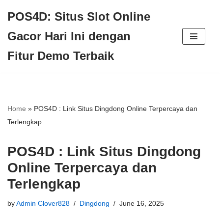
POS4D: Situs Slot Online
Skip
Gacor Hari Ini dengan
to
Fitur Demo Terbaik
content
Home
»
POS4D : Link Situs Dingdong Online Terpercaya dan
Terlengkap
POS4D : Link Situs Dingdong
Online Terpercaya dan
Terlengkap
by
Admin Clover828
Dingdong
June 16, 2025