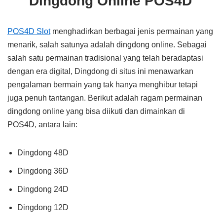
Dingdong Online POS4D
POS4D Slot
menghadirkan berbagai jenis permainan yang
menarik, salah satunya adalah dingdong online. Sebagai
salah satu permainan tradisional yang telah beradaptasi
dengan era digital, Dingdong di situs ini menawarkan
pengalaman bermain yang tak hanya menghibur tetapi
juga penuh tantangan. Berikut adalah ragam permainan
dingdong online yang bisa diikuti dan dimainkan di
POS4D, antara lain:
Dingdong 48D
Dingdong 36D
Dingdong 24D
Dingdong 12D