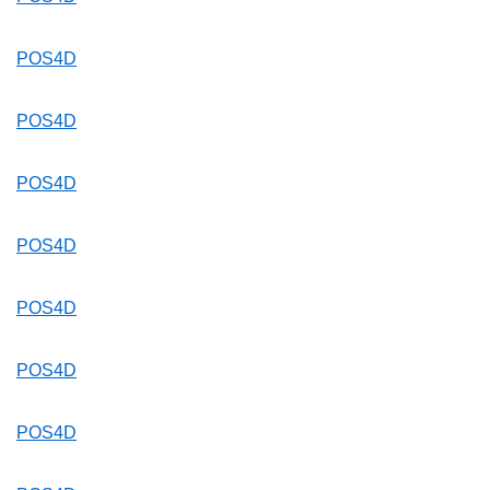
POS4D
POS4D
POS4D
POS4D
POS4D
POS4D
POS4D