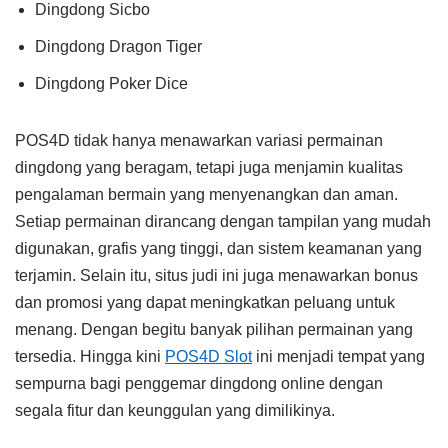
Dingdong Sicbo
Dingdong Dragon Tiger
Dingdong Poker Dice
POS4D tidak hanya menawarkan variasi permainan
dingdong yang beragam, tetapi juga menjamin kualitas
pengalaman bermain yang menyenangkan dan aman.
Setiap permainan dirancang dengan tampilan yang mudah
digunakan, grafis yang tinggi, dan sistem keamanan yang
terjamin. Selain itu, situs judi ini juga menawarkan bonus
dan promosi yang dapat meningkatkan peluang untuk
menang. Dengan begitu banyak pilihan permainan yang
tersedia. Hingga kini
POS4D Slot
ini menjadi tempat yang
sempurna bagi penggemar dingdong online dengan
segala fitur dan keunggulan yang dimilikinya.