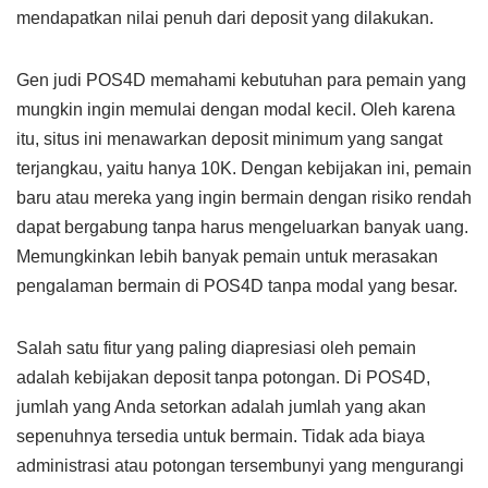
mendapatkan nilai penuh dari deposit yang dilakukan.
Gen judi POS4D memahami kebutuhan para pemain yang
mungkin ingin memulai dengan modal kecil. Oleh karena
itu, situs ini menawarkan deposit minimum yang sangat
terjangkau, yaitu hanya 10K. Dengan kebijakan ini, pemain
baru atau mereka yang ingin bermain dengan risiko rendah
dapat bergabung tanpa harus mengeluarkan banyak uang.
Memungkinkan lebih banyak pemain untuk merasakan
pengalaman bermain di POS4D tanpa modal yang besar.
Salah satu fitur yang paling diapresiasi oleh pemain
adalah kebijakan deposit tanpa potongan. Di POS4D,
jumlah yang Anda setorkan adalah jumlah yang akan
sepenuhnya tersedia untuk bermain. Tidak ada biaya
administrasi atau potongan tersembunyi yang mengurangi