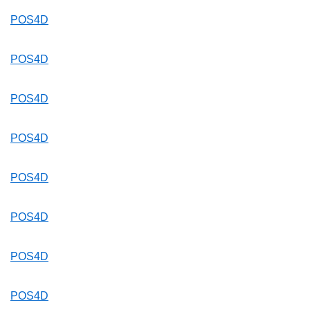
POS4D
POS4D
POS4D
POS4D
POS4D
POS4D
POS4D
POS4D