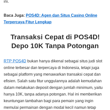
ini.
Baca Juga:
POS4D: Agen dan Situs Casino Online
Terpercaya Fitur Lengkap
Transaksi Cepat di POS4D!
Depo 10K Tanpa Potongan
RTP POS4D
bukan hanya dikenal sebagai situs judi slot
online terbesar dan terpercaya di Indonesia, tetapi juga
sebagai platform yang menawarkan transaksi cepat dan
efisien. Salah satu fitur unggulannya adalah kemudahan
dalam melakukan deposit dengan jumlah minimum, yaitu
hanya 10K, tanpa adanya potongan. Hal ini memberikan
keuntungan tambahan bagi para pemain yang ingin
memulai permainan dengan modal kecil namun tetap