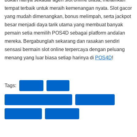
tempat terbaik untuk meraih kemenangan nyata. Slot gacor
yang mudah dimenangkan, bonus melimpah, serta jackpot
besar menjadi daya tarik utama yang membuat banyak
pemain setia memilih POS4D sebagai platform andalan
mereka. Bergabunglah sekarang dan rasakan sendiri
sensasi bermain slot online terpercaya dengan peluang
menang yang luar biasa setiap harinya di
POS4D
!
Tags:
POS 4D
POS4D
POS4D LINK ALTERNATIF
POS4D LOGIN
POS4D SLOT
RTP POS4D