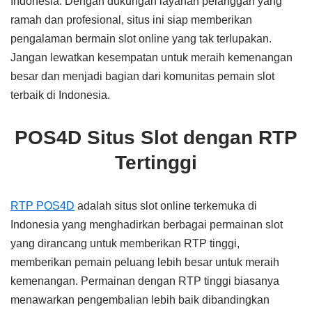
Indonesia. Dengan dukungan layanan pelanggan yang
ramah dan profesional, situs ini siap memberikan
pengalaman bermain slot online yang tak terlupakan.
Jangan lewatkan kesempatan untuk meraih kemenangan
besar dan menjadi bagian dari komunitas pemain slot
terbaik di Indonesia.
POS4D Situs Slot dengan RTP
Tertinggi
RTP POS4D
adalah situs slot online terkemuka di
Indonesia yang menghadirkan berbagai permainan slot
yang dirancang untuk memberikan RTP tinggi,
memberikan pemain peluang lebih besar untuk meraih
kemenangan. Permainan dengan RTP tinggi biasanya
menawarkan pengembalian lebih baik dibandingkan