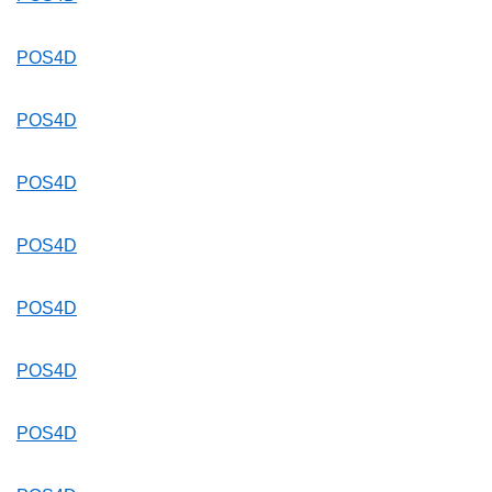
POS4D
POS4D
POS4D
POS4D
POS4D
POS4D
POS4D