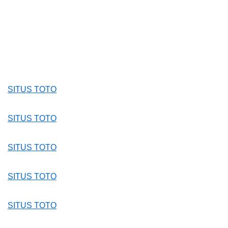
SITUS TOTO
SITUS TOTO
SITUS TOTO
SITUS TOTO
SITUS TOTO