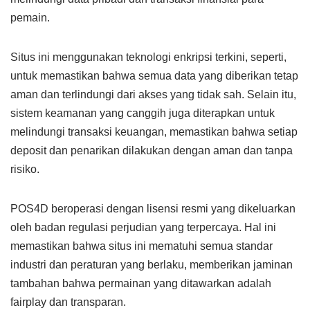
pemain.
Situs ini menggunakan teknologi enkripsi terkini, seperti,
untuk memastikan bahwa semua data yang diberikan tetap
aman dan terlindungi dari akses yang tidak sah. Selain itu,
sistem keamanan yang canggih juga diterapkan untuk
melindungi transaksi keuangan, memastikan bahwa setiap
deposit dan penarikan dilakukan dengan aman dan tanpa
risiko.
POS4D beroperasi dengan lisensi resmi yang dikeluarkan
oleh badan regulasi perjudian yang terpercaya. Hal ini
memastikan bahwa situs ini mematuhi semua standar
industri dan peraturan yang berlaku, memberikan jaminan
tambahan bahwa permainan yang ditawarkan adalah
fairplay dan transparan.