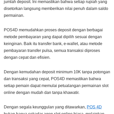
jumlah deposit. Ini memastikan bahwa setiap rupiah yang
disetorkan langsung memberikan nilai penuh dalam saldo
permainan.
POS4D memudahkan proses deposit dengan berbagai
metode pembayaran yang dapat dipilih sesuai dengan
keinginan. Baik itu transfer bank, e-wallet, atau metode
pembayaran transfer pulsa, semua transaksi diproses
dengan cepat dan efisien.
Dengan kemudahan deposit minimum 10K tanpa potongan
dan transaksi yang cepat, POS4D memastikan bahwa
setiap pemain dapat memulai petualangan permainan slot
online dengan mudah dan tanpa khawatir.
Dengan segala keunggulan yang ditawarkan,
POS 4D
bukan hanya sekadar agen slot online biasa, melainkan