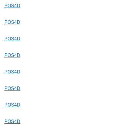
POS4D
POS4D
POS4D
POS4D
POS4D
POS4D
POS4D
POS4D