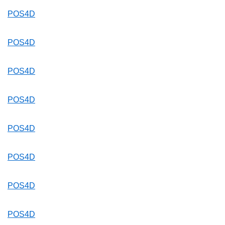
POS4D
POS4D
POS4D
POS4D
POS4D
POS4D
POS4D
POS4D