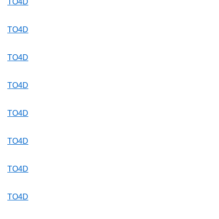
TO4D
TO4D
TO4D
TO4D
TO4D
TO4D
TO4D
TO4D