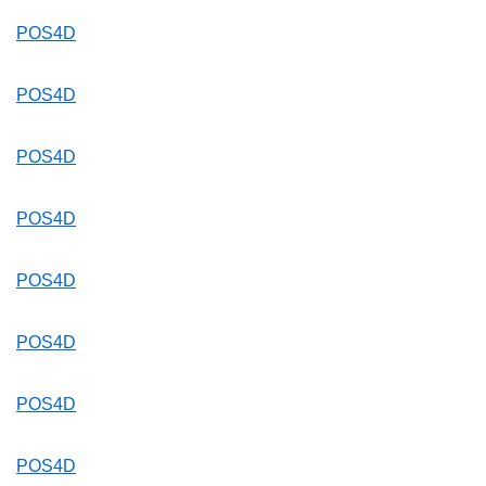
POS4D
POS4D
POS4D
POS4D
POS4D
POS4D
POS4D
POS4D