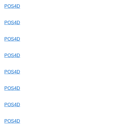
POS4D
POS4D
POS4D
POS4D
POS4D
POS4D
POS4D
POS4D