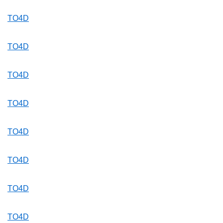
TO4D
TO4D
TO4D
TO4D
TO4D
TO4D
TO4D
TO4D