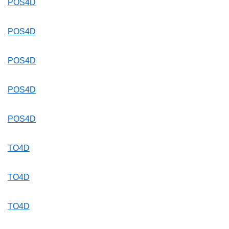
POS4D
POS4D
POS4D
POS4D
POS4D
TO4D
TO4D
TO4D