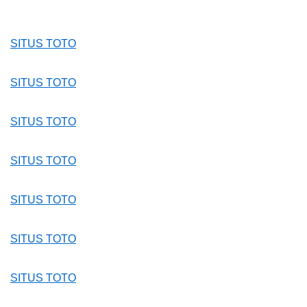
SITUS TOTO
SITUS TOTO
SITUS TOTO
SITUS TOTO
SITUS TOTO
SITUS TOTO
SITUS TOTO