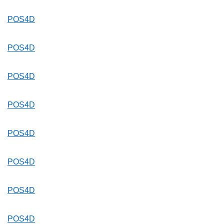
POS4D
POS4D
POS4D
POS4D
POS4D
POS4D
POS4D
POS4D