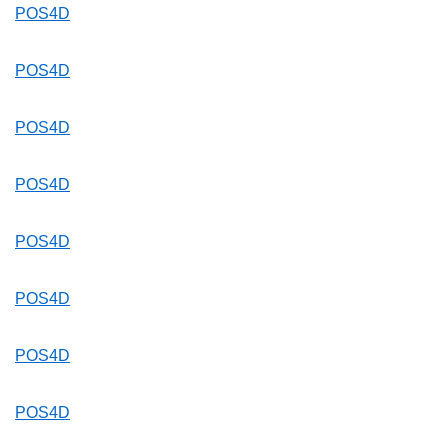
POS4D
POS4D
POS4D
POS4D
POS4D
POS4D
POS4D
POS4D