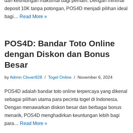
dan keuntungan maksimal bagi pemain. Dengan minimal
deposit 10K tanpa potongan, POS4D menjadi pilihan ideal
bagi…
Read More »
POS4D: Bandar Toto Online
dengan Diskon dan Bonus
Besar
by
Admin Clover828
Togel Online
November 6, 2024
POS4D adalah bandar toto online terpercaya yang dikenal
sebagai pilihan utama para pecinta togel di Indonesia.
Dengan menawarkan diskon besar dan berbagai bonus
menarik, POS4D menghadirkan keuntungan lebih bagi
para…
Read More »