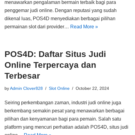
menawarkan pengalaman bermain terbaik bagi para
penggemar judi online. Dengan reputasi yang sudah
dikenal luas, POS4D menyediakan berbagai pilihan
permainan slot dari provider…
Read More »
POS4D: Daftar Situs Judi
Online Terpercaya dan
Terbesar
by
Admin Clover828
Slot Online
October 22, 2024
Seiring perkembangan zaman, industri judi online juga
berkembang semakin pesat yang menawarkan berbagai
pilihan dan kenyamanan bagi para pemain. Salah satu
platform yang mencuri perhatian adalah POS4D, situs judi