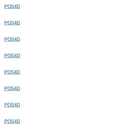
POS4D
POS4D
POS4D
POS4D
POS4D
POS4D
POS4D
POS4D