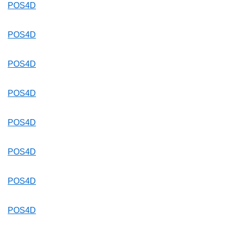
POS4D
POS4D
POS4D
POS4D
POS4D
POS4D
POS4D
POS4D