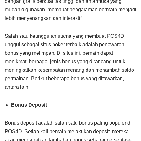
dengan grafis berkualitas tinggi dan antarmuka yang
mudah digunakan, membuat pengalaman bermain menjadi
lebih menyenangkan dan interaktif.
Salah satu keunggulan utama yang membuat POS4D
unggul sebagai situs poker terbaik adalah penawaran
bonus yang melimpah. Di situs ini, pemain dapat
menikmati berbagai jenis bonus yang dirancang untuk
meningkatkan kesempatan menang dan menambah saldo
permainan. Berikut beberapa bonus yang ditawarkan,
antara lain:
Bonus Deposit
Bonus deposit adalah salah satu bonus paling populer di
POS4D. Setiap kali pemain melakukan deposit, mereka
akan mendapatkan tambahan bonus sebagai persentase