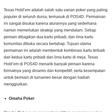
Texas Hold’em adalah salah satu varian poker yang paling
populer di seluruh dunia, termasuk di POS4D. Permainan
ini sangat disukai karena aturannya yang sederhana
namun memerlukan strategi yang mendalam. Setiap
pemain dibagikan dua kartu pribadi, dan lima kartu
komunitas dibuka secara bertahap. Tujuan utama
permainan ini adalah membentuk kombinasi kartu terbaik
dari kedua kartu pribadi dan lima kartu di meja. Texas
Hold’em di POS4D menarik banyak pemain karena
formatnya yang dinamis dan kompetitif, serta kesempatan
untuk bermain di turnamen besar dengan hadiah
menggiurkan.
Omaha Poker