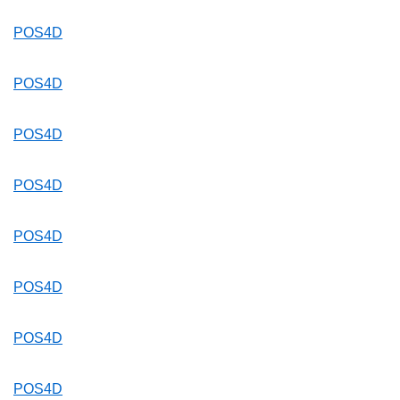
POS4D
POS4D
POS4D
POS4D
POS4D
POS4D
POS4D
POS4D