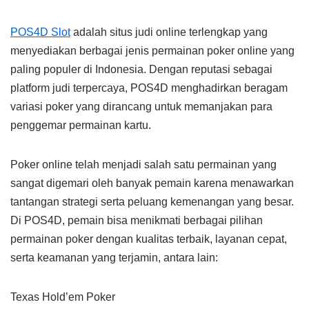
POS4D Slot
adalah situs judi online terlengkap yang
menyediakan berbagai jenis permainan poker online yang
paling populer di Indonesia. Dengan reputasi sebagai
platform judi terpercaya, POS4D menghadirkan beragam
variasi poker yang dirancang untuk memanjakan para
penggemar permainan kartu.
Poker online telah menjadi salah satu permainan yang
sangat digemari oleh banyak pemain karena menawarkan
tantangan strategi serta peluang kemenangan yang besar.
Di POS4D, pemain bisa menikmati berbagai pilihan
permainan poker dengan kualitas terbaik, layanan cepat,
serta keamanan yang terjamin, antara lain:
Texas Hold’em Poker