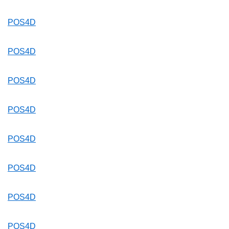
POS4D
POS4D
POS4D
POS4D
POS4D
POS4D
POS4D
POS4D