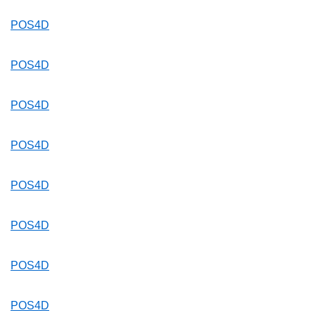
POS4D
POS4D
POS4D
POS4D
POS4D
POS4D
POS4D
POS4D