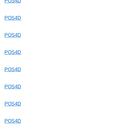
POS4D
POS4D
POS4D
POS4D
POS4D
POS4D
POS4D
POS4D