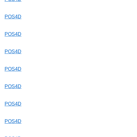
POS4D
POS4D
POS4D
POS4D
POS4D
POS4D
POS4D