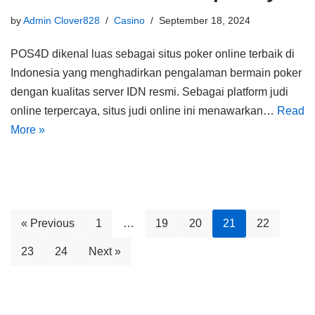
by
Admin Clover828
Casino
September 18, 2024
POS4D dikenal luas sebagai situs poker online terbaik di
Indonesia yang menghadirkan pengalaman bermain poker
dengan kualitas server IDN resmi. Sebagai platform judi
online terpercaya, situs judi online ini menawarkan…
Read
More »
« Previous
1
…
19
20
21
22
23
24
Next »