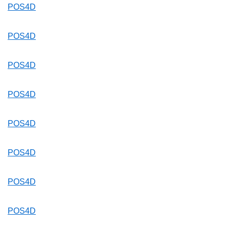
POS4D
POS4D
POS4D
POS4D
POS4D
POS4D
POS4D
POS4D