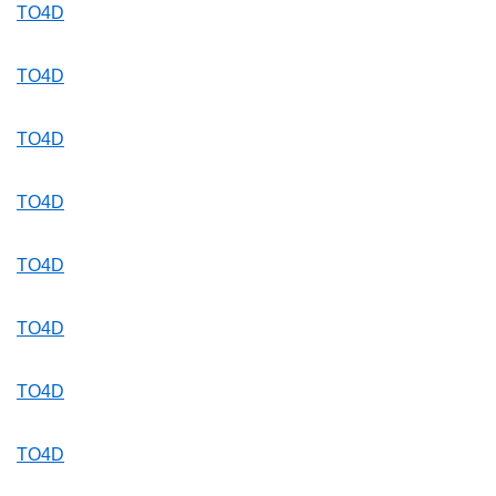
TO4D
TO4D
TO4D
TO4D
TO4D
TO4D
TO4D
TO4D