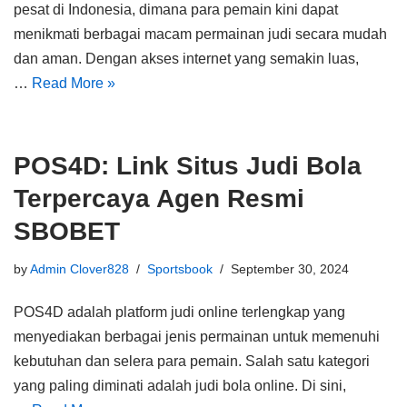
pesat di Indonesia, dimana para pemain kini dapat
menikmati berbagai macam permainan judi secara mudah
dan aman. Dengan akses internet yang semakin luas,
…
Read More »
POS4D: Link Situs Judi Bola
Terpercaya Agen Resmi
SBOBET
by
Admin Clover828
Sportsbook
September 30, 2024
POS4D adalah platform judi online terlengkap yang
menyediakan berbagai jenis permainan untuk memenuhi
kebutuhan dan selera para pemain. Salah satu kategori
yang paling diminati adalah judi bola online. Di sini,