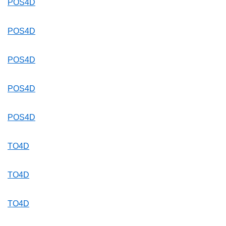
POS4D
POS4D
POS4D
POS4D
POS4D
TO4D
TO4D
TO4D