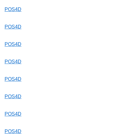
POS4D
POS4D
POS4D
POS4D
POS4D
POS4D
POS4D
POS4D