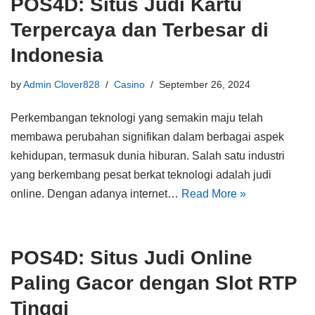
POS4D: Situs Judi Kartu
Terpercaya dan Terbesar di
Indonesia
by
Admin Clover828
Casino
September 26, 2024
Perkembangan teknologi yang semakin maju telah
membawa perubahan signifikan dalam berbagai aspek
kehidupan, termasuk dunia hiburan. Salah satu industri
yang berkembang pesat berkat teknologi adalah judi
online. Dengan adanya internet…
Read More »
POS4D: Situs Judi Online
Paling Gacor dengan Slot RTP
Tinggi