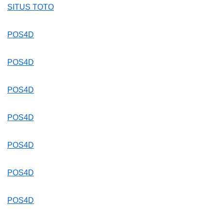
SITUS TOTO
POS4D
POS4D
POS4D
POS4D
POS4D
POS4D
POS4D