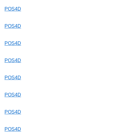
POS4D
POS4D
POS4D
POS4D
POS4D
POS4D
POS4D
POS4D