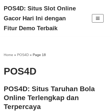
POS4D: Situs Slot Online
Skip
Gacor Hari Ini dengan
to
Fitur Demo Terbaik
content
Home
»
POS4D
»
Page 18
POS4D
POS4D: Situs Taruhan Bola
Online Terlengkap dan
Terpercaya