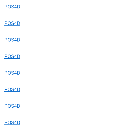
POS4D
POS4D
POS4D
POS4D
POS4D
POS4D
POS4D
POS4D