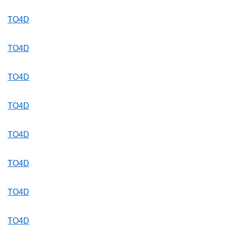
TO4D
TO4D
TO4D
TO4D
TO4D
TO4D
TO4D
TO4D