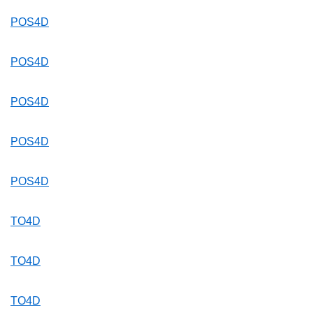
POS4D
POS4D
POS4D
POS4D
POS4D
TO4D
TO4D
TO4D