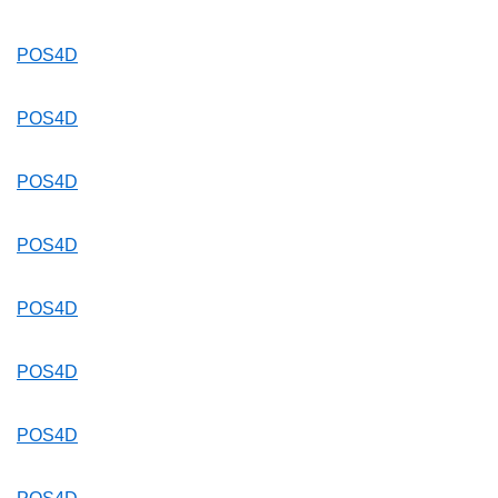
POS4D
POS4D
POS4D
POS4D
POS4D
POS4D
POS4D