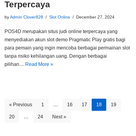
Terpercaya
by
Admin Clover828
Slot Online
December 27, 2024
POS4D merupakan situs judi online terpercaya yang
menyediakan akun slot demo Pragmatic Play gratis bagi
para pemain yang ingin mencoba berbagai permainan slot
tanpa risiko kehilangan uang. Dengan berbagai
pilihan…
Read More »
« Previous
1
…
16
17
18
19
20
…
24
Next »