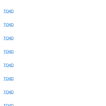
TO4D
TO4D
TO4D
TO4D
TO4D
TO4D
TO4D
TO4D