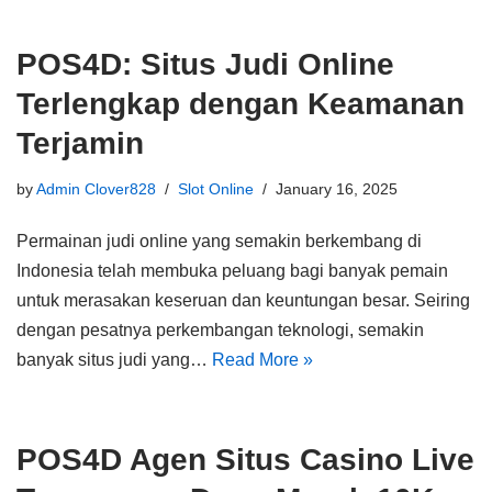
POS4D: Situs Judi Online
Terlengkap dengan Keamanan
Terjamin
by
Admin Clover828
Slot Online
January 16, 2025
Permainan judi online yang semakin berkembang di
Indonesia telah membuka peluang bagi banyak pemain
untuk merasakan keseruan dan keuntungan besar. Seiring
dengan pesatnya perkembangan teknologi, semakin
banyak situs judi yang…
Read More »
POS4D Agen Situs Casino Live