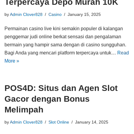
Terpercaya Depo Murah 10K
by
Admin Clover828
Casino
January 15, 2025
Permainan casino live kini semakin populer di kalangan
penggemar judi online berkat sensasi dan pengalaman
bermain yang hampir sama dengan di casino sungguhan.
Bagi Anda yang mencari platform terpercaya untuk…
Read
More »
POS4D: Situs dan Agen Slot
Gacor dengan Bonus
Melimpah
by
Admin Clover828
Slot Online
January 14, 2025