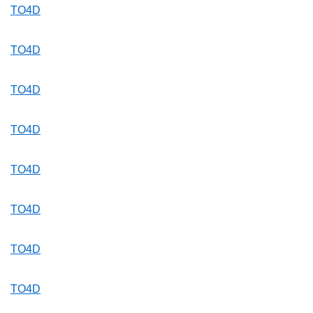
TO4D
TO4D
TO4D
TO4D
TO4D
TO4D
TO4D
TO4D