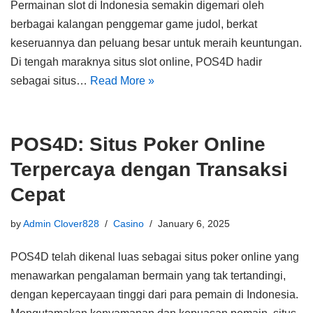
Permainan slot di Indonesia semakin digemari oleh
berbagai kalangan penggemar game judol, berkat
keseruannya dan peluang besar untuk meraih keuntungan.
Di tengah maraknya situs slot online, POS4D hadir
sebagai situs…
Read More »
POS4D: Situs Poker Online
Terpercaya dengan Transaksi
Cepat
by
Admin Clover828
Casino
January 6, 2025
POS4D telah dikenal luas sebagai situs poker online yang
menawarkan pengalaman bermain yang tak tertandingi,
dengan kepercayaan tinggi dari para pemain di Indonesia.