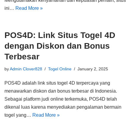
Mengutamakan kenyamanan dan kepuasan pemain, situs
ini…
Read More »
POS4D: Link Situs Togel 4D
dengan Diskon dan Bonus
Terbesar
by
Admin Clover828
Togel Online
January 2, 2025
POS4D adalah link situs togel 4D terpercaya yang
menawarkan diskon dan bonus terbesar di Indonesia.
Sebagai platform judi online terkemuka, POS4D telah
dikenal luas karena menyediakan pengalaman bermain
togel yang…
Read More »