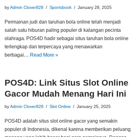
by
Admin Clover828
Sportsbook
January 28, 2025
Permainan judi dan taruhan bola online telah menjadi
salah satu hiburan paling populer di kalangan pecinta
olahraga. POS4D hadir sebagai situs taruhan bola online
terlengkap dan terpercaya yang menawarkan
berbagai…
Read More »
POS4D: Link Situs Slot Online
Gacor Mudah Menang Hari Ini
by
Admin Clover828
Slot Online
January 25, 2025
POS4D adalah situs slot online gacor yang semakin
populer di Indonesia, dikenal karena memberikan peluang