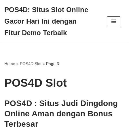
POS4D: Situs Slot Online
Skip
Gacor Hari Ini dengan
to
Fitur Demo Terbaik
content
Home
»
POS4D Slot
»
Page 3
POS4D Slot
POS4D : Situs Judi Dingdong
Online Aman dengan Bonus
Terbesar