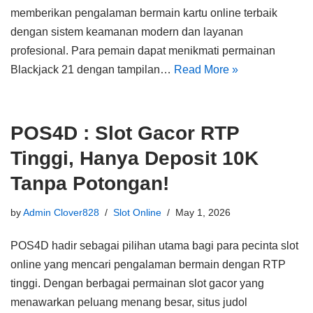
memberikan pengalaman bermain kartu online terbaik
dengan sistem keamanan modern dan layanan
profesional. Para pemain dapat menikmati permainan
Blackjack 21 dengan tampilan…
Read More »
POS4D : Slot Gacor RTP
Tinggi, Hanya Deposit 10K
Tanpa Potongan!
by
Admin Clover828
Slot Online
May 1, 2026
POS4D hadir sebagai pilihan utama bagi para pecinta slot
online yang mencari pengalaman bermain dengan RTP
tinggi. Dengan berbagai permainan slot gacor yang
menawarkan peluang menang besar, situs judol