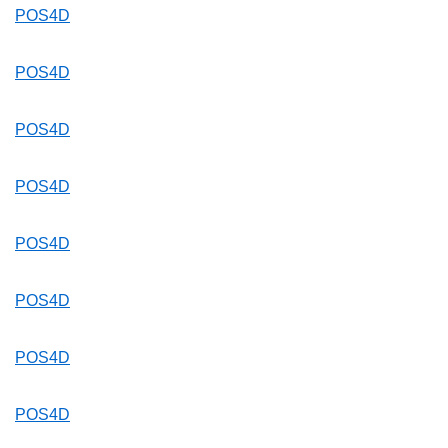
POS4D
POS4D
POS4D
POS4D
POS4D
POS4D
POS4D
POS4D