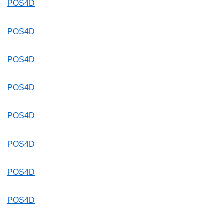
POS4D
POS4D
POS4D
POS4D
POS4D
POS4D
POS4D
POS4D