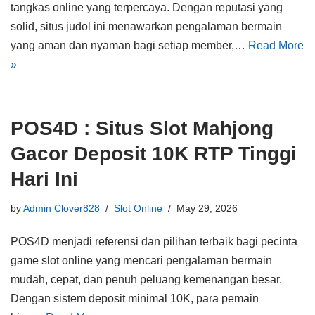
tangkas online yang terpercaya. Dengan reputasi yang
solid, situs judol ini menawarkan pengalaman bermain
yang aman dan nyaman bagi setiap member,…
Read More
»
POS4D : Situs Slot Mahjong
Gacor Deposit 10K RTP Tinggi
Hari Ini
by
Admin Clover828
Slot Online
May 29, 2026
POS4D menjadi referensi dan pilihan terbaik bagi pecinta
game slot online yang mencari pengalaman bermain
mudah, cepat, dan penuh peluang kemenangan besar.
Dengan sistem deposit minimal 10K, para pemain