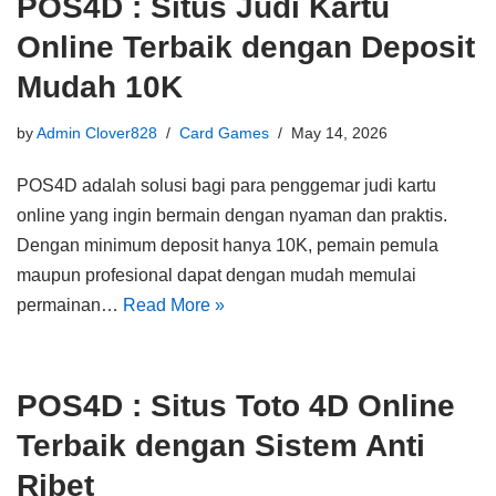
POS4D : Situs Judi Kartu
Online Terbaik dengan Deposit
Mudah 10K
by
Admin Clover828
Card Games
May 14, 2026
POS4D adalah solusi bagi para penggemar judi kartu
online yang ingin bermain dengan nyaman dan praktis.
Dengan minimum deposit hanya 10K, pemain pemula
maupun profesional dapat dengan mudah memulai
permainan…
Read More »
POS4D : Situs Toto 4D Online
Terbaik dengan Sistem Anti
Ribet