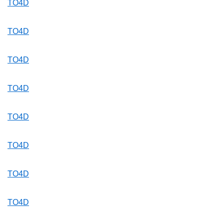
TO4D
TO4D
TO4D
TO4D
TO4D
TO4D
TO4D
TO4D