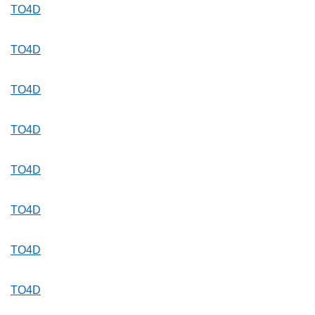
TO4D
TO4D
TO4D
TO4D
TO4D
TO4D
TO4D
TO4D