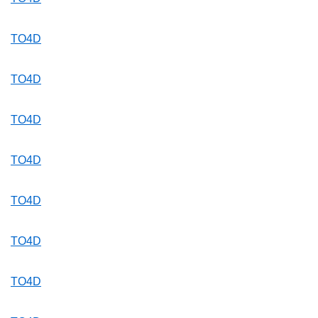
TO4D
TO4D
TO4D
TO4D
TO4D
TO4D
TO4D