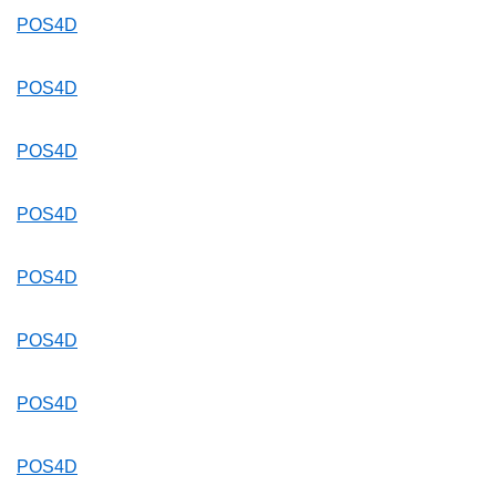
POS4D
POS4D
POS4D
POS4D
POS4D
POS4D
POS4D
POS4D