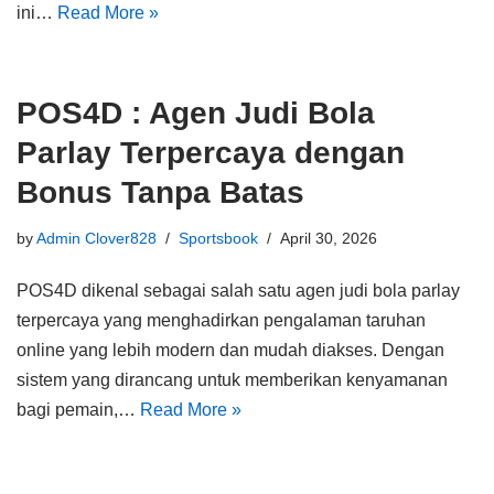
ini…
Read More »
POS4D : Agen Judi Bola
Parlay Terpercaya dengan
Bonus Tanpa Batas
by
Admin Clover828
Sportsbook
April 30, 2026
POS4D dikenal sebagai salah satu agen judi bola parlay
terpercaya yang menghadirkan pengalaman taruhan
online yang lebih modern dan mudah diakses. Dengan
sistem yang dirancang untuk memberikan kenyamanan
bagi pemain,…
Read More »