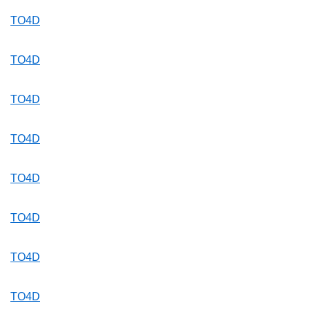
TO4D
TO4D
TO4D
TO4D
TO4D
TO4D
TO4D
TO4D