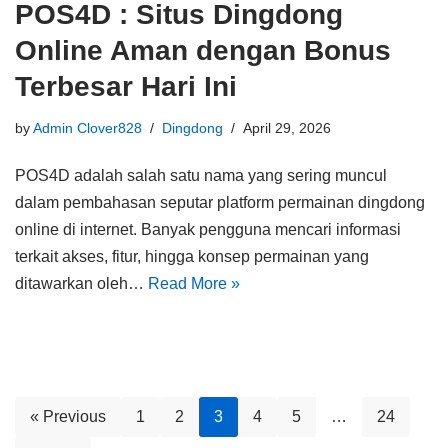
POS4D : Situs Dingdong
Online Aman dengan Bonus
Terbesar Hari Ini
by
Admin Clover828
Dingdong
April 29, 2026
POS4D adalah salah satu nama yang sering muncul
dalam pembahasan seputar platform permainan dingdong
online di internet. Banyak pengguna mencari informasi
terkait akses, fitur, hingga konsep permainan yang
ditawarkan oleh…
Read More »
« Previous
1
2
3
4
5
…
24