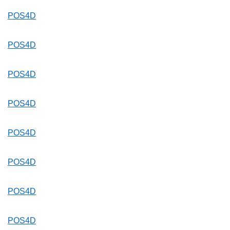
POS4D
POS4D
POS4D
POS4D
POS4D
POS4D
POS4D
POS4D