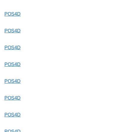
POS4D
POS4D
POS4D
POS4D
POS4D
POS4D
POS4D
POS4D