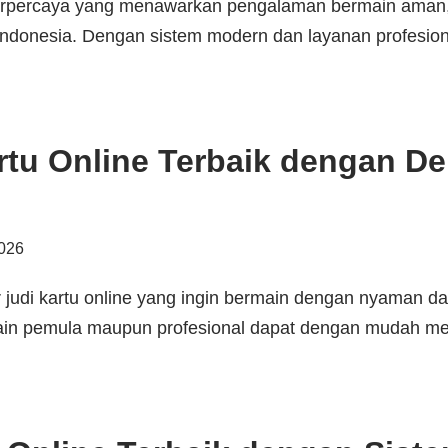
 terpercaya yang menawarkan pengalaman bermain aman
Indonesia. Dengan sistem modern dan layanan profesion
rtu Online Terbaik dengan De
026
udi kartu online yang ingin bermain dengan nyaman dan
in pemula maupun profesional dapat dengan mudah me