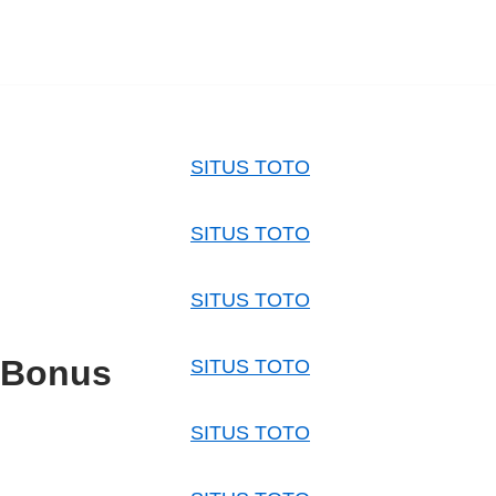
SITUS TOTO
SITUS TOTO
SITUS TOTO
 Bonus
SITUS TOTO
SITUS TOTO