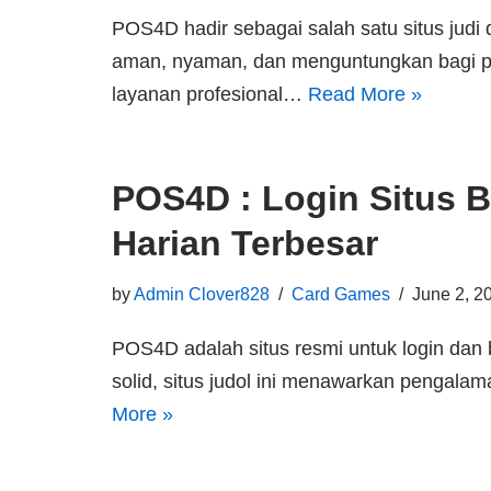
POS4D hadir sebagai salah satu situs jud
aman, nyaman, dan menguntungkan bagi pa
layanan profesional…
Read More »
POS4D : Login Situs 
Harian Terbesar
by
Admin Clover828
Card Games
June 2, 2
POS4D adalah situs resmi untuk login dan 
solid, situs judol ini menawarkan penga
More »