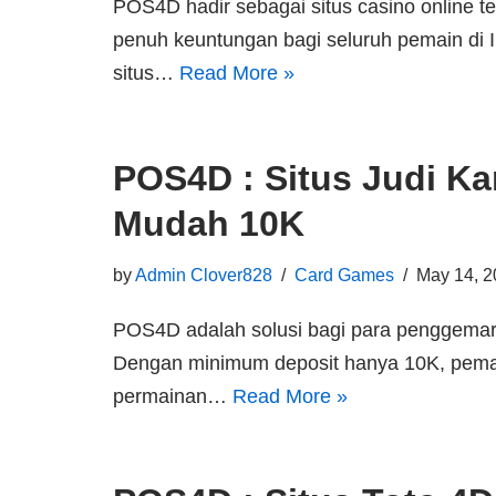
POS4D hadir sebagai situs casino online
penuh keuntungan bagi seluruh pemain di 
situs…
Read More »
POS4D : Situs Judi Ka
Mudah 10K
by
Admin Clover828
Card Games
May 14, 2
POS4D adalah solusi bagi para penggemar j
Dengan minimum deposit hanya 10K, pema
permainan…
Read More »