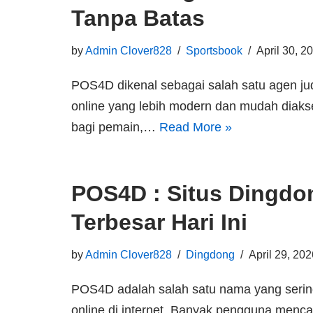
Tanpa Batas
by
Admin Clover828
Sportsbook
April 30, 2
POS4D dikenal sebagai salah satu agen ju
online yang lebih modern dan mudah diak
bagi pemain,…
Read More »
POS4D : Situs Dingd
Terbesar Hari Ini
by
Admin Clover828
Dingdong
April 29, 202
POS4D adalah salah satu nama yang serin
online di internet. Banyak pengguna mencar