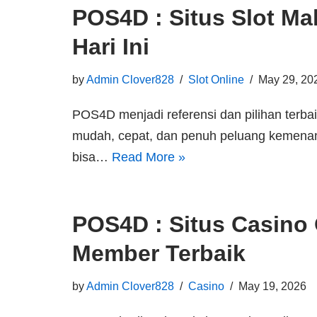
POS4D : Situs Slot Ma
Hari Ini
by
Admin Clover828
Slot Online
May 29, 20
POS4D menjadi referensi dan pilihan terba
mudah, cepat, dan penuh peluang kemenan
bisa…
Read More »
POS4D : Situs Casino
Member Terbaik
by
Admin Clover828
Casino
May 19, 2026