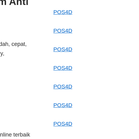
m Anti
POS4D
POS4D
ah, cepat,
POS4D
y,
POS4D
POS4D
POS4D
POS4D
line terbaik