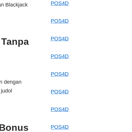
POS4D
n Blackjack
POS4D
POS4D
 Tanpa
POS4D
POS4D
in dengan
judol
POS4D
POS4D
 Bonus
POS4D