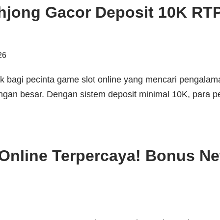
hjong Gacor Deposit 10K RTP
26
ik bagi pecinta game slot online yang mencari pengala
gan besar. Dengan sistem deposit minimal 10K, para 
 Online Terpercaya! Bonus N