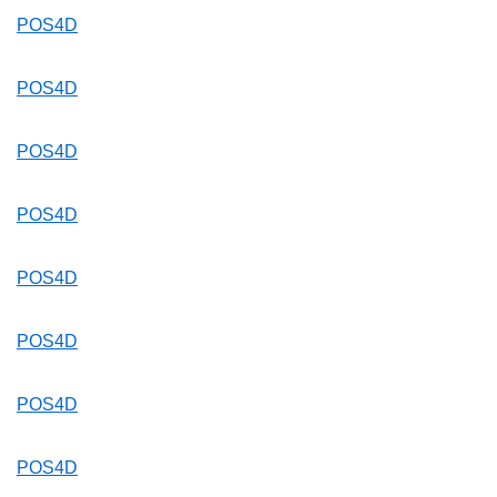
POS4D
POS4D
POS4D
POS4D
POS4D
POS4D
POS4D
POS4D