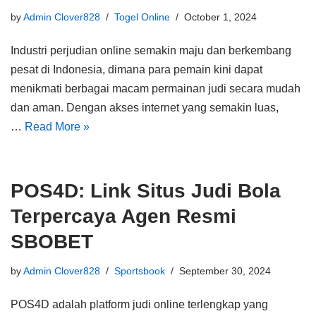
by
Admin Clover828
Togel Online
October 1, 2024
Industri perjudian online semakin maju dan berkembang
pesat di Indonesia, dimana para pemain kini dapat
menikmati berbagai macam permainan judi secara mudah
dan aman. Dengan akses internet yang semakin luas,
…
Read More »
POS4D: Link Situs Judi Bola
Terpercaya Agen Resmi
SBOBET
by
Admin Clover828
Sportsbook
September 30, 2024
POS4D adalah platform judi online terlengkap yang