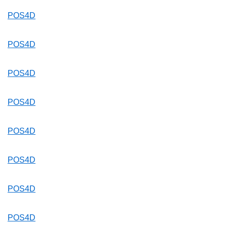
POS4D
POS4D
POS4D
POS4D
POS4D
POS4D
POS4D
POS4D