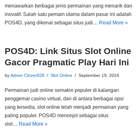
menawarkan berbagai jenis permainan yang menarik dan
inovatif. Salah satu pemain utama dalam pasar ini adalah
POS4D, yang dikenal sebagai situs judi…
Read More »
POS4D: Link Situs Slot Online
Gacor Pragmatic Play Hari Ini
by
Admin Clover828
Slot Online
September 19, 2024
Permainan judi online semakin populer di kalangan
penggemar casino virtual, dan di antara berbagai opsi
yang tersedia, slot online telah menjadi permainan yang
paling populer. POS4D menonjol sebagai situs
slot…
Read More »