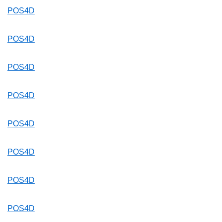
POS4D
POS4D
POS4D
POS4D
POS4D
POS4D
POS4D
POS4D