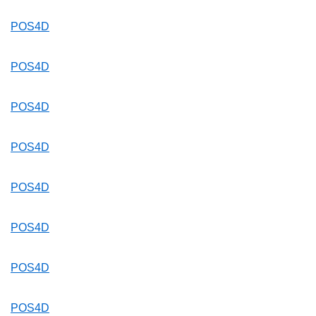
POS4D
POS4D
POS4D
POS4D
POS4D
POS4D
POS4D
POS4D