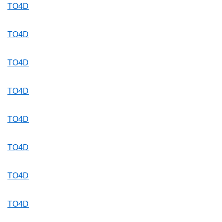
TO4D
TO4D
TO4D
TO4D
TO4D
TO4D
TO4D
TO4D