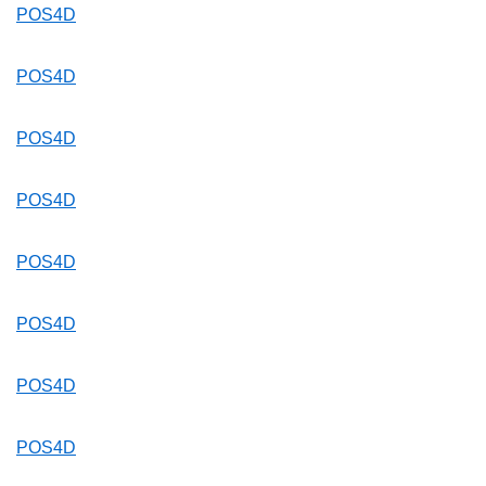
POS4D
POS4D
POS4D
POS4D
POS4D
POS4D
POS4D
POS4D