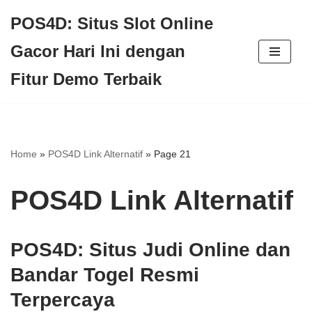
POS4D: Situs Slot Online
Skip
Gacor Hari Ini dengan
to
Fitur Demo Terbaik
content
Home
»
POS4D Link Alternatif
»
Page 21
POS4D Link Alternatif
POS4D: Situs Judi Online dan
Bandar Togel Resmi
Terpercaya