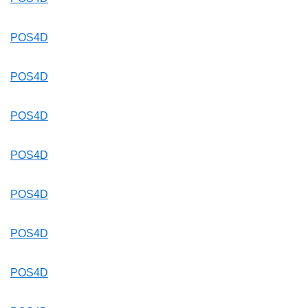
POS4D
POS4D
POS4D
POS4D
POS4D
POS4D
POS4D