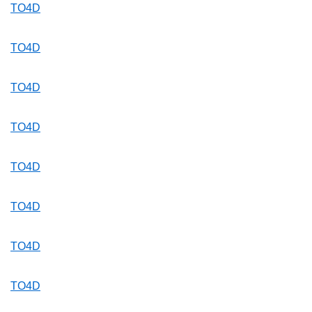
TO4D
TO4D
TO4D
TO4D
TO4D
TO4D
TO4D
TO4D