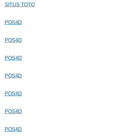
SITUS TOTO
POS4D
POS4D
POS4D
POS4D
POS4D
POS4D
POS4D