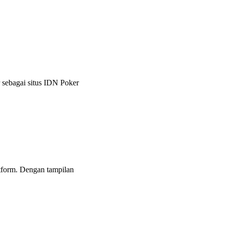
 sebagai situs IDN Poker
tform. Dengan tampilan