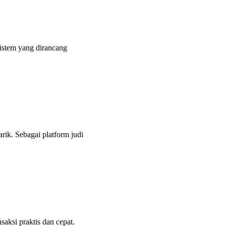
istem yang dirancang
rik. Sebagai platform judi
ksi praktis dan cepat.