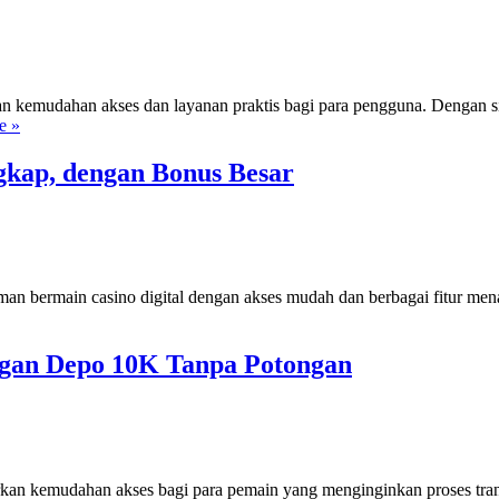
Online
Gacor
Hari
Ini!
Kesempatan
an kemudahan akses dan layanan praktis bagi para pengguna. Dengan s
Menang
POS4D
e »
Besar
:
Bandar
gkap, dengan Bonus Besar
Togel
Terpercaya
dengan
Akses
Toto
Online
an bermain casino digital dengan akses mudah dan berbagai fitur mena
Cepat
4D
ngan Depo 10K Tanpa Potongan
ette
ne
n,
kap,
an
us
an kemudahan akses bagi para pemain yang menginginkan proses transa
r