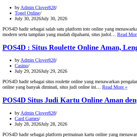
by
Admin Clover828
Togel Online
July 30, 2026
July 30, 2026
POS4D hadir sebagai salah satu platform toto online yang menawark
modern serta tampilan yang mudah dipahami, situs judol…
Read Mor
POS4D : Situs Roulette Online Aman, Len
by
Admin Clover828
Casino
July 29, 2026
July 29, 2026
POS4D hadir sebagai situs roulette online yang menawarkan pengalam
POS
online yang banyak diminati, situs judi online ini…
Read More »
:
Situs
POS4D Situs Judi Kartu Online Aman de
Roul
Onli
by
Admin Clover828
Ama
Card Games
Leng
July 28, 2026
July 28, 2026
deng
Bon
POS4D hadir sebagai platform permainan kartu online yang menawark
Besa