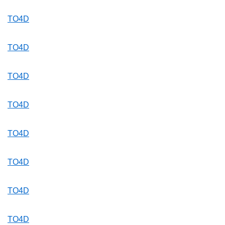
TO4D
TO4D
TO4D
TO4D
TO4D
TO4D
TO4D
TO4D