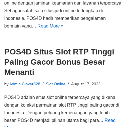
online dengan jaminan keamanan dan layanan terpercaya.
Sebagai salah satu situs judi online terlengkap di
Indonesia, POS4D hadir memberikan pengalaman
bermain yang…
Read More »
POS4D Situs Slot RTP Tinggi
Paling Gacor Bonus Besar
Menanti
by
Admin Clover828
Slot Online
August 17, 2025
POS4D adalah situs slot online terpercaya yang dikenal
dengan koleksi permainan slot RTP tinggi paling gacor di
Indonesia. Dengan peluang kemenangan yang lebih
besar, POS4D menjadi pilihan utama bagi para…
Read