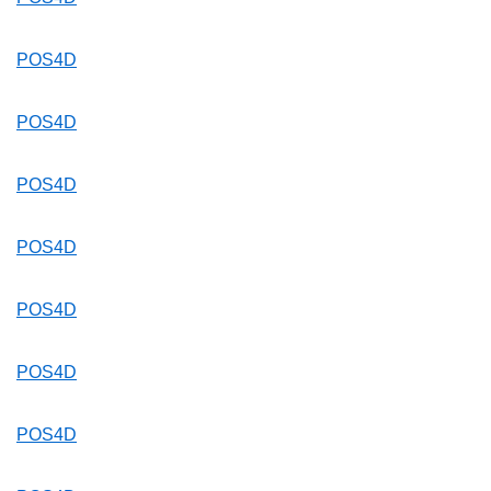
POS4D
POS4D
POS4D
POS4D
POS4D
POS4D
POS4D