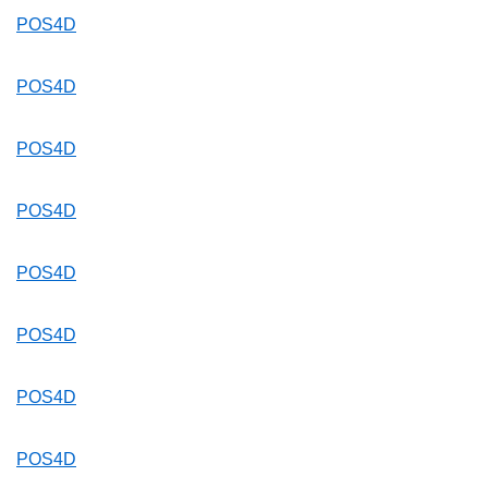
POS4D
POS4D
POS4D
POS4D
POS4D
POS4D
POS4D
POS4D