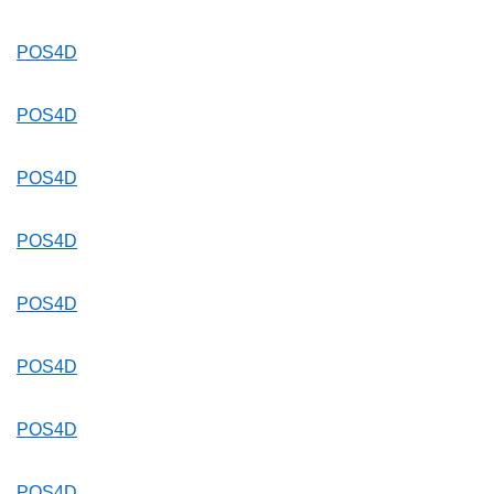
POS4D
POS4D
POS4D
POS4D
POS4D
POS4D
POS4D
POS4D