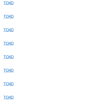
TO4D
TO4D
TO4D
TO4D
TO4D
TO4D
TO4D
TO4D