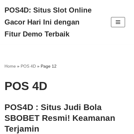
POS4D: Situs Slot Online
Skip
Gacor Hari Ini dengan
to
Fitur Demo Terbaik
content
Home
»
POS 4D
»
Page 12
POS 4D
POS4D : Situs Judi Bola
SBOBET Resmi! Keamanan
Terjamin