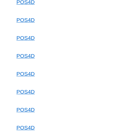
POS4D
POS4D
POS4D
POS4D
POS4D
POS4D
POS4D
POS4D