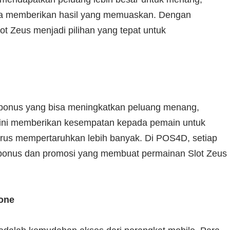
isa memberikan hasil yang memuaskan. Dengan
ot Zeus menjadi pilihan yang tepat untuk
r bonus yang bisa meningkatkan peluang menang,
itur ini memberikan kesempatan kepada pemain untuk
rus mempertaruhkan lebih banyak. Di POS4D, setiap
bonus dan promosi yang membuat permainan Slot Zeus
hone