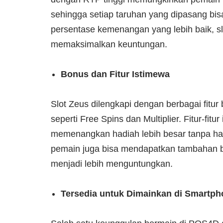
sehingga setiap taruhan yang dipasang b
persentase kemenangan yang lebih baik, sl
memaksimalkan keuntungan.
Bonus dan Fitur Istimewa
Slot Zeus dilengkapi dengan berbagai fitu
seperti Free Spins dan Multiplier. Fitur-f
memenangkan hadiah lebih besar tanpa ha
pemain juga bisa mendapatkan tambahan 
menjadi lebih menguntungkan.
Tersedia untuk Dimainkan di Smartp