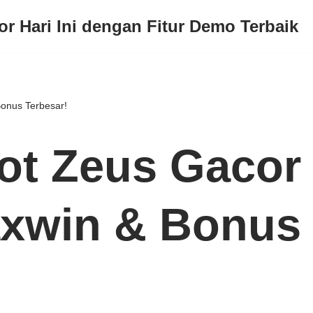
r Hari Ini dengan Fitur Demo Terbaik
Bonus Terbesar!
ot Zeus Gacor
Maxwin & Bonus