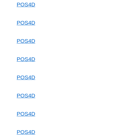
POS4D
POS4D
POS4D
POS4D
POS4D
POS4D
POS4D
POS4D