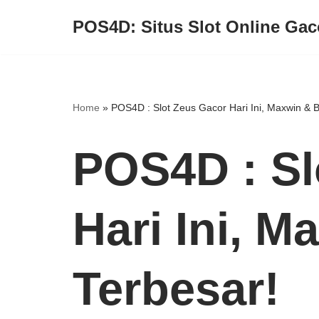
POS4D: Situs Slot Online Gaco
Skip
to
content
Home
»
POS4D : Slot Zeus Gacor Hari Ini, Maxwin & 
POS4D : Sl
Hari Ini, 
Terbesar!