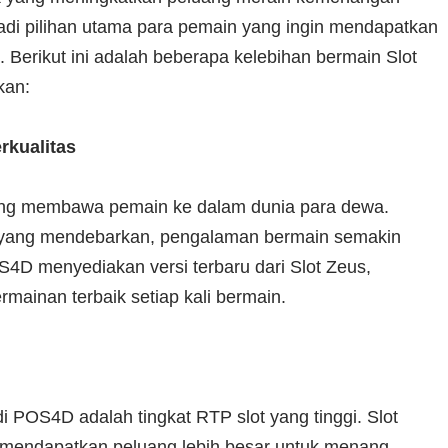
njadi pilihan utama para pemain yang ingin mendapatkan
Berikut ini adalah beberapa kelebihan bermain Slot
kan:
rkualitas
yang membawa pemain ke dalam dunia para dewa.
ra yang mendebarkan, pengalaman bermain semakin
D menyediakan versi terbaru dari Slot Zeus,
ainan terbaik setiap kali bermain.
di POS4D adalah tingkat RTP slot yang tinggi. Slot
mendapatkan peluang lebih besar untuk menang,