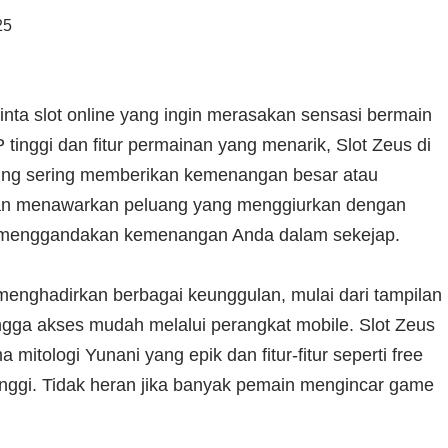
25
inta slot online yang ingin merasakan sensasi bermain
 tinggi dan fitur permainan yang menarik, Slot Zeus di
ling sering memberikan kemenangan besar atau
ran menawarkan peluang yang menggiurkan dengan
 menggandakan kemenangan Anda dalam sekejap.
 menghadirkan berbagai keunggulan, mulai dari tampilan
ingga akses mudah melalui perangkat mobile. Slot Zeus
 mitologi Yunani yang epik dan fitur-fitur seperti free
inggi. Tidak heran jika banyak pemain mengincar game