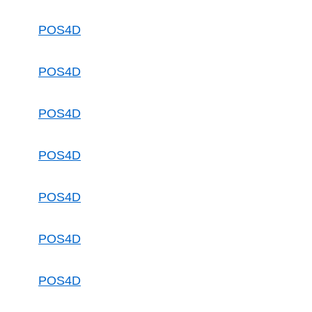
POS4D
POS4D
POS4D
POS4D
POS4D
POS4D
POS4D