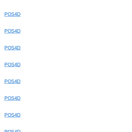
POS4D
POS4D
POS4D
POS4D
POS4D
POS4D
POS4D
POS4D