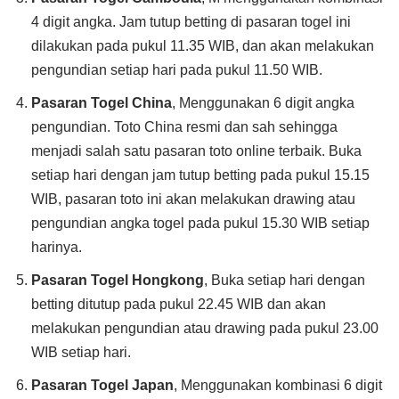
4 digit angka. Jam tutup betting di pasaran togel ini
dilakukan pada pukul 11.35 WIB, dan akan melakukan
pengundian setiap hari pada pukul 11.50 WIB.
Pasaran Togel China
, Menggunakan 6 digit angka
pengundian. Toto China resmi dan sah sehingga
menjadi salah satu pasaran toto online terbaik. Buka
setiap hari dengan jam tutup betting pada pukul 15.15
WIB, pasaran toto ini akan melakukan drawing atau
pengundian angka togel pada pukul 15.30 WIB setiap
harinya.
Pasaran Togel Hongkong
, Buka setiap hari dengan
betting ditutup pada pukul 22.45 WIB dan akan
melakukan pengundian atau drawing pada pukul 23.00
WIB setiap hari.
Pasaran Togel Japan
, Menggunakan kombinasi 6 digit