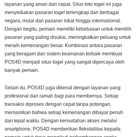
layanan yang aman dan cepat, Situs toto togel ini juga
menyediakan pasaran togel terlengkap dari berbagai
negara, mulai dari pasaran lokal hingga internasional.
Dengan begitu, pemain memiliki kebebasan untuk memilih
pasaran yang paling disukai, meningkatkan peluang untuk
meraih kemenangan besar. Kombinasi antara pasaran
yang beragam dan sistem keamanan terbaik membuat
POS4D menjadi situs togel yang sangat dipercaya oleh
banyak pemain.
Selain itu, POS4D juga dikenal dengan layanan yang
profesional dan ramah bagi para membernya. Setiap
transaksi diproses dengan cepat tanpa potongan,
memastikan bahwa setiap kemenangan dibayar penuh
dan tepat waktu. Dengan kemudahan akses melalui
smartphone, POS4D memberikan fleksibilitas kepada