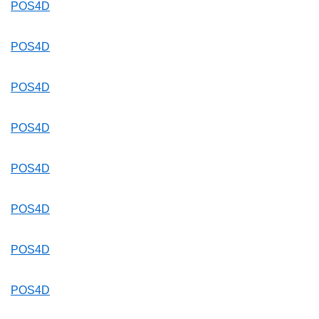
POS4D
POS4D
POS4D
POS4D
POS4D
POS4D
POS4D
POS4D