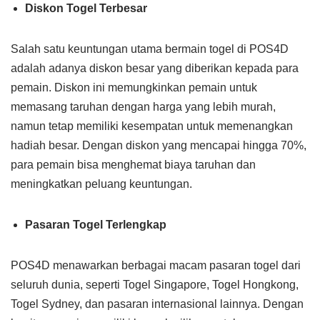
Diskon Togel Terbesar
Salah satu keuntungan utama bermain togel di POS4D
adalah adanya diskon besar yang diberikan kepada para
pemain. Diskon ini memungkinkan pemain untuk
memasang taruhan dengan harga yang lebih murah,
namun tetap memiliki kesempatan untuk memenangkan
hadiah besar. Dengan diskon yang mencapai hingga 70%,
para pemain bisa menghemat biaya taruhan dan
meningkatkan peluang keuntungan.
Pasaran Togel Terlengkap
POS4D menawarkan berbagai macam pasaran togel dari
seluruh dunia, seperti Togel Singapore, Togel Hongkong,
Togel Sydney, dan pasaran internasional lainnya. Dengan