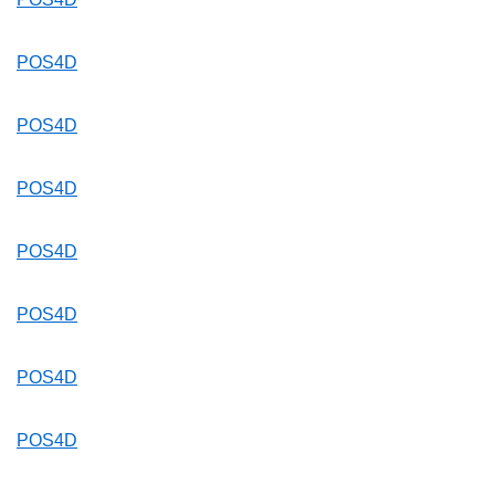
POS4D
POS4D
POS4D
POS4D
POS4D
POS4D
POS4D