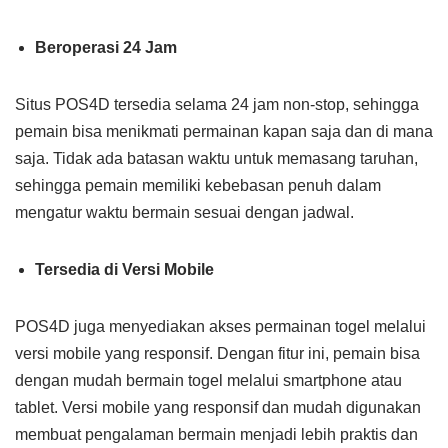
Beroperasi 24 Jam
Situs POS4D tersedia selama 24 jam non-stop, sehingga
pemain bisa menikmati permainan kapan saja dan di mana
saja. Tidak ada batasan waktu untuk memasang taruhan,
sehingga pemain memiliki kebebasan penuh dalam
mengatur waktu bermain sesuai dengan jadwal.
Tersedia di Versi Mobile
POS4D juga menyediakan akses permainan togel melalui
versi mobile yang responsif. Dengan fitur ini, pemain bisa
dengan mudah bermain togel melalui smartphone atau
tablet. Versi mobile yang responsif dan mudah digunakan
membuat pengalaman bermain menjadi lebih praktis dan