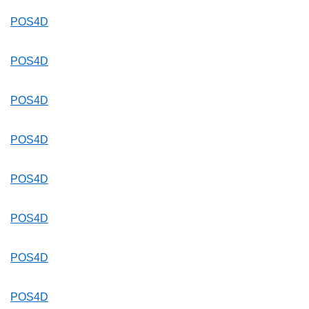
POS4D
POS4D
POS4D
POS4D
POS4D
POS4D
POS4D
POS4D