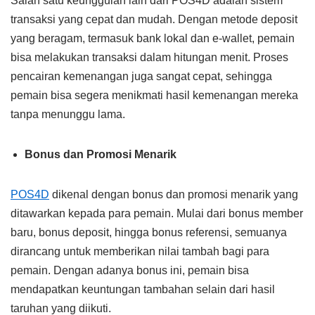
Salah satu keunggulan lain dari POS4D adalah sistem
transaksi yang cepat dan mudah. Dengan metode deposit
yang beragam, termasuk bank lokal dan e-wallet, pemain
bisa melakukan transaksi dalam hitungan menit. Proses
pencairan kemenangan juga sangat cepat, sehingga
pemain bisa segera menikmati hasil kemenangan mereka
tanpa menunggu lama.
Bonus dan Promosi Menarik
POS4D
dikenal dengan bonus dan promosi menarik yang
ditawarkan kepada para pemain. Mulai dari bonus member
baru, bonus deposit, hingga bonus referensi, semuanya
dirancang untuk memberikan nilai tambah bagi para
pemain. Dengan adanya bonus ini, pemain bisa
mendapatkan keuntungan tambahan selain dari hasil
taruhan yang diikuti.