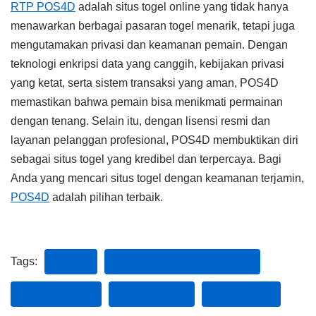
RTP POS4D
adalah situs togel online yang tidak hanya
menawarkan berbagai pasaran togel menarik, tetapi juga
mengutamakan privasi dan keamanan pemain. Dengan
teknologi enkripsi data yang canggih, kebijakan privasi
yang ketat, serta sistem transaksi yang aman, POS4D
memastikan bahwa pemain bisa menikmati permainan
dengan tenang. Selain itu, dengan lisensi resmi dan
layanan pelanggan profesional, POS4D membuktikan diri
sebagai situs togel yang kredibel dan terpercaya. Bagi
Anda yang mencari situs togel dengan keamanan terjamin,
POS4D
adalah pilihan terbaik.
Tags:
POS4D
POS4D LINK ALTERNATIF
POS4D LOGIN
POS4D SLOT
RTP POS4D