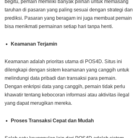
begitu, pemain memiliki banyak pilihan untuk memasang
taruhan di pasaran yang paling sesuai dengan strategi dan
prediksi. Pasaran yang beragam ini juga membuat pemain
bisa menikmati permainan setiap hari tanpa henti.
Keamanan Terjamin
Keamanan adalah prioritas utama di POS4D. Situs ini
dilengkapi dengan sistem keamanan yang canggih untuk
melindungi data pribadi dan transaksi para pemain.
Dengan enkripsi data yang canggih, pemain tidak perlu
khawatir tentang kebocoran informasi atau aktivitas ilegal
yang dapat merugikan mereka.
Proses Transaksi Cepat dan Mudah