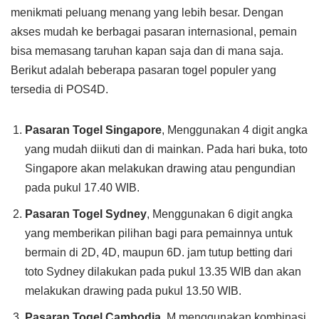
menikmati peluang menang yang lebih besar. Dengan
akses mudah ke berbagai pasaran internasional, pemain
bisa memasang taruhan kapan saja dan di mana saja.
Berikut adalah beberapa pasaran togel populer yang
tersedia di POS4D.
Pasaran Togel Singapore
, Menggunakan 4 digit angka
yang mudah diikuti dan di mainkan. Pada hari buka, toto
Singapore akan melakukan drawing atau pengundian
pada pukul 17.40 WIB.
Pasaran Togel Sydney
, Menggunakan 6 digit angka
yang memberikan pilihan bagi para pemainnya untuk
bermain di 2D, 4D, maupun 6D. jam tutup betting dari
toto Sydney dilakukan pada pukul 13.35 WIB dan akan
melakukan drawing pada pukul 13.50 WIB.
Pasaran Togel Cambodia
, M menggunakan kombinasi