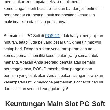
memberikan kesempatan ekstra untuk meraih
kemenangan lebih besar. Situs dan bandar judi online ini
benar-benar dirancang untuk memberikan kepuasan
maksimal kepada setiap pemainnya.
Bermain slot PG Soft di
POS 4D
tidak hanya menjanjikan
hiburan, tetapi juga peluang besar untuk meraih maxwin
setiap hari. Dengan sistem yang transparan dan adil,
semua pemain memiliki kesempatan yang sama untuk
menang. Apakah Anda seorang pemula atau pemain
berpengalaman, POS4D memberikan pengalaman
bermain yang tidak akan Anda lupakan. Jangan lewatkan
kesempatan untuk mencoba permainan slot gacor hari ini
dan buktikan sendiri keunggulannya!
Keuntungan Main Slot PG Soft