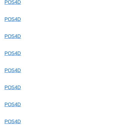
POS4D
POS4D
POS4D
POS4D
POS4D
POS4D
POS4D
POS4D