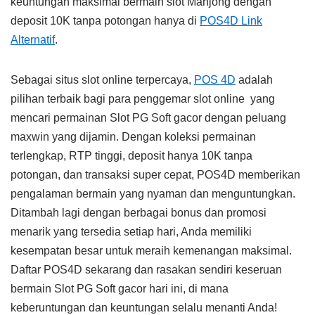
keuntungan maksimal bermain slot Mahjong dengan
deposit 10K tanpa potongan hanya di
POS4D Link
Alternatif
.
Sebagai situs slot online terpercaya,
POS 4D
adalah
pilihan terbaik bagi para penggemar slot online yang
mencari permainan Slot PG Soft gacor dengan peluang
maxwin yang dijamin. Dengan koleksi permainan
terlengkap, RTP tinggi, deposit hanya 10K tanpa
potongan, dan transaksi super cepat, POS4D memberikan
pengalaman bermain yang nyaman dan menguntungkan.
Ditambah lagi dengan berbagai bonus dan promosi
menarik yang tersedia setiap hari, Anda memiliki
kesempatan besar untuk meraih kemenangan maksimal.
Daftar POS4D sekarang dan rasakan sendiri keseruan
bermain Slot PG Soft gacor hari ini, di mana
keberuntungan dan keuntungan selalu menanti Anda!