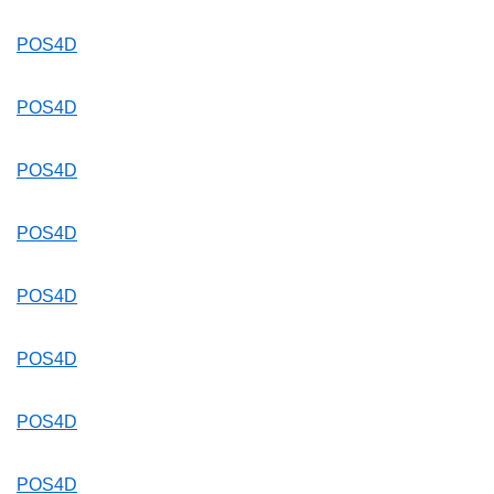
POS4D
POS4D
POS4D
POS4D
POS4D
POS4D
POS4D
POS4D