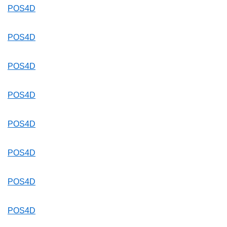
POS4D
POS4D
POS4D
POS4D
POS4D
POS4D
POS4D
POS4D