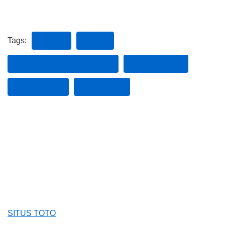
Tags:
POS 4D
POS4D
POS4D LINK ALTERNATIF
POS4D LOGIN
POS4D SLOT
RTP POS4D
SITUS TOTO