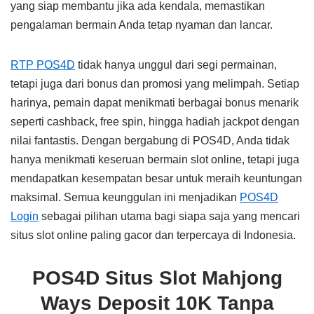
yang siap membantu jika ada kendala, memastikan
pengalaman bermain Anda tetap nyaman dan lancar.
RTP POS4D
tidak hanya unggul dari segi permainan,
tetapi juga dari bonus dan promosi yang melimpah. Setiap
harinya, pemain dapat menikmati berbagai bonus menarik
seperti cashback, free spin, hingga hadiah jackpot dengan
nilai fantastis. Dengan bergabung di POS4D, Anda tidak
hanya menikmati keseruan bermain slot online, tetapi juga
mendapatkan kesempatan besar untuk meraih keuntungan
maksimal. Semua keunggulan ini menjadikan
POS4D
Login
sebagai pilihan utama bagi siapa saja yang mencari
situs slot online paling gacor dan terpercaya di Indonesia.
POS4D Situs Slot Mahjong
Ways Deposit 10K Tanpa