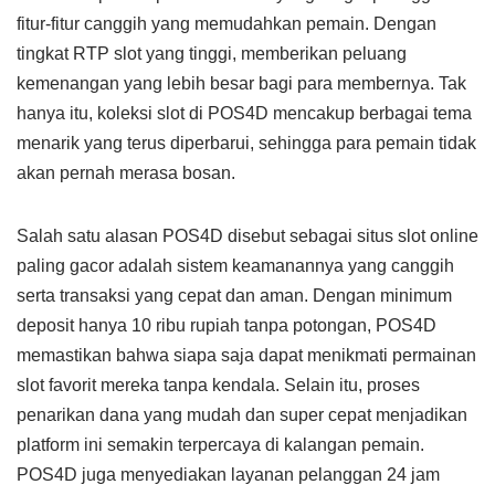
fitur-fitur canggih yang memudahkan pemain. Dengan
tingkat RTP slot yang tinggi, memberikan peluang
kemenangan yang lebih besar bagi para membernya. Tak
hanya itu, koleksi slot di POS4D mencakup berbagai tema
menarik yang terus diperbarui, sehingga para pemain tidak
akan pernah merasa bosan.
Salah satu alasan POS4D disebut sebagai situs slot online
paling gacor adalah sistem keamanannya yang canggih
serta transaksi yang cepat dan aman. Dengan minimum
deposit hanya 10 ribu rupiah tanpa potongan, POS4D
memastikan bahwa siapa saja dapat menikmati permainan
slot favorit mereka tanpa kendala. Selain itu, proses
penarikan dana yang mudah dan super cepat menjadikan
platform ini semakin terpercaya di kalangan pemain.
POS4D juga menyediakan layanan pelanggan 24 jam