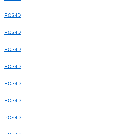
POS4D
POS4D
POS4D
POS4D
POS4D
POS4D
POS4D