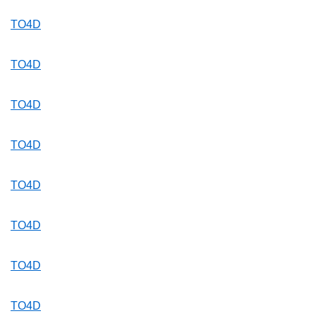
TO4D
TO4D
TO4D
TO4D
TO4D
TO4D
TO4D
TO4D