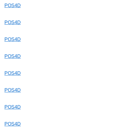
POS4D
POS4D
POS4D
POS4D
POS4D
POS4D
POS4D
POS4D