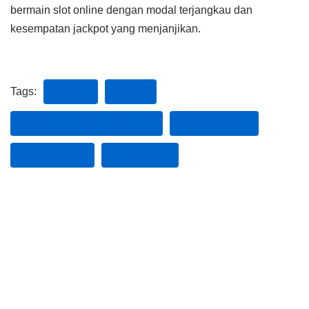
bermain slot online dengan modal terjangkau dan
kesempatan jackpot yang menjanjikan.
Tags:
POS 4D
POS4D
POS4D LINK ALTERNATIF
POS4D LOGIN
POS4D SLOT
RTP POS4D