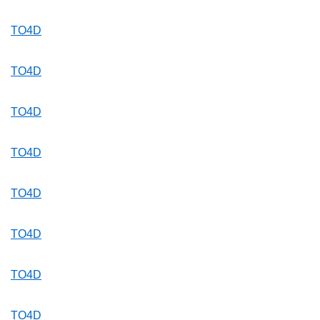
TO4D
TO4D
TO4D
TO4D
TO4D
TO4D
TO4D
TO4D