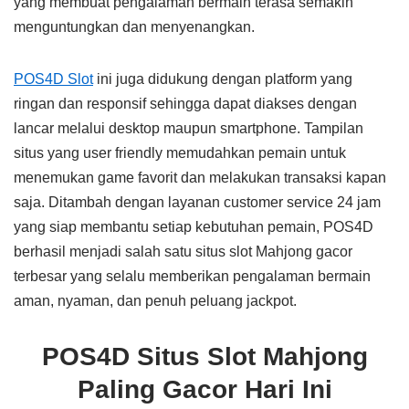
yang membuat pengalaman bermain terasa semakin
menguntungkan dan menyenangkan.
POS4D Slot
ini juga didukung dengan platform yang
ringan dan responsif sehingga dapat diakses dengan
lancar melalui desktop maupun smartphone. Tampilan
situs yang user friendly memudahkan pemain untuk
menemukan game favorit dan melakukan transaksi kapan
saja. Ditambah dengan layanan customer service 24 jam
yang siap membantu setiap kebutuhan pemain, POS4D
berhasil menjadi salah satu situs slot Mahjong gacor
terbesar yang selalu memberikan pengalaman bermain
aman, nyaman, dan penuh peluang jackpot.
POS4D Situs Slot Mahjong
Paling Gacor Hari Ini