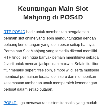
Keuntungan Main Slot
Mahjong di POS4D
RTP POS4D
hadir untuk memberikan pengalaman
bermain slot online yang lebih menguntungkan dengan
peluang kemenangan yang lebih besar setiap harinya.
Permainan Slot Mahjong yang tersedia dikenal memiliki
RTP tinggi sehingga banyak pemain memilihnya sebagai
favorit untuk mencari jackpot dan maxwin. Selain itu, fitur-
fitur menarik seperti free spin, simbol wild, serta multiplier
membuat permainan terasa lebih seru dan memberikan
kesempatan tambahan untuk memperoleh kemenangan
berlipat dalam setiap putaran.
POS4D
juga menawarkan sistem transaksi yang mudah