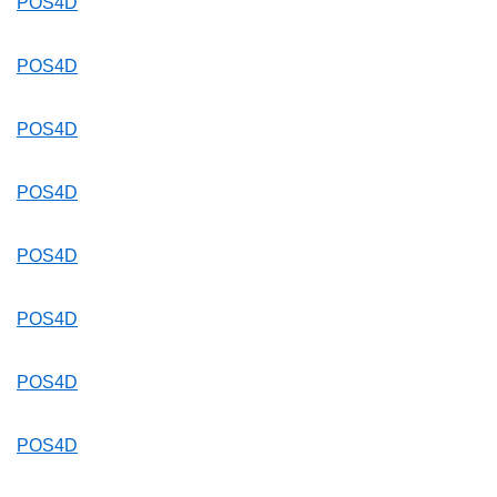
POS4D
POS4D
POS4D
POS4D
POS4D
POS4D
POS4D
POS4D