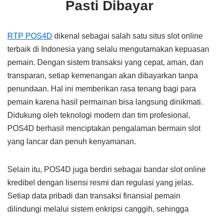
Pasti Dibayar
RTP POS4D
dikenal sebagai salah satu situs slot online
terbaik di Indonesia yang selalu mengutamakan kepuasan
pemain. Dengan sistem transaksi yang cepat, aman, dan
transparan, setiap kemenangan akan dibayarkan tanpa
penundaan. Hal ini memberikan rasa tenang bagi para
pemain karena hasil permainan bisa langsung dinikmati.
Didukung oleh teknologi modern dan tim profesional,
POS4D berhasil menciptakan pengalaman bermain slot
yang lancar dan penuh kenyamanan.
Selain itu, POS4D juga berdiri sebagai bandar slot online
kredibel dengan lisensi resmi dan regulasi yang jelas.
Setiap data pribadi dan transaksi finansial pemain
dilindungi melalui sistem enkripsi canggih, sehingga