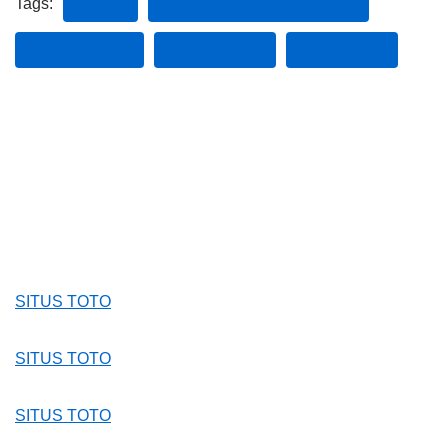
Tags:
POS4D
POS4D LINK ALTERNATIF
POS4D LOGIN
POS4D SLOT
RTP POS4D
SITUS TOTO
SITUS TOTO
SITUS TOTO