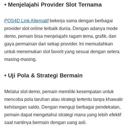
• Menjelajahi Provider Slot Ternama
POS4D Link Alternatif
bekerja sama dengan berbagai
provider slot online terbaik dunia. Dengan adanya mode
demo, pemain bisa menjelajahi ragam tema, grafik, dan
gaya permainan dari setiap provider. Ini memudahkan
untuk menemukan slot favorit yang sesuai dengan selera
masing-masing.
• Uji Pola & Strategi Bermain
Melalui slot demo, pemain memiliki kesempatan untuk
mencoba pola taruhan atau strategi tertentu tanpa khawatir
kehilangan saldo. Dengan menguji berbagai pendekatan,
pemain dapat mengetahui strategi mana yang lebih efektif
saat nantinya bermain dengan uang asli.