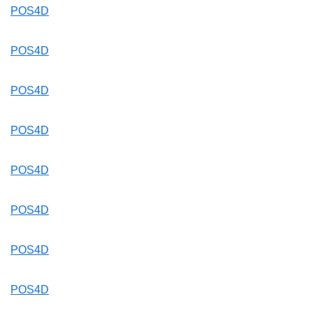
POS4D
POS4D
POS4D
POS4D
POS4D
POS4D
POS4D
POS4D