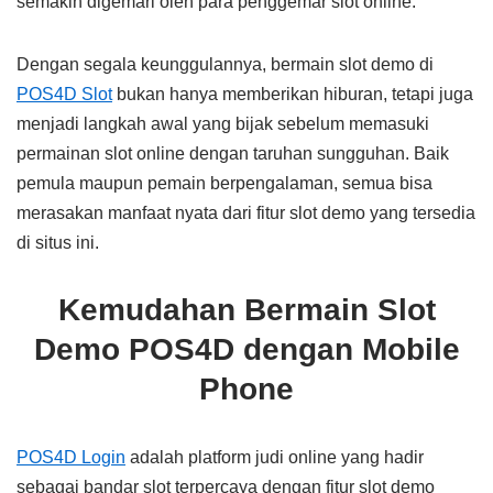
semakin digemari oleh para penggemar slot online.
Dengan segala keunggulannya, bermain slot demo di
POS4D Slot
bukan hanya memberikan hiburan, tetapi juga
menjadi langkah awal yang bijak sebelum memasuki
permainan slot online dengan taruhan sungguhan. Baik
pemula maupun pemain berpengalaman, semua bisa
merasakan manfaat nyata dari fitur slot demo yang tersedia
di situs ini.
Kemudahan Bermain Slot
Demo POS4D dengan Mobile
Phone
POS4D Login
adalah platform judi online yang hadir
sebagai bandar slot terpercaya dengan fitur slot demo