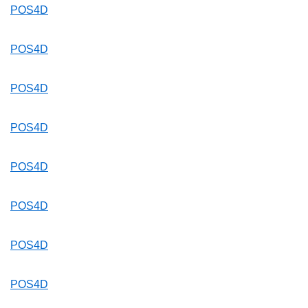
POS4D
POS4D
POS4D
POS4D
POS4D
POS4D
POS4D
POS4D