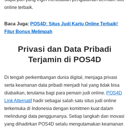
online terbaik.
Baca Juga:
POS4D: Situs Judi Kartu Online Terbaik!
Fitur Bonus Melimpah
Privasi dan Data Pribadi
Terjamin di POS4D
Di tengah perkembangan dunia digital, menjaga privasi
serta keamanan data pribadi menjadi hal yang tidak bisa
diabaikan, terutama bagi para pemain judi online.
POS4D
Link Alternatif
hadir sebagai salah satu situs judi online
terkemuka di Indonesia dengan komitmen kuat dalam
melindungi data penggunanya. Setiap langkah dan inovasi
yang dihadirkan POS4D selalu mengutamakan keamanan