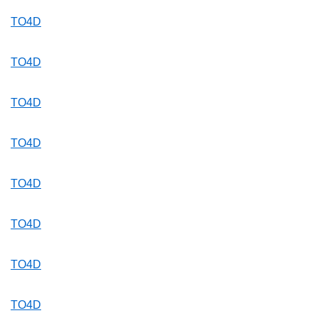
TO4D
TO4D
TO4D
TO4D
TO4D
TO4D
TO4D
TO4D