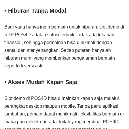
• Hiburan Tanpa Modal
Bagi yang hanya ingin bermain untuk hiburan, slot demo di
RTP POS4D adalah solusi terbaik. Tidak ada tekanan
finansial, sehingga permainan bisa dinikmati dengan
santai dan menyenangkan. Setiap putaran hanyalah
hiburan murni yang memberikan pengalaman bermain
seperti di versi asli.
• Akses Mudah Kapan Saja
Slot demo di POS4D bisa dimainkan kapan saja melalui
perangkat desktop maupun mobile. Tanpa perlu aplikasi
tambahan, pemain dapat menikmati fleksibilitas bermain di
mana pun mereka berada. Inilah yang membuat POS4D