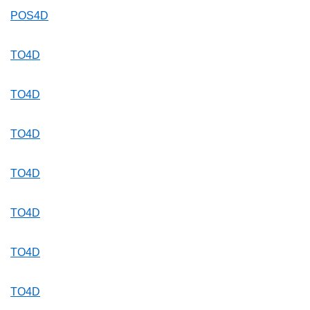
POS4D
TO4D
TO4D
TO4D
TO4D
TO4D
TO4D
TO4D