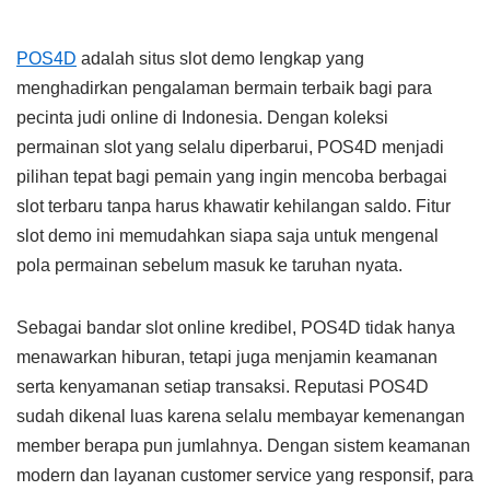
POS4D
adalah situs slot demo lengkap yang
menghadirkan pengalaman bermain terbaik bagi para
pecinta judi online di Indonesia. Dengan koleksi
permainan slot yang selalu diperbarui, POS4D menjadi
pilihan tepat bagi pemain yang ingin mencoba berbagai
slot terbaru tanpa harus khawatir kehilangan saldo. Fitur
slot demo ini memudahkan siapa saja untuk mengenal
pola permainan sebelum masuk ke taruhan nyata.
Sebagai bandar slot online kredibel, POS4D tidak hanya
menawarkan hiburan, tetapi juga menjamin keamanan
serta kenyamanan setiap transaksi. Reputasi POS4D
sudah dikenal luas karena selalu membayar kemenangan
member berapa pun jumlahnya. Dengan sistem keamanan
modern dan layanan customer service yang responsif, para