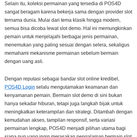
Selain itu, koleksi permainan yang tersedia di POS4D
sangat beragam karena bekerja sama dengan provider slot
ternama dunia. Mulai dari tema klasik hingga modern,
semua bisa dicoba lewat slot demo. Hal ini memungkinkan
pemain untuk menjelajahi berbagai jenis permainan,
menemukan yang paling sesuai dengan selera, sekaligus
memahami mekanisme permainan sebelum bermain
dengan uang asli.
Dengan reputasi sebagai bandar slot online kredibel,
POS4D Login
selalu mengutamakan keamanan dan
kenyamanan pemain. Bermain slot demo di sini bukan
hanya sekadar hiburan, tetapi juga langkah bijak untuk
meningkatkan keterampilan dan strategi. Ditambah dengan
kemudahan akses, tampilan responsif, serta variasi
permainan lengkap, POS4D menjadi pilihan utama bagi
siapa pun yang ingin merasakan pengalaman bermain slot