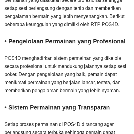
permainan yang dilakukan secara profesional sehingga
setiap sesi berlangsung dengan tertib dan memberikan
pengalaman bermain yang lebih menyenangkan. Berikut
beberapa keunggulan yang dimiliki oleh RTP POS4D.
• Pengelolaan Permainan yang Profesional
POS4D menghadirkan sistem permainan yang dikelola
secara profesional untuk mendukung jalannya setiap sesi
poker. Dengan pengelolaan yang baik, pemain dapat
menikmati permainan yang berjalan lancar, tertata, dan
memberikan pengalaman bermain yang lebih nyaman.
• Sistem Permainan yang Transparan
Setiap proses permainan di POS4D dirancang agar
berlangsung secara terbuka sehingga pemain dapat