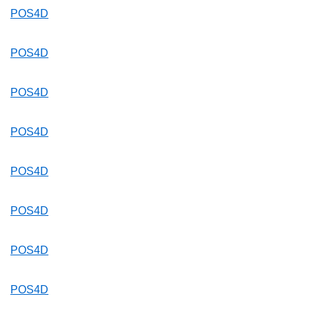
POS4D
POS4D
POS4D
POS4D
POS4D
POS4D
POS4D
POS4D