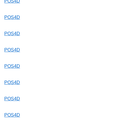
POS4D
POS4D
POS4D
POS4D
POS4D
POS4D
POS4D
POS4D