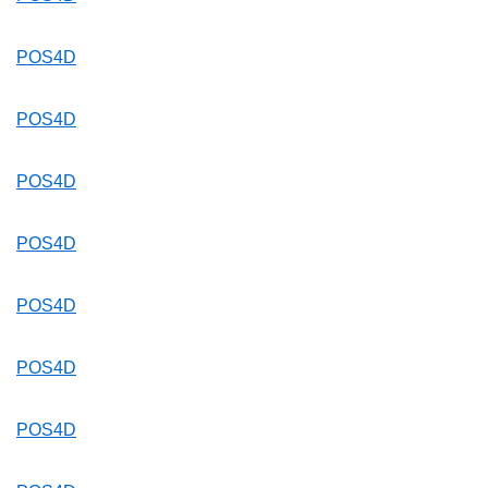
POS4D
POS4D
POS4D
POS4D
POS4D
POS4D
POS4D