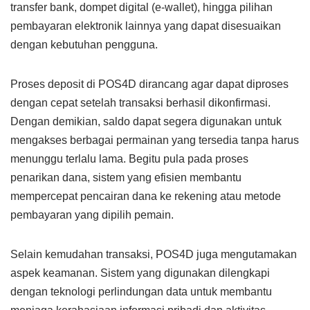
transfer bank, dompet digital (e-wallet), hingga pilihan
pembayaran elektronik lainnya yang dapat disesuaikan
dengan kebutuhan pengguna.
Proses deposit di POS4D dirancang agar dapat diproses
dengan cepat setelah transaksi berhasil dikonfirmasi.
Dengan demikian, saldo dapat segera digunakan untuk
mengakses berbagai permainan yang tersedia tanpa harus
menunggu terlalu lama. Begitu pula pada proses
penarikan dana, sistem yang efisien membantu
mempercepat pencairan dana ke rekening atau metode
pembayaran yang dipilih pemain.
Selain kemudahan transaksi, POS4D juga mengutamakan
aspek keamanan. Sistem yang digunakan dilengkapi
dengan teknologi perlindungan data untuk membantu