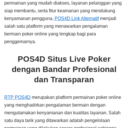
permainan yang mudah diakses, layanan pelanggan yang
siap membantu, serta fitur keamanan yang mendukung
kenyamanan pengguna,
POS4D Link Alternatif
menjadi
salah satu platform yang menawarkan pengalaman
bermain poker online yang lengkap bagi para
penggemarnya.
POS4D Situs Live Poker
dengan Bandar Profesional
dan Transparan
RTP POS4D
merupakan platform permainan poker online
yang menghadirkan pengalaman bermain dengan
mengutamakan kenyamanan dan kualitas layanan. Salah
satu daya tarik yang ditawarkan adalah pengelolaan