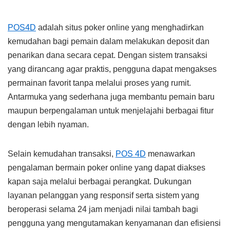
POS4D
adalah situs poker online yang menghadirkan
kemudahan bagi pemain dalam melakukan deposit dan
penarikan dana secara cepat. Dengan sistem transaksi
yang dirancang agar praktis, pengguna dapat mengakses
permainan favorit tanpa melalui proses yang rumit.
Antarmuka yang sederhana juga membantu pemain baru
maupun berpengalaman untuk menjelajahi berbagai fitur
dengan lebih nyaman.
Selain kemudahan transaksi,
POS 4D
menawarkan
pengalaman bermain poker online yang dapat diakses
kapan saja melalui berbagai perangkat. Dukungan
layanan pelanggan yang responsif serta sistem yang
beroperasi selama 24 jam menjadi nilai tambah bagi
pengguna yang mengutamakan kenyamanan dan efisiensi