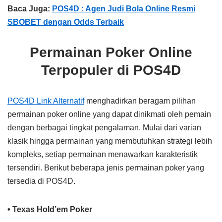
Baca Juga:
POS4D : Agen Judi Bola Online Resmi
SBOBET dengan Odds Terbaik
Permainan Poker Online
Terpopuler di POS4D
POS4D Link Alternatif
menghadirkan beragam pilihan
permainan poker online yang dapat dinikmati oleh pemain
dengan berbagai tingkat pengalaman. Mulai dari varian
klasik hingga permainan yang membutuhkan strategi lebih
kompleks, setiap permainan menawarkan karakteristik
tersendiri. Berikut beberapa jenis permainan poker yang
tersedia di POS4D.
• Texas Hold’em Poker