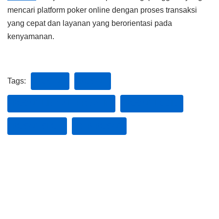
mencari platform poker online dengan proses transaksi
yang cepat dan layanan yang berorientasi pada
kenyamanan.
Tags:
POS 4D
POS4D
POS4D LINK ALTERNATIF
POS4D LOGIN
POS4D SLOT
RTP POS4D