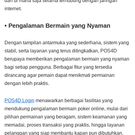
dan di mana saja selama terhubung dengan jaringan
internet.
• Pengalaman Bermain yang Nyaman
Dengan tampilan antarmuka yang sederhana, sistem yang
stabil, serta layanan yang terus ditingkatkan, POS4D
berupaya memberikan pengalaman bermain yang nyaman
bagi setiap pengguna. Berbagai fitur yang tersedia
dirancang agar pemain dapat menikmati permainan
dengan lebih praktis.
POS4D Login
menawarkan berbagai fasilitas yang
mendukung pengalaman bermain poker online, mulai dari
pilihan permainan yang beragam, sistem keamanan yang
memadai, proses transaksi yang praktis, hingga layanan
pelanggan yang siap membantu kapan pun dibutuhkan.