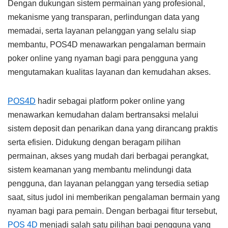
Dengan dukungan sistem permainan yang profesional,
mekanisme yang transparan, perlindungan data yang
memadai, serta layanan pelanggan yang selalu siap
membantu, POS4D menawarkan pengalaman bermain
poker online yang nyaman bagi para pengguna yang
mengutamakan kualitas layanan dan kemudahan akses.
POS4D
hadir sebagai platform poker online yang
menawarkan kemudahan dalam bertransaksi melalui
sistem deposit dan penarikan dana yang dirancang praktis
serta efisien. Didukung dengan beragam pilihan
permainan, akses yang mudah dari berbagai perangkat,
sistem keamanan yang membantu melindungi data
pengguna, dan layanan pelanggan yang tersedia setiap
saat, situs judol ini memberikan pengalaman bermain yang
nyaman bagi para pemain. Dengan berbagai fitur tersebut,
POS 4D
menjadi salah satu pilihan bagi pengguna yang