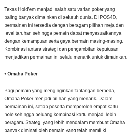
Texas Hold’em menjadi salah satu varian poker yang
paling banyak dimainkan di seluruh dunia. Di POS4D,
permainan ini tersedia dengan beragam pilihan meja dan
level taruhan sehingga pemain dapat menyesuaikannya
dengan kemampuan serta gaya bermain masing-masing.
Kombinasi antara strategi dan pengambilan keputusan
menjadikan permainan ini selalu menarik untuk dimainkan.
• Omaha Poker
Bagi pemain yang menginginkan tantangan berbeda,
Omaha Poker menjadi pilihan yang menarik. Dalam
permainan ini, setiap peserta memperoleh empat kartu
hole sehingga peluang kombinasi kartu menjadi lebih
beragam. Strategi yang lebih mendalam membuat Omaha
banyak diminati oleh pemain yang telah memiliki