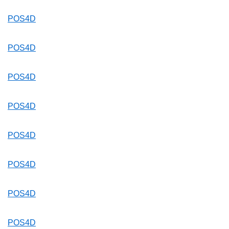
POS4D
POS4D
POS4D
POS4D
POS4D
POS4D
POS4D
POS4D