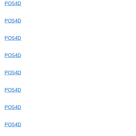
POS4D
POS4D
POS4D
POS4D
POS4D
POS4D
POS4D
POS4D