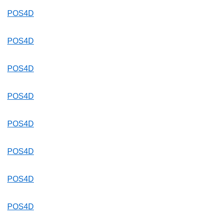
POS4D
POS4D
POS4D
POS4D
POS4D
POS4D
POS4D
POS4D