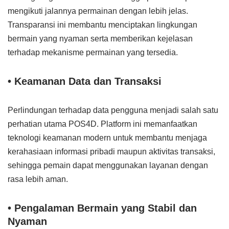
mengikuti jalannya permainan dengan lebih jelas.
Transparansi ini membantu menciptakan lingkungan
bermain yang nyaman serta memberikan kejelasan
terhadap mekanisme permainan yang tersedia.
• Keamanan Data dan Transaksi
Perlindungan terhadap data pengguna menjadi salah satu
perhatian utama POS4D. Platform ini memanfaatkan
teknologi keamanan modern untuk membantu menjaga
kerahasiaan informasi pribadi maupun aktivitas transaksi,
sehingga pemain dapat menggunakan layanan dengan
rasa lebih aman.
• Pengalaman Bermain yang Stabil dan
Nyaman