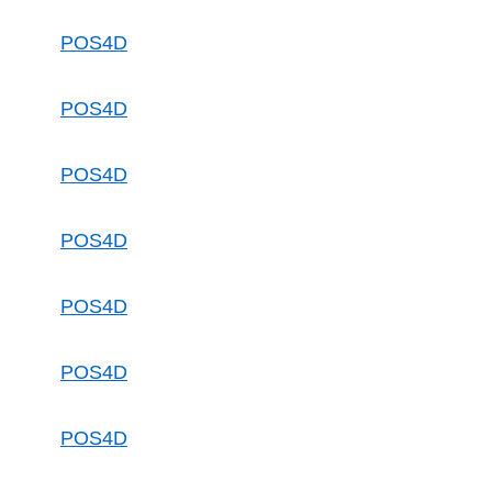
POS4D
POS4D
POS4D
POS4D
POS4D
POS4D
POS4D