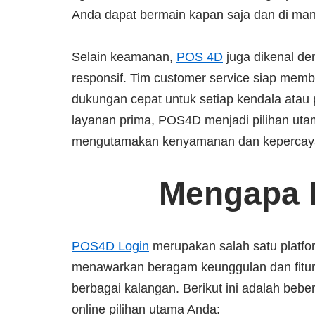
Anda dapat bermain kapan saja dan di ma
Selain keamanan,
POS 4D
juga dikenal de
responsif. Tim customer service siap me
dukungan cepat untuk setiap kendala atau
layanan prima, POS4D menjadi pilihan utam
mengutamakan kenyamanan dan kepercay
Mengapa 
POS4D Login
merupakan salah satu platfor
menawarkan beragam keunggulan dan fitur i
berbagai kalangan. Berikut ini adalah beb
online pilihan utama Anda: