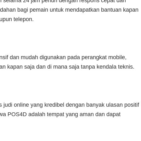
i selama 24 jam penuh dengan respons cepat dan
mudahan bagi pemain untuk mendapatkan bantuan kapan
aupun telepon.
sif dan mudah digunakan pada perangkat mobile,
n kapan saja dan di mana saja tanpa kendala teknis.
 judi online yang kredibel dengan banyak ulasan positif
ahwa POS4D adalah tempat yang aman dan dapat