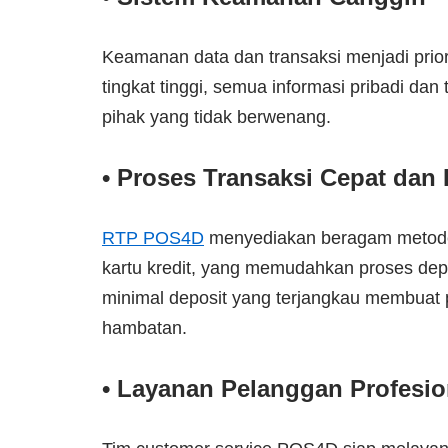
Keamanan data dan transaksi menjadi prior
tingkat tinggi, semua informasi pribadi da
pihak yang tidak berwenang.
• Proses Transaksi Cepat dan 
RTP POS4D
menyediakan beragam metode 
kartu kredit, yang memudahkan proses depo
minimal deposit yang terjangkau membuat 
hambatan.
• Layanan Pelanggan Profesio