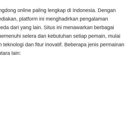
ngdong online paling lengkap di Indonesia. Dengan
ediakan, platform ini menghadirkan pengalaman
eda dari yang lain. Situs ini menawarkan berbagai
emenuhi selera dan kebutuhan setiap pemain, mulai
n teknologi dan fitur inovatif. Beberapa jenis permainan
ara lain: