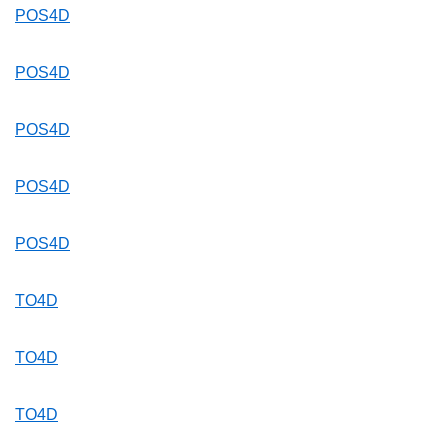
POS4D
POS4D
POS4D
POS4D
POS4D
TO4D
TO4D
TO4D