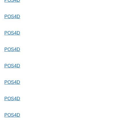
POS4D
POS4D
POS4D
POS4D
POS4D
POS4D
POS4D
POS4D