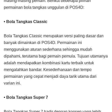
masing-masing pemain. Berikut beberapa pilihan
permainan bola tangkas unggulan di POS4D:
• Bola Tangkas Classic
Bola Tangkas Classic merupakan versi paling dasar dan
banyak dimainkan di POS4D. Permainan ini
menggunakan aturan sederhana sehingga mudah
dipahami, terutama bagi pemain pemula. Tujuan utamanya
adalah mendapatkan kombinasi kartu terbaik untuk
mengalahkan bandar. Kesederhanaan dan tempo
permainan yang cepat menjadi daya tarik utama dari
varian ini.
• Bola Tangkas Super 7
Bola Tangkas Super 7 hadir dengan konsep yang lebih