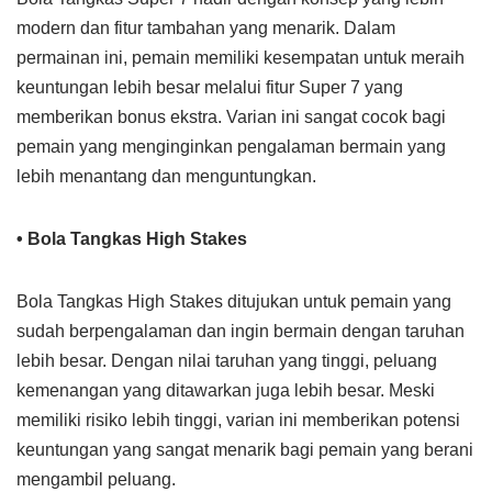
modern dan fitur tambahan yang menarik. Dalam
permainan ini, pemain memiliki kesempatan untuk meraih
keuntungan lebih besar melalui fitur Super 7 yang
memberikan bonus ekstra. Varian ini sangat cocok bagi
pemain yang menginginkan pengalaman bermain yang
lebih menantang dan menguntungkan.
• Bola Tangkas High Stakes
Bola Tangkas High Stakes ditujukan untuk pemain yang
sudah berpengalaman dan ingin bermain dengan taruhan
lebih besar. Dengan nilai taruhan yang tinggi, peluang
kemenangan yang ditawarkan juga lebih besar. Meski
memiliki risiko lebih tinggi, varian ini memberikan potensi
keuntungan yang sangat menarik bagi pemain yang berani
mengambil peluang.