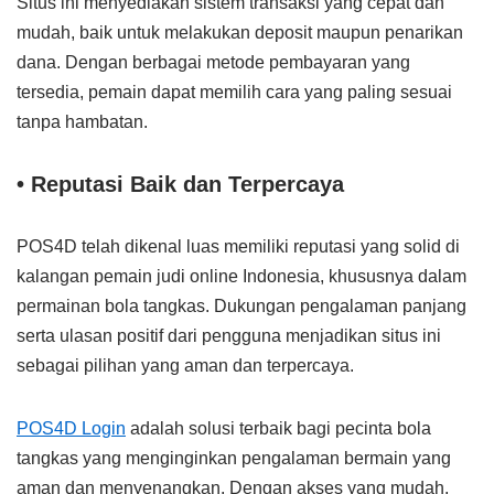
Situs ini menyediakan sistem transaksi yang cepat dan
mudah, baik untuk melakukan deposit maupun penarikan
dana. Dengan berbagai metode pembayaran yang
tersedia, pemain dapat memilih cara yang paling sesuai
tanpa hambatan.
• Reputasi Baik dan Terpercaya
POS4D telah dikenal luas memiliki reputasi yang solid di
kalangan pemain judi online Indonesia, khususnya dalam
permainan bola tangkas. Dukungan pengalaman panjang
serta ulasan positif dari pengguna menjadikan situs ini
sebagai pilihan yang aman dan terpercaya.
POS4D Login
adalah solusi terbaik bagi pecinta bola
tangkas yang menginginkan pengalaman bermain yang
aman dan menyenangkan. Dengan akses yang mudah,