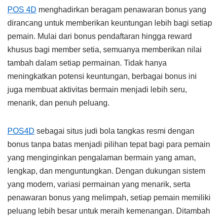
POS 4D
menghadirkan beragam penawaran bonus yang
dirancang untuk memberikan keuntungan lebih bagi setiap
pemain. Mulai dari bonus pendaftaran hingga reward
khusus bagi member setia, semuanya memberikan nilai
tambah dalam setiap permainan. Tidak hanya
meningkatkan potensi keuntungan, berbagai bonus ini
juga membuat aktivitas bermain menjadi lebih seru,
menarik, dan penuh peluang.
POS4D
sebagai situs judi bola tangkas resmi dengan
bonus tanpa batas menjadi pilihan tepat bagi para pemain
yang menginginkan pengalaman bermain yang aman,
lengkap, dan menguntungkan. Dengan dukungan sistem
yang modern, variasi permainan yang menarik, serta
penawaran bonus yang melimpah, setiap pemain memiliki
peluang lebih besar untuk meraih kemenangan. Ditambah