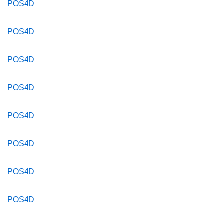
POS4D
POS4D
POS4D
POS4D
POS4D
POS4D
POS4D
POS4D