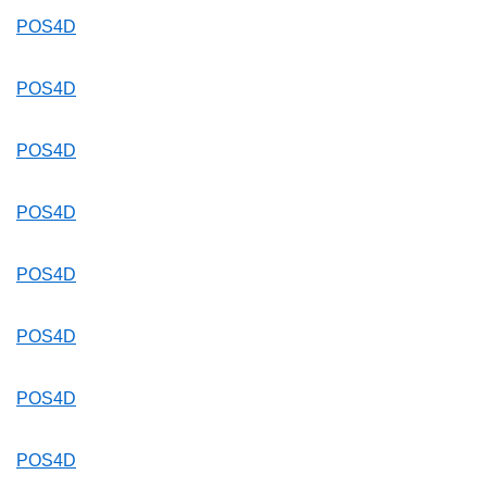
POS4D
POS4D
POS4D
POS4D
POS4D
POS4D
POS4D
POS4D