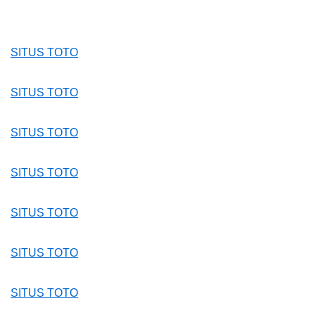
SITUS TOTO
SITUS TOTO
SITUS TOTO
SITUS TOTO
SITUS TOTO
SITUS TOTO
SITUS TOTO