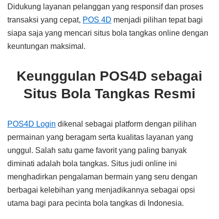
Didukung layanan pelanggan yang responsif dan proses
transaksi yang cepat,
POS 4D
menjadi pilihan tepat bagi
siapa saja yang mencari situs bola tangkas online dengan
keuntungan maksimal.
Keunggulan POS4D sebagai
Situs Bola Tangkas Resmi
POS4D Login
dikenal sebagai platform dengan pilihan
permainan yang beragam serta kualitas layanan yang
unggul. Salah satu game favorit yang paling banyak
diminati adalah bola tangkas. Situs judi online ini
menghadirkan pengalaman bermain yang seru dengan
berbagai kelebihan yang menjadikannya sebagai opsi
utama bagi para pecinta bola tangkas di Indonesia.