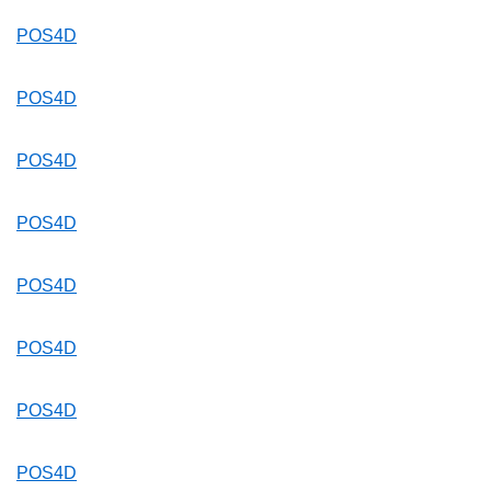
POS4D
POS4D
POS4D
POS4D
POS4D
POS4D
POS4D
POS4D