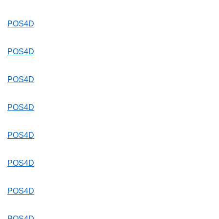
POS4D
POS4D
POS4D
POS4D
POS4D
POS4D
POS4D
POS4D