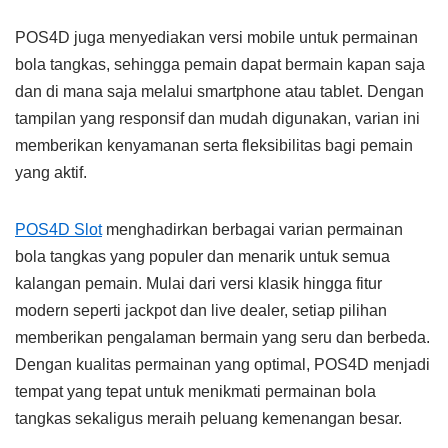
POS4D juga menyediakan versi mobile untuk permainan
bola tangkas, sehingga pemain dapat bermain kapan saja
dan di mana saja melalui smartphone atau tablet. Dengan
tampilan yang responsif dan mudah digunakan, varian ini
memberikan kenyamanan serta fleksibilitas bagi pemain
yang aktif.
POS4D Slot
menghadirkan berbagai varian permainan
bola tangkas yang populer dan menarik untuk semua
kalangan pemain. Mulai dari versi klasik hingga fitur
modern seperti jackpot dan live dealer, setiap pilihan
memberikan pengalaman bermain yang seru dan berbeda.
Dengan kualitas permainan yang optimal, POS4D menjadi
tempat yang tepat untuk menikmati permainan bola
tangkas sekaligus meraih peluang kemenangan besar.