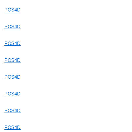
POS4D
POS4D
POS4D
POS4D
POS4D
POS4D
POS4D
POS4D