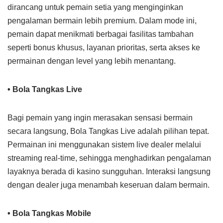
dirancang untuk pemain setia yang menginginkan
pengalaman bermain lebih premium. Dalam mode ini,
pemain dapat menikmati berbagai fasilitas tambahan
seperti bonus khusus, layanan prioritas, serta akses ke
permainan dengan level yang lebih menantang.
• Bola Tangkas Live
Bagi pemain yang ingin merasakan sensasi bermain
secara langsung, Bola Tangkas Live adalah pilihan tepat.
Permainan ini menggunakan sistem live dealer melalui
streaming real-time, sehingga menghadirkan pengalaman
layaknya berada di kasino sungguhan. Interaksi langsung
dengan dealer juga menambah keseruan dalam bermain.
• Bola Tangkas Mobile