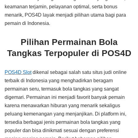
keamanan terjamin, pelayanan optimal, serta bonus
menarik, POS4D layak menjadi pilihan utama bagi para
pemain di Indonesia.
Pilihan Permainan Bola
Tangkas Terpopuler di POS4D
POS4D Slot
dikenal sebagai salah satu situs judi online
terbaik di Indonesia yang menghadirkan beragam
permainan seru, termasuk bola tangkas yang sangat
digemari. Permainan ini menjadi favorit banyak pemain
karena menawarkan hiburan yang menarik sekaligus
peluang kemenangan yang menjanjikan. Di platform ini,
tersedia berbagai jenis permainan bola tangkas yang
populer dan bisa dinikmati sesuai dengan preferensi