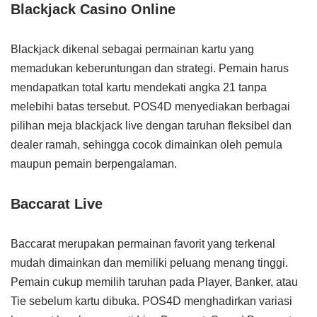
Blackjack Casino Online
Blackjack dikenal sebagai permainan kartu yang
memadukan keberuntungan dan strategi. Pemain harus
mendapatkan total kartu mendekati angka 21 tanpa
melebihi batas tersebut. POS4D menyediakan berbagai
pilihan meja blackjack live dengan taruhan fleksibel dan
dealer ramah, sehingga cocok dimainkan oleh pemula
maupun pemain berpengalaman.
Baccarat Live
Baccarat merupakan permainan favorit yang terkenal
mudah dimainkan dan memiliki peluang menang tinggi.
Pemain cukup memilih taruhan pada Player, Banker, atau
Tie sebelum kartu dibuka. POS4D menghadirkan variasi