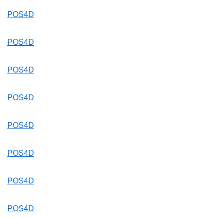
POS4D
POS4D
POS4D
POS4D
POS4D
POS4D
POS4D
POS4D