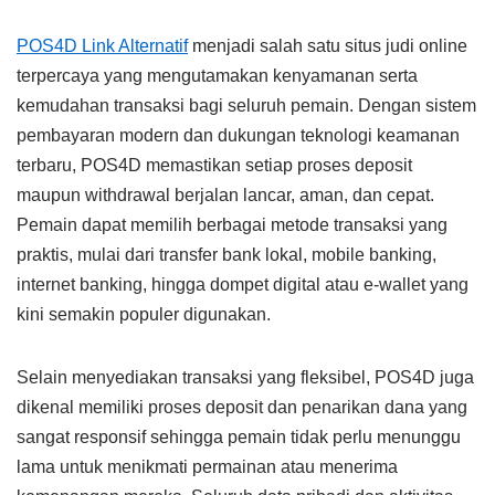
POS4D Link Alternatif
menjadi salah satu situs judi online
terpercaya yang mengutamakan kenyamanan serta
kemudahan transaksi bagi seluruh pemain. Dengan sistem
pembayaran modern dan dukungan teknologi keamanan
terbaru, POS4D memastikan setiap proses deposit
maupun withdrawal berjalan lancar, aman, dan cepat.
Pemain dapat memilih berbagai metode transaksi yang
praktis, mulai dari transfer bank lokal, mobile banking,
internet banking, hingga dompet digital atau e-wallet yang
kini semakin populer digunakan.
Selain menyediakan transaksi yang fleksibel, POS4D juga
dikenal memiliki proses deposit dan penarikan dana yang
sangat responsif sehingga pemain tidak perlu menunggu
lama untuk menikmati permainan atau menerima