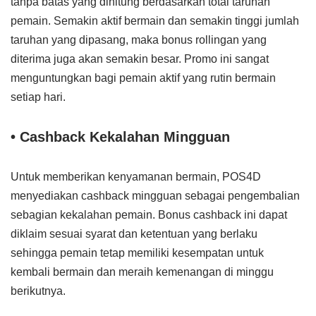
tanpa batas yang dihitung berdasarkan total taruhan
pemain. Semakin aktif bermain dan semakin tinggi jumlah
taruhan yang dipasang, maka bonus rollingan yang
diterima juga akan semakin besar. Promo ini sangat
menguntungkan bagi pemain aktif yang rutin bermain
setiap hari.
• Cashback Kekalahan Mingguan
Untuk memberikan kenyamanan bermain, POS4D
menyediakan cashback mingguan sebagai pengembalian
sebagian kekalahan pemain. Bonus cashback ini dapat
diklaim sesuai syarat dan ketentuan yang berlaku
sehingga pemain tetap memiliki kesempatan untuk
kembali bermain dan meraih kemenangan di minggu
berikutnya.