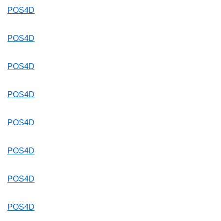
POS4D
POS4D
POS4D
POS4D
POS4D
POS4D
POS4D
POS4D