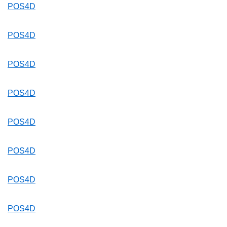
POS4D
POS4D
POS4D
POS4D
POS4D
POS4D
POS4D
POS4D