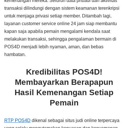
kemenangan mereka. Seluruh data pribadi dan aktivitas
transaksi dilindungi dengan sistem keamanan terenkripsi
untuk menjaga privasi setiap member. Ditambah lagi,
layanan customer service online 24 jam siap membantu
kapan saja apabila pemain mengalami kendala saat
melakukan transaksi, sehingga pengalaman bermain di
POS4D menjadi lebih nyaman, aman, dan bebas
hambatan.
Kredibilitas POS4D!
Membayarkan Berapapun
Hasil Kemenangan Setiap
Pemain
RTP POS4D
dikenal sebagai situs judi online terpercaya