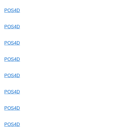
POS4D
POS4D
POS4D
POS4D
POS4D
POS4D
POS4D
POS4D