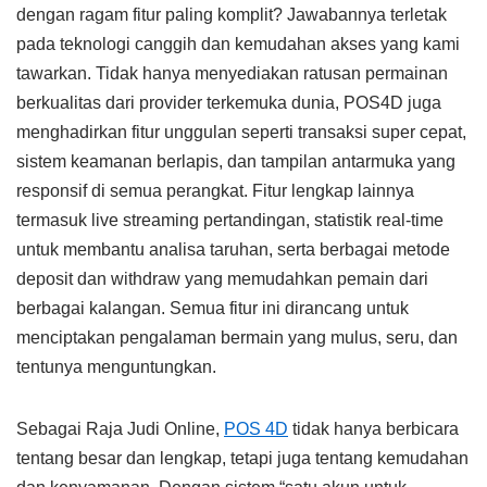
dengan ragam fitur paling komplit? Jawabannya terletak
pada teknologi canggih dan kemudahan akses yang kami
tawarkan. Tidak hanya menyediakan ratusan permainan
berkualitas dari provider terkemuka dunia, POS4D juga
menghadirkan fitur unggulan seperti transaksi super cepat,
sistem keamanan berlapis, dan tampilan antarmuka yang
responsif di semua perangkat. Fitur lengkap lainnya
termasuk live streaming pertandingan, statistik real-time
untuk membantu analisa taruhan, serta berbagai metode
deposit dan withdraw yang memudahkan pemain dari
berbagai kalangan. Semua fitur ini dirancang untuk
menciptakan pengalaman bermain yang mulus, seru, dan
tentunya menguntungkan.
Sebagai Raja Judi Online,
POS 4D
tidak hanya berbicara
tentang besar dan lengkap, tetapi juga tentang kemudahan