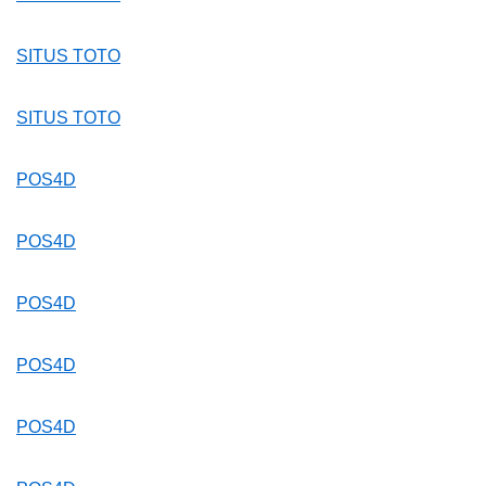
SITUS TOTO
SITUS TOTO
POS4D
POS4D
POS4D
POS4D
POS4D