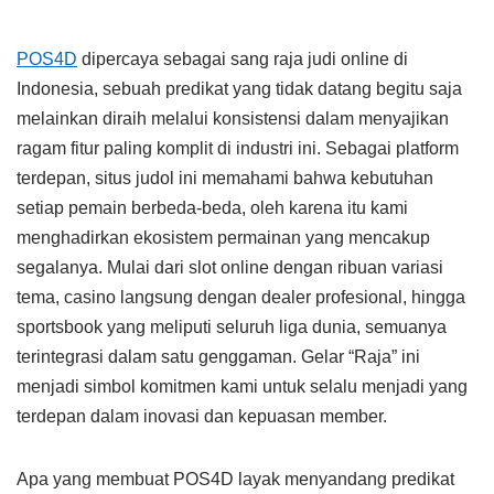
POS4D
dipercaya sebagai sang raja judi online di
Indonesia, sebuah predikat yang tidak datang begitu saja
melainkan diraih melalui konsistensi dalam menyajikan
ragam fitur paling komplit di industri ini. Sebagai platform
terdepan, situs judol ini memahami bahwa kebutuhan
setiap pemain berbeda-beda, oleh karena itu kami
menghadirkan ekosistem permainan yang mencakup
segalanya. Mulai dari slot online dengan ribuan variasi
tema, casino langsung dengan dealer profesional, hingga
sportsbook yang meliputi seluruh liga dunia, semuanya
terintegrasi dalam satu genggaman. Gelar “Raja” ini
menjadi simbol komitmen kami untuk selalu menjadi yang
terdepan dalam inovasi dan kepuasan member.
Apa yang membuat POS4D layak menyandang predikat