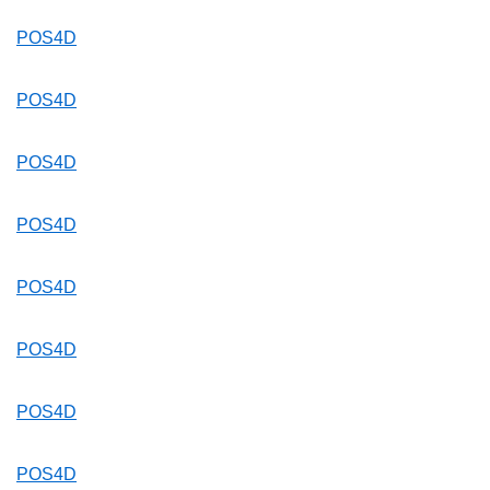
POS4D
POS4D
POS4D
POS4D
POS4D
POS4D
POS4D
POS4D