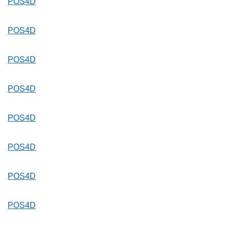
POS4D
POS4D
POS4D
POS4D
POS4D
POS4D
POS4D
POS4D