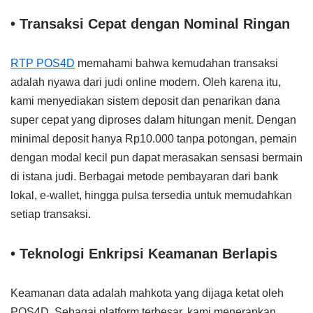
• Transaksi Cepat dengan Nominal Ringan
RTP POS4D
memahami bahwa kemudahan transaksi
adalah nyawa dari judi online modern. Oleh karena itu,
kami menyediakan sistem deposit dan penarikan dana
super cepat yang diproses dalam hitungan menit. Dengan
minimal deposit hanya Rp10.000 tanpa potongan, pemain
dengan modal kecil pun dapat merasakan sensasi bermain
di istana judi. Berbagai metode pembayaran dari bank
lokal, e-wallet, hingga pulsa tersedia untuk memudahkan
setiap transaksi.
• Teknologi Enkripsi Keamanan Berlapis
Keamanan data adalah mahkota yang dijaga ketat oleh
POS4D. Sebagai platform terbesar, kami menerapkan