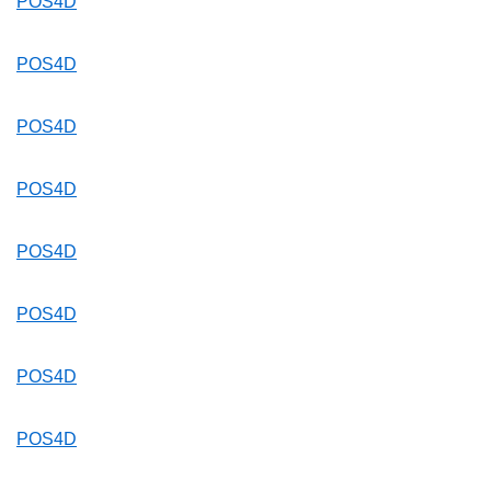
POS4D
POS4D
POS4D
POS4D
POS4D
POS4D
POS4D
POS4D