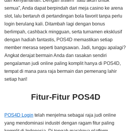
dan kenyamanan. Dengan sistem “satu akun untuk
semua”, Anda dapat berpindah dari meja casino ke arena
slot, lalu bertaruh di pertandingan bola favorit tanpa perlu
login berulang kali. Ditambah lagi dengan bonus
berlimpah, cashback mingguan, serta turnamen eksklusif
dengan hadiah fantastis, POS4D memastikan setiap
member merasa seperti bangsawan. Jadi, tunggu apalagi?
Angkat derajat bermain Anda dan rasakan sendiri
pengalaman judi online paling komplit hanya di POS4D,
tempat di mana para raja bermain dan pemenang lahir
setiap hari!
Fitur-Fitur POS4D
POS4D Login
telah menjelma sebagai raja judi online
yang mendominasi industri dengan ragam fitur paling
komplit di Indonesia. Di tengah maraknya platform