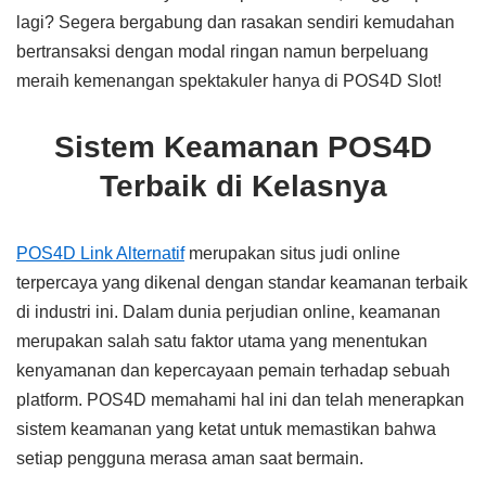
lagi? Segera bergabung dan rasakan sendiri kemudahan
bertransaksi dengan modal ringan namun berpeluang
meraih kemenangan spektakuler hanya di POS4D Slot!
Sistem Keamanan POS4D
Terbaik di Kelasnya
POS4D Link Alternatif
merupakan situs judi online
terpercaya yang dikenal dengan standar keamanan terbaik
di industri ini. Dalam dunia perjudian online, keamanan
merupakan salah satu faktor utama yang menentukan
kenyamanan dan kepercayaan pemain terhadap sebuah
platform. POS4D memahami hal ini dan telah menerapkan
sistem keamanan yang ketat untuk memastikan bahwa
setiap pengguna merasa aman saat bermain.