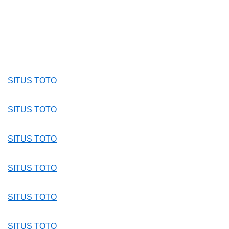
SITUS TOTO
SITUS TOTO
SITUS TOTO
SITUS TOTO
SITUS TOTO
SITUS TOTO