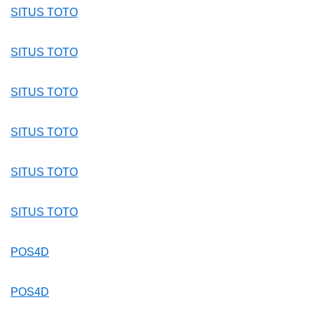
SITUS TOTO
SITUS TOTO
SITUS TOTO
SITUS TOTO
SITUS TOTO
SITUS TOTO
POS4D
POS4D