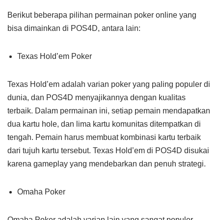
Berikut beberapa pilihan permainan poker online yang
bisa dimainkan di POS4D, antara lain:
Texas Hold’em Poker
Texas Hold’em adalah varian poker yang paling populer di
dunia, dan POS4D menyajikannya dengan kualitas
terbaik. Dalam permainan ini, setiap pemain mendapatkan
dua kartu hole, dan lima kartu komunitas ditempatkan di
tengah. Pemain harus membuat kombinasi kartu terbaik
dari tujuh kartu tersebut. Texas Hold’em di POS4D disukai
karena gameplay yang mendebarkan dan penuh strategi.
Omaha Poker
Omaha Poker adalah varian lain yang sangat populer,