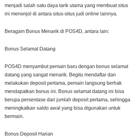
menjadi salah satu daya tarik utama yang membuat situs
ini menonjol di antara situs-situs judi online lainnya.
Beragam Bonus Menarik di POS4D, antara lain:
Bonus Selamat Datang
POS4D menyambut pemain baru dengan bonus selamat
datang yang sangat menarik. Begitu mendaftar dan
melakukan deposit pertama, pemain langsung berhak
mendapatkan bonus ini. Bonus selamat datang ini bisa
berupa persentase dari jumlah deposit pertama, sehingga
meningkatkan saldo awal yang bisa digunakan untuk
bermain.
Bonus Deposit Harian