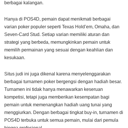
berbagai kalangan.
Hanya di POS4D, pemain dapat menikmati berbagai
varian poker populer seperti Texas Hold’em, Omaha, dan
Seven-Card Stud. Setiap varian memiliki aturan dan
strategi yang berbeda, memungkinkan pemain untuk
memilih permainan yang sesuai dengan keahlian dan
kesukaan.
Situs judi ini juga dikenal karena menyelenggarakan
berbagai turnamen poker bergengsi dengan hadiah besar.
Turnamen ini tidak hanya menawarkan keseruan
kompetisi, tetapi juga memberikan kesempatan bagi
pemain untuk memenangkan hadiah uang tunai yang
menggiurkan. Dengan berbagai tingkat buy-in, turnamen di
POS4D terbuka untuk semua pemain, mulai dari pemula
hingga profesional.