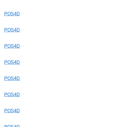
POS4D
POS4D
POS4D
POS4D
POS4D
POS4D
POS4D
POS4D