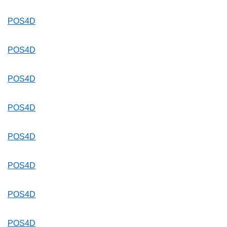
POS4D
POS4D
POS4D
POS4D
POS4D
POS4D
POS4D
POS4D