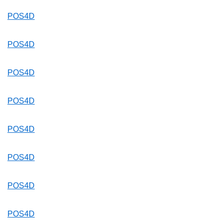
POS4D
POS4D
POS4D
POS4D
POS4D
POS4D
POS4D
POS4D