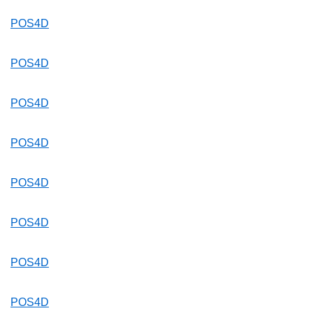
POS4D
POS4D
POS4D
POS4D
POS4D
POS4D
POS4D
POS4D