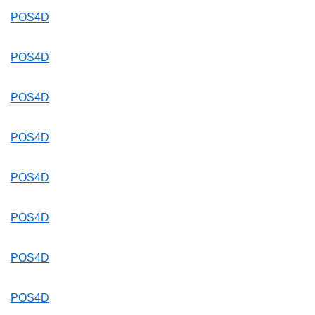
POS4D
POS4D
POS4D
POS4D
POS4D
POS4D
POS4D
POS4D