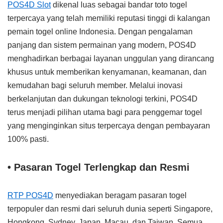
POS4D Slot
dikenal luas sebagai bandar toto togel
terpercaya yang telah memiliki reputasi tinggi di kalangan
pemain togel online Indonesia. Dengan pengalaman
panjang dan sistem permainan yang modern, POS4D
menghadirkan berbagai layanan unggulan yang dirancang
khusus untuk memberikan kenyamanan, keamanan, dan
kemudahan bagi seluruh member. Melalui inovasi
berkelanjutan dan dukungan teknologi terkini, POS4D
terus menjadi pilihan utama bagi para penggemar togel
yang menginginkan situs terpercaya dengan pembayaran
100% pasti.
• Pasaran Togel Terlengkap dan Resmi
RTP POS4D
menyediakan beragam pasaran togel
terpopuler dan resmi dari seluruh dunia seperti Singapore,
Hongkong, Sydney, Japan, Macau, dan Taiwan. Semua