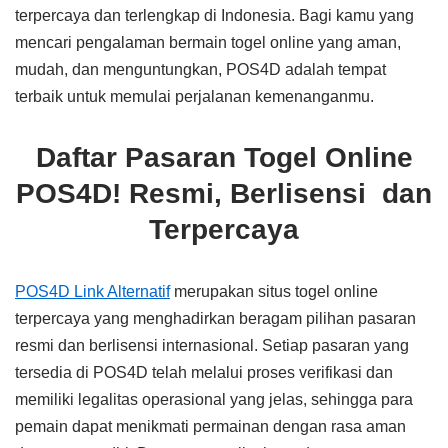
terpercaya dan terlengkap di Indonesia. Bagi kamu yang
mencari pengalaman bermain togel online yang aman,
mudah, dan menguntungkan, POS4D adalah tempat
terbaik untuk memulai perjalanan kemenanganmu.
Daftar Pasaran Togel Online
POS4D! Resmi, Berlisensi dan
Terpercaya
POS4D Link Alternatif
merupakan situs togel online
terpercaya yang menghadirkan beragam pilihan pasaran
resmi dan berlisensi internasional. Setiap pasaran yang
tersedia di POS4D telah melalui proses verifikasi dan
memiliki legalitas operasional yang jelas, sehingga para
pemain dapat menikmati permainan dengan rasa aman