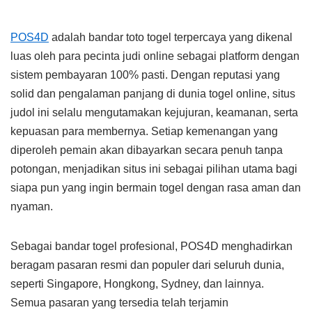
POS4D
adalah bandar toto togel terpercaya yang dikenal
luas oleh para pecinta judi online sebagai platform dengan
sistem pembayaran 100% pasti. Dengan reputasi yang
solid dan pengalaman panjang di dunia togel online, situs
judol ini selalu mengutamakan kejujuran, keamanan, serta
kepuasan para membernya. Setiap kemenangan yang
diperoleh pemain akan dibayarkan secara penuh tanpa
potongan, menjadikan situs ini sebagai pilihan utama bagi
siapa pun yang ingin bermain togel dengan rasa aman dan
nyaman.
Sebagai bandar togel profesional, POS4D menghadirkan
beragam pasaran resmi dan populer dari seluruh dunia,
seperti Singapore, Hongkong, Sydney, dan lainnya.
Semua pasaran yang tersedia telah terjamin