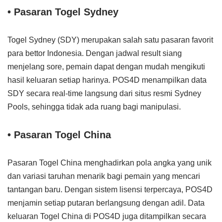
• Pasaran Togel Sydney
Togel Sydney (SDY) merupakan salah satu pasaran favorit
para bettor Indonesia. Dengan jadwal result siang
menjelang sore, pemain dapat dengan mudah mengikuti
hasil keluaran setiap harinya. POS4D menampilkan data
SDY secara real-time langsung dari situs resmi Sydney
Pools, sehingga tidak ada ruang bagi manipulasi.
• Pasaran Togel China
Pasaran Togel China menghadirkan pola angka yang unik
dan variasi taruhan menarik bagi pemain yang mencari
tantangan baru. Dengan sistem lisensi terpercaya, POS4D
menjamin setiap putaran berlangsung dengan adil. Data
keluaran Togel China di POS4D juga ditampilkan secara