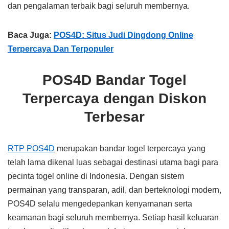
dan pengalaman terbaik bagi seluruh membernya.
Baca Juga:
POS4D: Situs Judi Dingdong Online
Terpercaya Dan Terpopuler
POS4D Bandar Togel
Terpercaya dengan Diskon
Terbesar
RTP POS4D
merupakan bandar togel terpercaya yang
telah lama dikenal luas sebagai destinasi utama bagi para
pecinta togel online di Indonesia. Dengan sistem
permainan yang transparan, adil, dan berteknologi modern,
POS4D selalu mengedepankan kenyamanan serta
keamanan bagi seluruh membernya. Setiap hasil keluaran