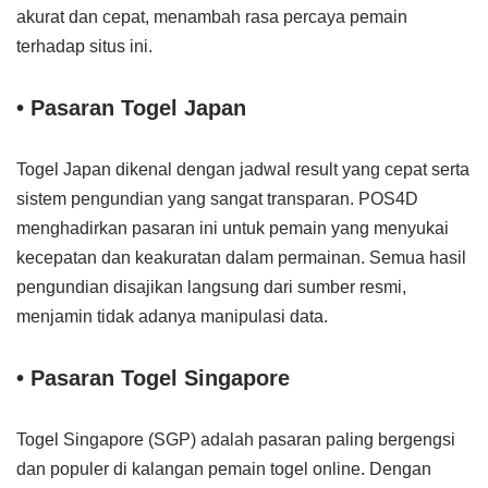
akurat dan cepat, menambah rasa percaya pemain
terhadap situs ini.
• Pasaran Togel Japan
Togel Japan dikenal dengan jadwal result yang cepat serta
sistem pengundian yang sangat transparan. POS4D
menghadirkan pasaran ini untuk pemain yang menyukai
kecepatan dan keakuratan dalam permainan. Semua hasil
pengundian disajikan langsung dari sumber resmi,
menjamin tidak adanya manipulasi data.
• Pasaran Togel Singapore
Togel Singapore (SGP) adalah pasaran paling bergengsi
dan populer di kalangan pemain togel online. Dengan