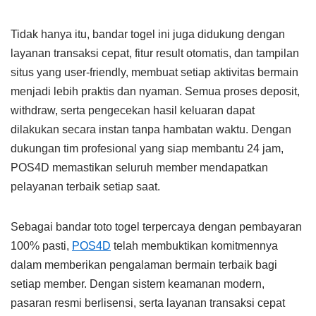
Tidak hanya itu, bandar togel ini juga didukung dengan
layanan transaksi cepat, fitur result otomatis, dan tampilan
situs yang user-friendly, membuat setiap aktivitas bermain
menjadi lebih praktis dan nyaman. Semua proses deposit,
withdraw, serta pengecekan hasil keluaran dapat
dilakukan secara instan tanpa hambatan waktu. Dengan
dukungan tim profesional yang siap membantu 24 jam,
POS4D memastikan seluruh member mendapatkan
pelayanan terbaik setiap saat.
Sebagai bandar toto togel terpercaya dengan pembayaran
100% pasti,
POS4D
telah membuktikan komitmennya
dalam memberikan pengalaman bermain terbaik bagi
setiap member. Dengan sistem keamanan modern,
pasaran resmi berlisensi, serta layanan transaksi cepat