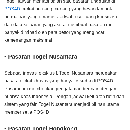
Togel Taiwan menjadi salah satu pasaran unggulan di
POS4D
berkat peluang menang yang besar dan pola
permainan yang dinamis. Jadwal result yang konsisten
dan data keluaran yang akurat membuat pasaran ini
banyak diminati oleh para bettor yang mengincar
kemenangan maksimal.
• Pasaran Togel Nusantara
Sebagai inovasi eksklusif, Togel Nusantara merupakan
pasaran lokal khusus yang hanya tersedia di POS4D.
Pasaran ini memberikan pengalaman bermain dengan
nuansa khas Indonesia. Dengan jadwal keluaran rutin dan
sistem yang fair, Togel Nusantara menjadi pilihan utama
member setia POS4D.
• Pasaran Togel Hongkong