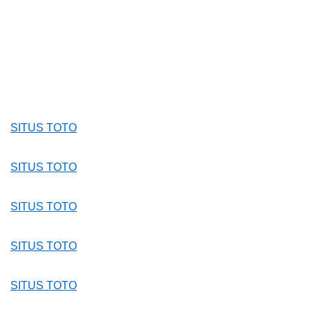
SITUS TOTO
SITUS TOTO
SITUS TOTO
SITUS TOTO
SITUS TOTO