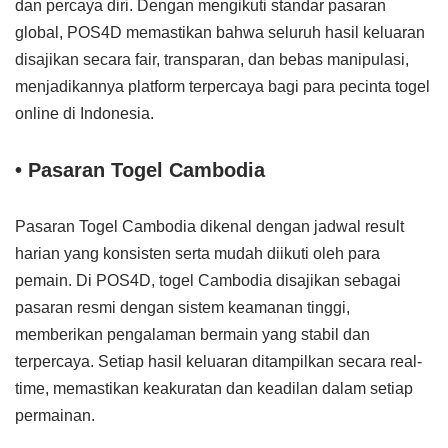
dan percaya diri. Dengan mengikuti standar pasaran
global, POS4D memastikan bahwa seluruh hasil keluaran
disajikan secara fair, transparan, dan bebas manipulasi,
menjadikannya platform terpercaya bagi para pecinta togel
online di Indonesia.
• Pasaran Togel Cambodia
Pasaran Togel Cambodia dikenal dengan jadwal result
harian yang konsisten serta mudah diikuti oleh para
pemain. Di POS4D, togel Cambodia disajikan sebagai
pasaran resmi dengan sistem keamanan tinggi,
memberikan pengalaman bermain yang stabil dan
terpercaya. Setiap hasil keluaran ditampilkan secara real-
time, memastikan keakuratan dan keadilan dalam setiap
permainan.