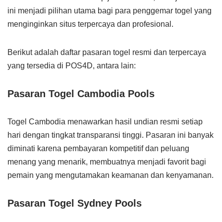
ini menjadi pilihan utama bagi para penggemar togel yang
menginginkan situs terpercaya dan profesional.
Berikut adalah daftar pasaran togel resmi dan terpercaya
yang tersedia di POS4D, antara lain:
Pasaran Togel Cambodia Pools
Togel Cambodia menawarkan hasil undian resmi setiap
hari dengan tingkat transparansi tinggi. Pasaran ini banyak
diminati karena pembayaran kompetitif dan peluang
menang yang menarik, membuatnya menjadi favorit bagi
pemain yang mengutamakan keamanan dan kenyamanan.
Pasaran Togel Sydney Pools