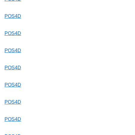
POS4D
POS4D
POS4D
POS4D
POS4D
POS4D
POS4D