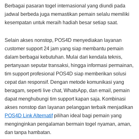
Berbagai pasaran togel internasional yang diundi pada
jadwal berbeda juga memastikan pemain selalu memiliki
kesempatan untuk meraih hadiah besar setiap saat.
Selain akses nonstop, POS4D menyediakan layanan
customer support 24 jam yang siap membantu pemain
dalam berbagai kebutuhan. Mulai dari kendala teknis,
pertanyaan seputar transaksi, hingga informasi permainan,
tim support profesional POS4D siap memberikan solusi
cepat dan responsif. Dengan metode komunikasi yang
beragam, seperti live chat, WhatsApp, dan email, pemain
dapat menghubungi tim support kapan saja. Kombinasi
akses nonstop dan layanan pelanggan terbaik menjadikan
POS4D Link Alternatif
pilihan ideal bagi pemain yang
menginginkan pengalaman bermain togel nyaman, aman,
dan tanpa hambatan.