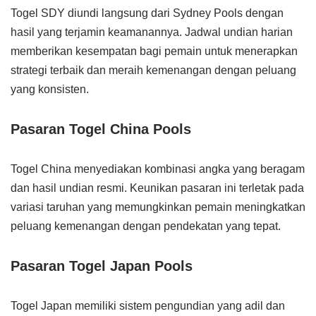
Togel SDY diundi langsung dari Sydney Pools dengan
hasil yang terjamin keamanannya. Jadwal undian harian
memberikan kesempatan bagi pemain untuk menerapkan
strategi terbaik dan meraih kemenangan dengan peluang
yang konsisten.
Pasaran Togel China Pools
Togel China menyediakan kombinasi angka yang beragam
dan hasil undian resmi. Keunikan pasaran ini terletak pada
variasi taruhan yang memungkinkan pemain meningkatkan
peluang kemenangan dengan pendekatan yang tepat.
Pasaran Togel Japan Pools
Togel Japan memiliki sistem pengundian yang adil dan