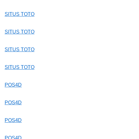
SITUS TOTO
SITUS TOTO
SITUS TOTO
SITUS TOTO
POS4D
POS4D
POS4D
POS4D