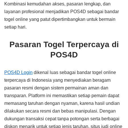
Kombinasi kemudahan akses, pasaran lengkap, dan
layanan profesional menjadikan POS4D sebagai bandar
togel online yang patut dipertimbangkan untuk bermain
setiap hari.
Pasaran Togel Terpercaya di
POS4D
POS4D Login
dikenal luas sebagai bandar togel online
terpercaya di Indonesia yang menyediakan beragam
pasaran resmi dengan sistem permainan aman dan
transparan. Platform ini memastikan setiap pemain dapat
memasang taruhan dengan nyaman, karena hasil undian
dilakukan secara resmi dan bebas manipulasi. Dengan
dukungan transaksi cepat tanpa potongan serta berbagai
diskon menarik untuk setiap jenis taruhan, situs judi online