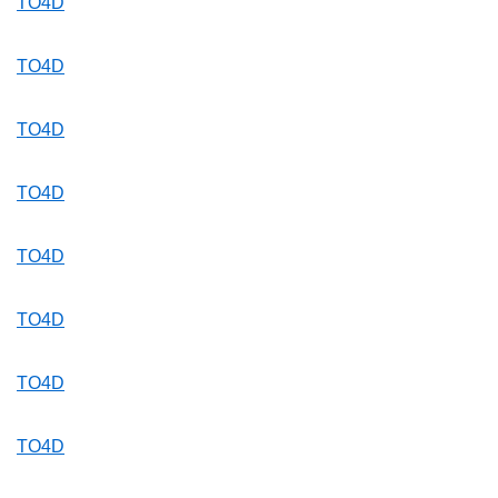
TO4D
TO4D
TO4D
TO4D
TO4D
TO4D
TO4D
TO4D