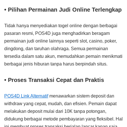
• Pilihan Permainan Judi Online Terlengkap
Tidak hanya menyediakan togel online dengan berbagai
pasaran resmi, POS4D juga menghadirkan beragam
permainan judi online lainnya seperti slot, casino, poker,
dingdong, dan taruhan olahraga. Semua permainan
tersedia dalam satu akun, memudahkan pemain menikmati
berbagai jenis hiburan tanpa harus berpindah situs.
• Proses Transaksi Cepat dan Praktis
POS4D Link Alternatif
menawarkan sistem deposit dan
withdraw yang cepat, mudah, dan efisien. Pemain dapat
melakukan deposit mulai dari 10K tanpa potongan,
didukung berbagai metode pembayaran yang fleksibel. Hal
ini membuat proses transaksi berjalan lancar kapan saja