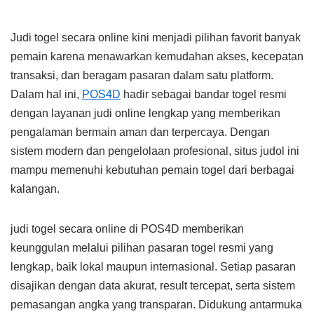
Judi togel secara online kini menjadi pilihan favorit banyak
pemain karena menawarkan kemudahan akses, kecepatan
transaksi, dan beragam pasaran dalam satu platform.
Dalam hal ini,
POS4D
hadir sebagai bandar togel resmi
dengan layanan judi online lengkap yang memberikan
pengalaman bermain aman dan terpercaya. Dengan
sistem modern dan pengelolaan profesional, situs judol ini
mampu memenuhi kebutuhan pemain togel dari berbagai
kalangan.
judi togel secara online di POS4D memberikan
keunggulan melalui pilihan pasaran togel resmi yang
lengkap, baik lokal maupun internasional. Setiap pasaran
disajikan dengan data akurat, result tercepat, serta sistem
pemasangan angka yang transparan. Didukung antarmuka