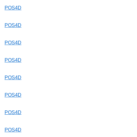
POS4D
POS4D
POS4D
POS4D
POS4D
POS4D
POS4D
POS4D