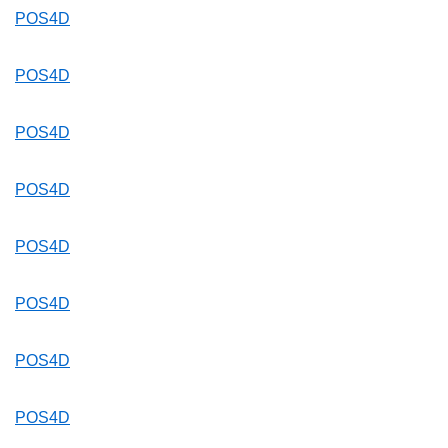
POS4D
POS4D
POS4D
POS4D
POS4D
POS4D
POS4D
POS4D