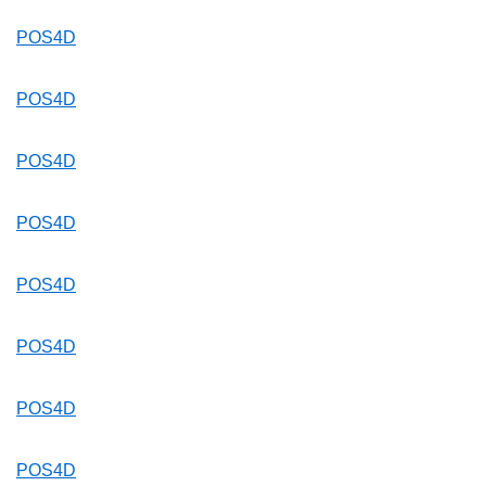
POS4D
POS4D
POS4D
POS4D
POS4D
POS4D
POS4D
POS4D