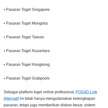
• Pasaran Togel Singapore
• Pasaran Togel Mongolia
• Pasaran Togel Taiwan
• Pasaran Togel Nusantara
• Pasaran Togel Hongkong
• Pasaran Togel Grabpools
Sebagai platform togel online profesional,
POS4D Link
Alternatif
ini tidak hanya mengutamakan kelengkapan
pasaran, tetapi juga memberikan diskon besar, sistem