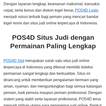
Dengan layanan lengkap, keamanan maksimal, transaksi
cepat, serta bonus dan diskon togel besar,
POS4D Login
menjadi solusi terbaik bagi pemain yang mencari bandar
togel resmi dan situs judi online terpercaya di Indonesia.
POS4D Situs Judi dengan
Permainan Paling Lengkap
POS4D Slot
merupakan salah satu situs judi online
terpercaya di Indonesia yang dikenal memiliki koleksi
permainan sangat lengkap dan berkualitas. Situs ini
dirancang untuk memberikan pengalaman bermain yang
aman, nyaman, dan menguntungkan bagi semua kalangan
pemain, baik pemula maupun pemain profesional. Dengan
sistem yang stabil serta layanan profesional, POS4D terus
menjadi pilihan utama para penggemar judi online. Berikut