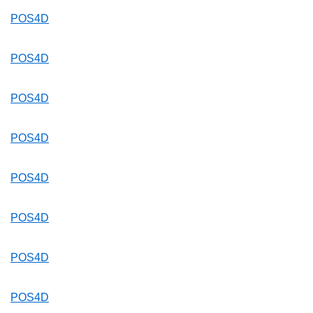
POS4D
POS4D
POS4D
POS4D
POS4D
POS4D
POS4D
POS4D