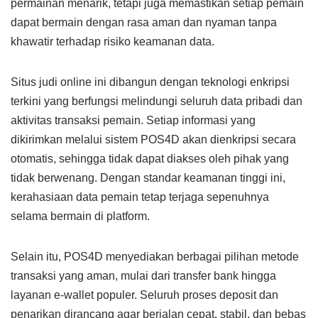
permainan menarik, tetapi juga memastikan setiap pemain
dapat bermain dengan rasa aman dan nyaman tanpa
khawatir terhadap risiko keamanan data.
Situs judi online ini dibangun dengan teknologi enkripsi
terkini yang berfungsi melindungi seluruh data pribadi dan
aktivitas transaksi pemain. Setiap informasi yang
dikirimkan melalui sistem POS4D akan dienkripsi secara
otomatis, sehingga tidak dapat diakses oleh pihak yang
tidak berwenang. Dengan standar keamanan tinggi ini,
kerahasiaan data pemain tetap terjaga sepenuhnya
selama bermain di platform.
Selain itu, POS4D menyediakan berbagai pilihan metode
transaksi yang aman, mulai dari transfer bank hingga
layanan e-wallet populer. Seluruh proses deposit dan
penarikan dirancang agar berjalan cepat, stabil, dan bebas