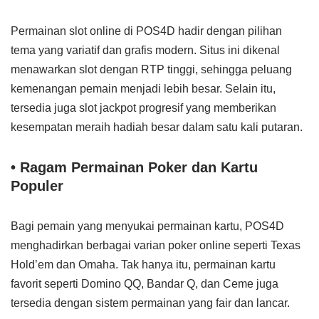
Permainan slot online di POS4D hadir dengan pilihan
tema yang variatif dan grafis modern. Situs ini dikenal
menawarkan slot dengan RTP tinggi, sehingga peluang
kemenangan pemain menjadi lebih besar. Selain itu,
tersedia juga slot jackpot progresif yang memberikan
kesempatan meraih hadiah besar dalam satu kali putaran.
• Ragam Permainan Poker dan Kartu
Populer
Bagi pemain yang menyukai permainan kartu, POS4D
menghadirkan berbagai varian poker online seperti Texas
Hold’em dan Omaha. Tak hanya itu, permainan kartu
favorit seperti Domino QQ, Bandar Q, dan Ceme juga
tersedia dengan sistem permainan yang fair dan lancar.