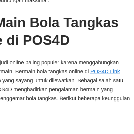
keuntungan maksimal.
ain Bola Tangkas
e di POS4D
 judi online paling populer karena menggabungkan
rmain. Bermain bola tangkas online di
POS4D Link
yang sayang untuk dilewatkan. Sebagai salah satu
a, POS4D menghadirkan pengalaman bermain yang
nggemar bola tangkas. Berikut beberapa keunggulan