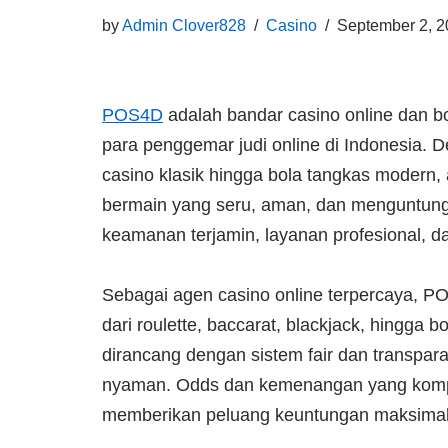
by
Admin Clover828
Casino
September 2, 
POS4D
adalah bandar casino online dan bo
para penggemar judi online di Indonesia. 
casino klasik hingga bola tangkas modern,
bermain yang seru, aman, dan menguntungka
keamanan terjamin, layanan profesional, d
Sebagai agen casino online terpercaya, P
dari roulette, baccarat, blackjack, hingga
dirancang dengan sistem fair dan transpa
nyaman. Odds dan kemenangan yang kompet
memberikan peluang keuntungan maksimal