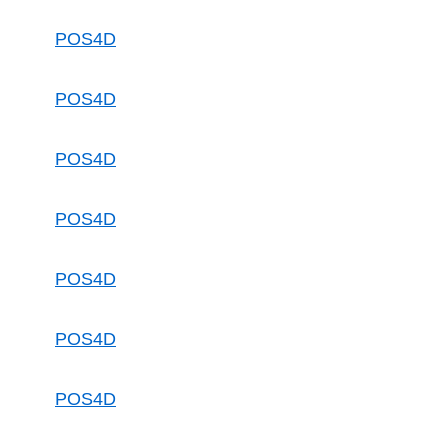
POS4D
POS4D
POS4D
POS4D
POS4D
POS4D
POS4D