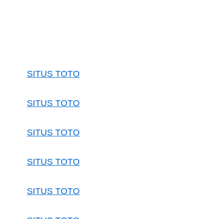
SITUS TOTO
SITUS TOTO
SITUS TOTO
SITUS TOTO
SITUS TOTO