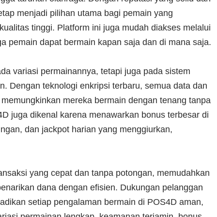
 tetap menjadi pilihan utama bagi pemain yang
litas tinggi. Platform ini juga mudah diakses melalui
a pemain dapat bermain kapan saja dan di mana saja.
a variasi permainannya, tetapi juga pada sistem
. Dengan teknologi enkripsi terbaru, semua data dan
n, memungkinkan mereka bermain dengan tenang tanpa
S4D juga dikenal karena menawarkan bonus terbesar di
llingan, dan jackpot harian yang menggiurkan,
ransaksi yang cepat dan tanpa potongan, memudahkan
enarikan dana dengan efisien. Dukungan pelanggan
njadikan setiap pengalaman bermain di POS4D aman,
iasi permainan lengkap, keamanan terjamin, bonus