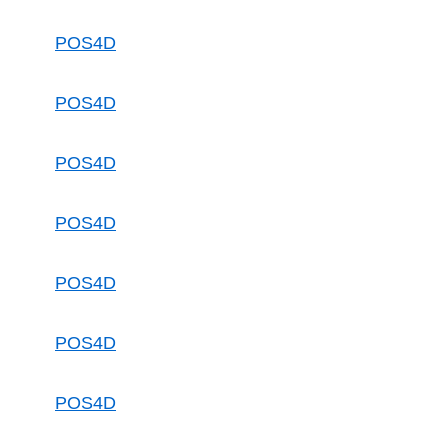
POS4D
POS4D
POS4D
POS4D
POS4D
POS4D
POS4D