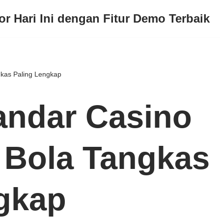
r Hari Ini dengan Fitur Demo Terbaik
kas Paling Lengkap
andar Casino
 Bola Tangkas
gkap