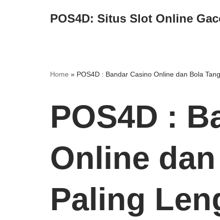
POS4D: Situs Slot Online Gaco
Skip
to
content
Home
»
POS4D : Bandar Casino Online dan Bola Tang
POS4D : B
Online dan
Paling Len