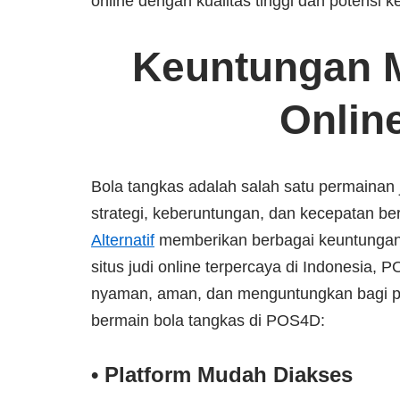
online dengan kualitas tinggi dan potensi 
Keuntungan M
Onlin
Bola tangkas adalah salah satu permainan
strategi, keberuntungan, dan kecepatan be
Alternatif
memberikan berbagai keuntungan 
situs judi online terpercaya di Indonesi
nyaman, aman, dan menguntungkan bagi pe
bermain bola tangkas di POS4D:
• Platform Mudah Diakses