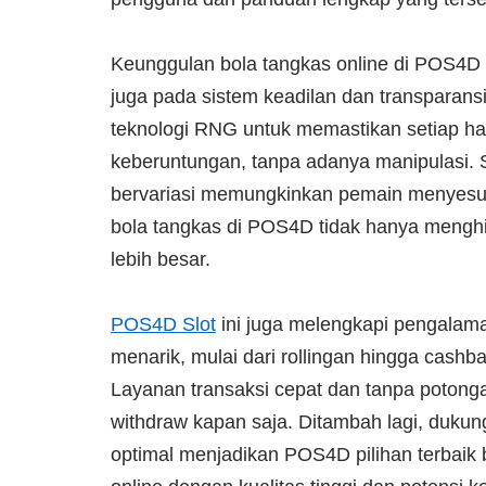
Keunggulan bola tangkas online di POS4D ti
juga pada sistem keadilan dan transparan
teknologi RNG untuk memastikan setiap ha
keberuntungan, tanpa adanya manipulasi. Se
bervariasi memungkinkan pemain menyesua
bola tangkas di POS4D tidak hanya mengh
lebih besar.
POS4D Slot
ini juga melengkapi pengalam
menarik, mulai dari rollingan hingga cashba
Layanan transaksi cepat dan tanpa poto
withdraw kapan saja. Ditambah lagi, duku
optimal menjadikan POS4D pilihan terbaik 