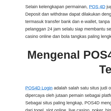
Selain kelengkapan permainan,
POS 4D
ju
Deposit dan withdraw dapat dilakukan de
termasuk transfer bank dan e-wallet, tanp
pelanggan 24 jam selalu siap membantu s
casino online dan bola tangkas paling leng
Mengenal POS4
T
POS4D Login
adalah salah satu situs judi 
dipercaya oleh jutaan pemain sebagai platf
Sebagai situs paling lengkap, POS4D meng
dari togel, slot online, live casino, poker,