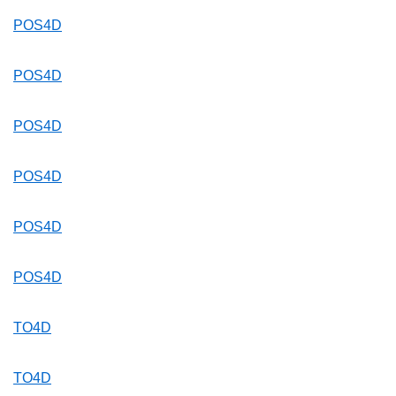
POS4D
POS4D
POS4D
POS4D
POS4D
POS4D
TO4D
TO4D