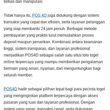
bebas dari manipulasi.
Tidak hanya itu,
POS 4D
juga didukung dengan sistem
transaksi yang cepat dan efisien, serta layanan pelanggan
yang siap membantu 24 jam penuh. Berbagai metode
pembayaran yang praktis turut memudahkan proses
deposit maupun penarikan. Kombinasi antara keamanan
tinggi, sistem transparan, dan layanan profesional
menjadikan POS4D sebagai salah satu situs toto togel
online terpercaya yang mampu memberikan pengalaman
bermain yang aman, nyaman, dan menguntungkan bagi
seluruh member.
POS4D
hadir sebagai pilihan tepat bagi para pecinta togel
yang menginginkan platform terpercaya dengan akses
pasaran yang luas dan layanan profesional. Dengan
sistem yang aman, transaksi cepat, serta dukungan