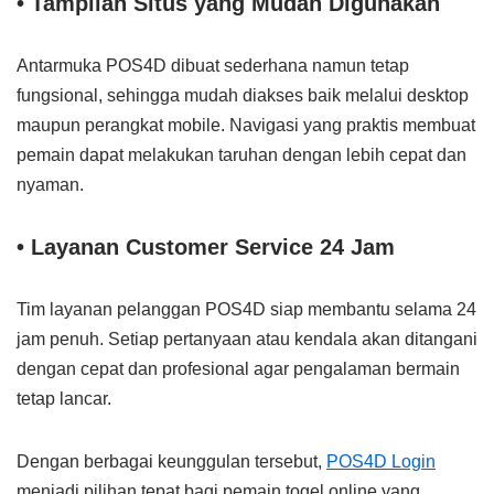
• Tampilan Situs yang Mudah Digunakan
Antarmuka POS4D dibuat sederhana namun tetap
fungsional, sehingga mudah diakses baik melalui desktop
maupun perangkat mobile. Navigasi yang praktis membuat
pemain dapat melakukan taruhan dengan lebih cepat dan
nyaman.
• Layanan Customer Service 24 Jam
Tim layanan pelanggan POS4D siap membantu selama 24
jam penuh. Setiap pertanyaan atau kendala akan ditangani
dengan cepat dan profesional agar pengalaman bermain
tetap lancar.
Dengan berbagai keunggulan tersebut,
POS4D Login
menjadi pilihan tepat bagi pemain togel online yang