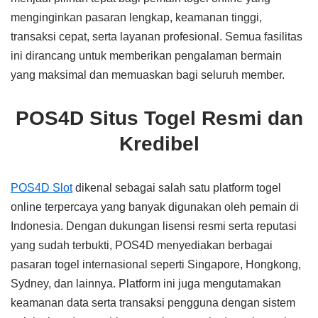
menginginkan pasaran lengkap, keamanan tinggi,
transaksi cepat, serta layanan profesional. Semua fasilitas
ini dirancang untuk memberikan pengalaman bermain
yang maksimal dan memuaskan bagi seluruh member.
POS4D Situs Togel Resmi dan
Kredibel
POS4D Slot
dikenal sebagai salah satu platform togel
online terpercaya yang banyak digunakan oleh pemain di
Indonesia. Dengan dukungan lisensi resmi serta reputasi
yang sudah terbukti, POS4D menyediakan berbagai
pasaran togel internasional seperti Singapore, Hongkong,
Sydney, dan lainnya. Platform ini juga mengutamakan
keamanan data serta transaksi pengguna dengan sistem