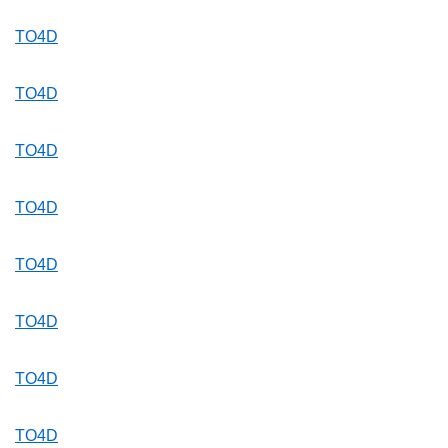
TO4D
TO4D
TO4D
TO4D
TO4D
TO4D
TO4D
TO4D