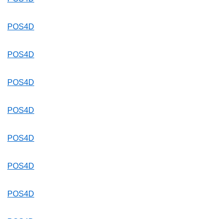
POS4D
POS4D
POS4D
POS4D
POS4D
POS4D
POS4D