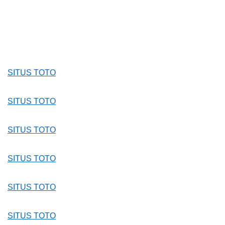
SITUS TOTO
SITUS TOTO
SITUS TOTO
SITUS TOTO
SITUS TOTO
SITUS TOTO