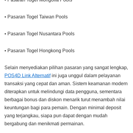
• Pasaran Togel Taiwan Pools
• Pasaran Togel Nusantara Pools
• Pasaran Togel Hongkong Pools
Selain menyediakan pilihan pasaran yang sangat lengkap,
POS4D Link Alternatif
ini juga unggul dalam pelayanan
transaksi yang cepat dan aman. Sistem keamanan modern
diterapkan untuk melindungi data pengguna, sementara
berbagai bonus dan diskon menarik turut menambah nilai
keuntungan bagi para pemain. Dengan minimal deposit
yang terjangkau, siapa pun dapat dengan mudah
bergabung dan menikmati permainan.