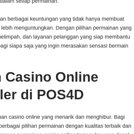
dalam setiap permainan.
n berbagai keuntungan yang tidak hanya membuat
ga lebih menguntungkan. Dengan pilihan permainan yang
melimpah, dan layanan pelanggan yang siap membantu
bagi siapa saja yang ingin merasakan sensasi bermain
 Casino Online
ler di POS4D
n casino online yang menarik dan menghibur. Bagi
 berbagai pilihan permainan dengan kualitas terbaik dan