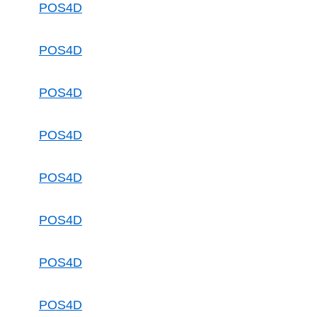
POS4D
POS4D
POS4D
POS4D
POS4D
POS4D
POS4D
POS4D