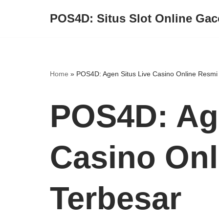
POS4D: Situs Slot Online Gaco
Skip
to
content
Home
»
POS4D: Agen Situs Live Casino Online Resmi
POS4D: Age
Casino Onl
Terbesar