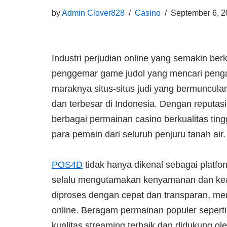
by
Admin Clover828
Casino
September 6, 
Industri perjudian online yang semakin be
penggemar game judol yang mencari penga
maraknya situs-situs judi yang bermuncula
dan terbesar di Indonesia. Dengan reputas
berbagai permainan casino berkualitas ti
para pemain dari seluruh penjuru tanah air.
POS4D
tidak hanya dikenal sebagai platform
selalu mengutamakan kenyamanan dan kea
diproses dengan cepat dan transparan, me
online. Beragam permainan populer seperti 
kualitas streaming terbaik dan didukung o