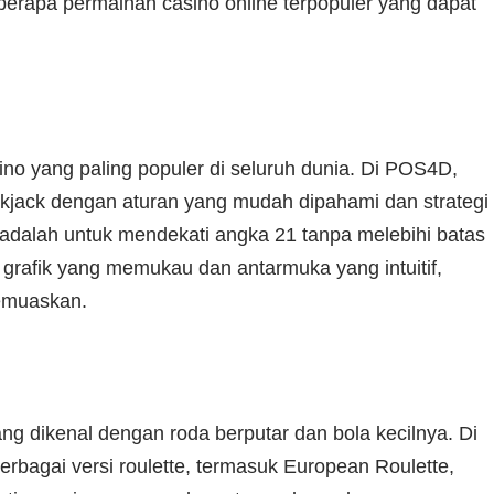
berapa permainan casino online terpopuler yang dapat
ino yang paling populer di seluruh dunia. Di POS4D,
ckjack dengan aturan yang mudah dipahami dan strategi
 adalah untuk mendekati angka 21 tanpa melebihi batas
grafik yang memukau dan antarmuka yang intuitif,
emuaskan.
ng dikenal dengan roda berputar dan bola kecilnya. Di
bagai versi roulette, termasuk European Roulette,