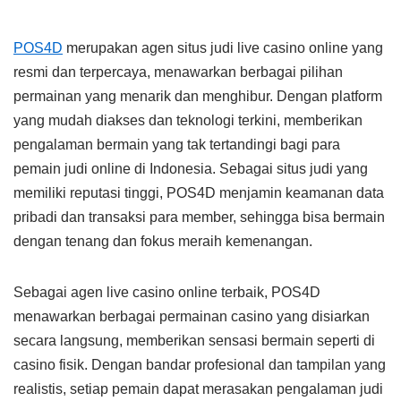
POS4D
merupakan agen situs judi live casino online yang
resmi dan terpercaya, menawarkan berbagai pilihan
permainan yang menarik dan menghibur. Dengan platform
yang mudah diakses dan teknologi terkini, memberikan
pengalaman bermain yang tak tertandingi bagi para
pemain judi online di Indonesia. Sebagai situs judi yang
memiliki reputasi tinggi, POS4D menjamin keamanan data
pribadi dan transaksi para member, sehingga bisa bermain
dengan tenang dan fokus meraih kemenangan.
Sebagai agen live casino online terbaik, POS4D
menawarkan berbagai permainan casino yang disiarkan
secara langsung, memberikan sensasi bermain seperti di
casino fisik. Dengan bandar profesional dan tampilan yang
realistis, setiap pemain dapat merasakan pengalaman judi