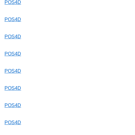
POS4D
POS4D
POS4D
POS4D
POS4D
POS4D
POS4D
POS4D