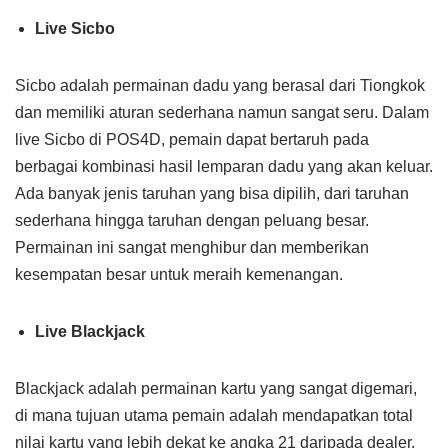
Live Sicbo
Sicbo adalah permainan dadu yang berasal dari Tiongkok
dan memiliki aturan sederhana namun sangat seru. Dalam
live Sicbo di POS4D, pemain dapat bertaruh pada
berbagai kombinasi hasil lemparan dadu yang akan keluar.
Ada banyak jenis taruhan yang bisa dipilih, dari taruhan
sederhana hingga taruhan dengan peluang besar.
Permainan ini sangat menghibur dan memberikan
kesempatan besar untuk meraih kemenangan.
Live Blackjack
Blackjack adalah permainan kartu yang sangat digemari,
di mana tujuan utama pemain adalah mendapatkan total
nilai kartu yang lebih dekat ke angka 21 daripada dealer.