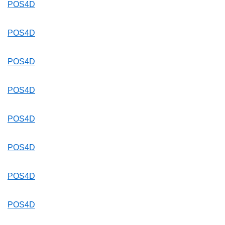
POS4D
POS4D
POS4D
POS4D
POS4D
POS4D
POS4D
POS4D