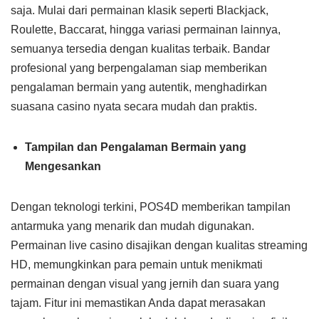
saja. Mulai dari permainan klasik seperti Blackjack,
Roulette, Baccarat, hingga variasi permainan lainnya,
semuanya tersedia dengan kualitas terbaik. Bandar
profesional yang berpengalaman siap memberikan
pengalaman bermain yang autentik, menghadirkan
suasana casino nyata secara mudah dan praktis.
Tampilan dan Pengalaman Bermain yang
Mengesankan
Dengan teknologi terkini, POS4D memberikan tampilan
antarmuka yang menarik dan mudah digunakan.
Permainan live casino disajikan dengan kualitas streaming
HD, memungkinkan para pemain untuk menikmati
permainan dengan visual yang jernih dan suara yang
tajam. Fitur ini memastikan Anda dapat merasakan