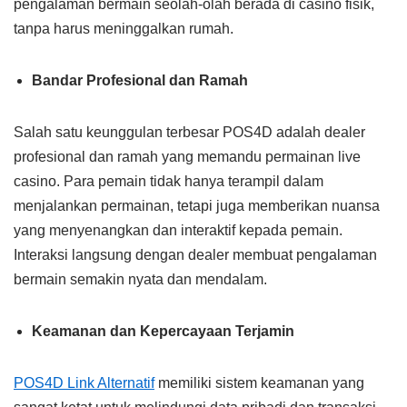
pengalaman bermain seolah-olah berada di casino fisik,
tanpa harus meninggalkan rumah.
Bandar Profesional dan Ramah
Salah satu keunggulan terbesar POS4D adalah dealer
profesional dan ramah yang memandu permainan live
casino. Para pemain tidak hanya terampil dalam
menjalankan permainan, tetapi juga memberikan nuansa
yang menyenangkan dan interaktif kepada pemain.
Interaksi langsung dengan dealer membuat pengalaman
bermain semakin nyata dan mendalam.
Keamanan dan Kepercayaan Terjamin
POS4D Link Alternatif
memiliki sistem keamanan yang