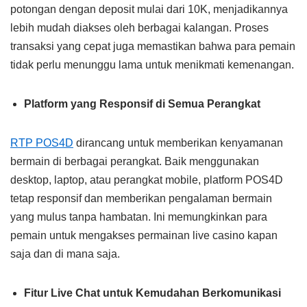
potongan dengan deposit mulai dari 10K, menjadikannya
lebih mudah diakses oleh berbagai kalangan. Proses
transaksi yang cepat juga memastikan bahwa para pemain
tidak perlu menunggu lama untuk menikmati kemenangan.
Platform yang Responsif di Semua Perangkat
RTP POS4D
dirancang untuk memberikan kenyamanan
bermain di berbagai perangkat. Baik menggunakan
desktop, laptop, atau perangkat mobile, platform POS4D
tetap responsif dan memberikan pengalaman bermain
yang mulus tanpa hambatan. Ini memungkinkan para
pemain untuk mengakses permainan live casino kapan
saja dan di mana saja.
Fitur Live Chat untuk Kemudahan Berkomunikasi