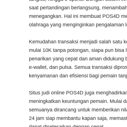
saat pertandingan berlangsung, menambah 
menegangkan. Hal ini membuat POS4D menj
olahraga yang menginginkan pengalaman le
Kemudahan transaksi menjadi salah satu ke
mulai 10K tanpa potongan, siapa pun bisa
penarikan yang cepat dan aman didukung 
e-wallet, dan pulsa. Semua transaksi dipr
kenyamanan dan efisiensi bagi pemain tan
Situs judi online POS4D juga menghadirka
meningkatkan keuntungan pemain. Mulai dar
semuanya dirancang untuk memberikan nila
24 jam siap membantu kapan saja, memasti
dapat diselesaikan dengan cepat.