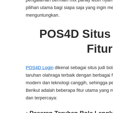
pengalaman bermain mix parlay lebih nya
pilihan utama bagi siapa saja yang ingin 
menguntungkan.
POS4D Situs 
Fitu
POS4D Login
dikenal sebagai situs judi b
taruhan olahraga terbaik dengan berbagai 
modern dan teknologi canggih, sehingga p
Berikut adalah beberapa fitur utama yang 
dan terpercaya: