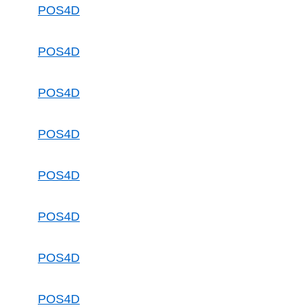
POS4D
POS4D
POS4D
POS4D
POS4D
POS4D
POS4D
POS4D