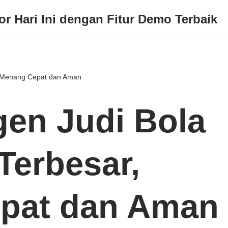
r Hari Ini dengan Fitur Demo Terbaik
r, Menang Cepat dan Aman
en Judi Bola
Terbesar,
pat dan Aman