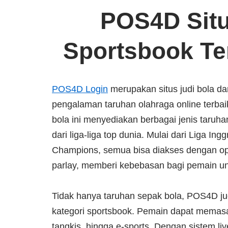
POS4D Situ
Sportsbook Te
POS4D Login
merupakan situs judi bola da
pengalaman taruhan olahraga online terbaik
bola ini menyediakan berbagai jenis taruha
dari liga-liga top dunia. Mulai dari Liga Ing
Champions, semua bisa diakses dengan opsi
parlay, memberi kebebasan bagi pemain unt
Tidak hanya taruhan sepak bola, POS4D j
kategori sportsbook. Pemain dapat memasa
tangkis, hingga e-sports. Dengan sistem liv