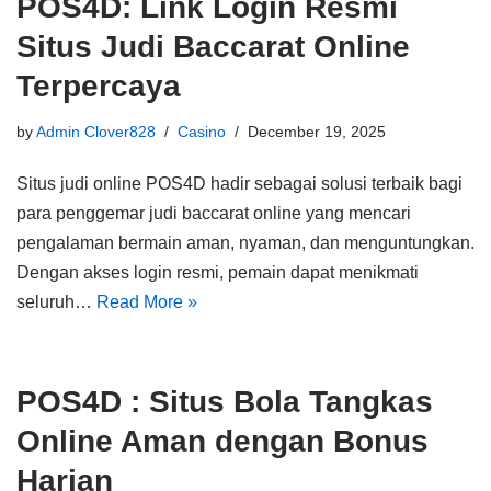
POS4D: Link Login Resmi
Situs Judi Baccarat Online
Terpercaya
by
Admin Clover828
Casino
December 19, 2025
Situs judi online POS4D hadir sebagai solusi terbaik bagi
para penggemar judi baccarat online yang mencari
pengalaman bermain aman, nyaman, dan menguntungkan.
Dengan akses login resmi, pemain dapat menikmati
seluruh…
Read More »
POS4D : Situs Bola Tangkas
Online Aman dengan Bonus
Harian