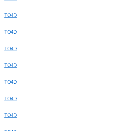
TO4D
TO4D
TO4D
TO4D
TO4D
TO4D
TO4D