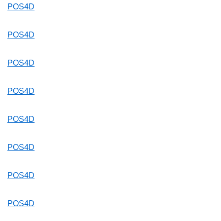
POS4D
POS4D
POS4D
POS4D
POS4D
POS4D
POS4D
POS4D