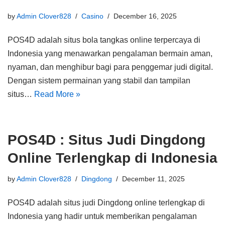
by
Admin Clover828
Casino
December 16, 2025
POS4D adalah situs bola tangkas online terpercaya di
Indonesia yang menawarkan pengalaman bermain aman,
nyaman, dan menghibur bagi para penggemar judi digital.
Dengan sistem permainan yang stabil dan tampilan
situs…
Read More »
POS4D : Situs Judi Dingdong
Online Terlengkap di Indonesia
by
Admin Clover828
Dingdong
December 11, 2025
POS4D adalah situs judi Dingdong online terlengkap di
Indonesia yang hadir untuk memberikan pengalaman