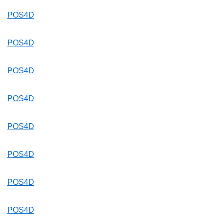
POS4D
POS4D
POS4D
POS4D
POS4D
POS4D
POS4D
POS4D