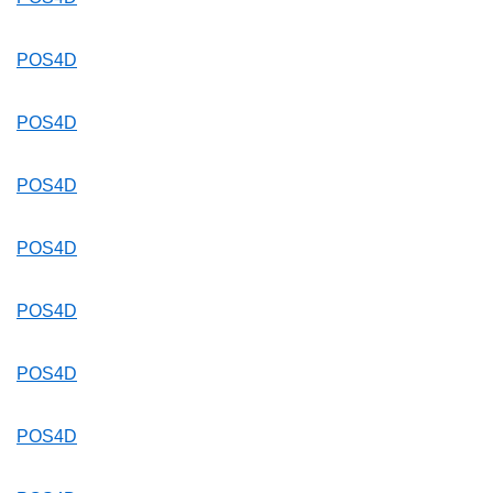
POS4D
POS4D
POS4D
POS4D
POS4D
POS4D
POS4D