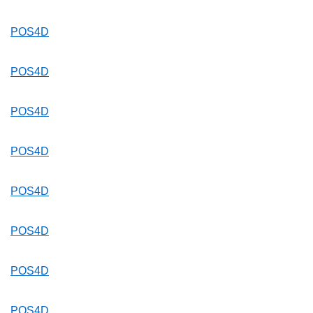
POS4D
POS4D
POS4D
POS4D
POS4D
POS4D
POS4D
POS4D