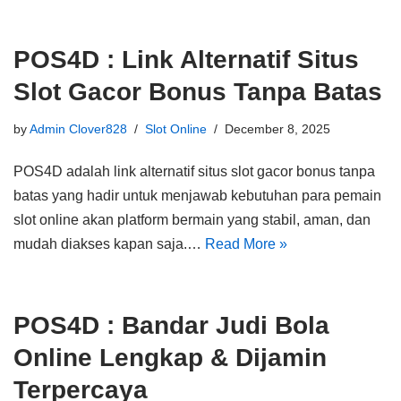
POS4D : Link Alternatif Situs
Slot Gacor Bonus Tanpa Batas
by
Admin Clover828
Slot Online
December 8, 2025
POS4D adalah link alternatif situs slot gacor bonus tanpa
batas yang hadir untuk menjawab kebutuhan para pemain
slot online akan platform bermain yang stabil, aman, dan
mudah diakses kapan saja.…
Read More »
POS4D : Bandar Judi Bola
Online Lengkap & Dijamin
Terpercaya