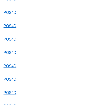
POS4D
POS4D
POS4D
POS4D
POS4D
POS4D
POS4D