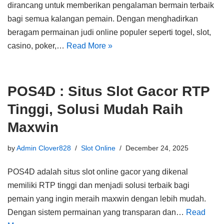
dirancang untuk memberikan pengalaman bermain terbaik
bagi semua kalangan pemain. Dengan menghadirkan
beragam permainan judi online populer seperti togel, slot,
casino, poker,…
Read More »
POS4D : Situs Slot Gacor RTP
Tinggi, Solusi Mudah Raih
Maxwin
by
Admin Clover828
Slot Online
December 24, 2025
POS4D adalah situs slot online gacor yang dikenal
memiliki RTP tinggi dan menjadi solusi terbaik bagi
pemain yang ingin meraih maxwin dengan lebih mudah.
Dengan sistem permainan yang transparan dan…
Read