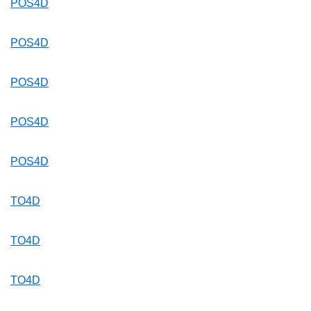
POS4D
POS4D
POS4D
POS4D
POS4D
TO4D
TO4D
TO4D