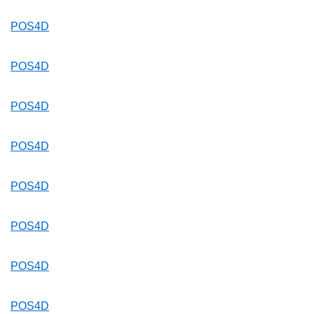
POS4D
POS4D
POS4D
POS4D
POS4D
POS4D
POS4D
POS4D