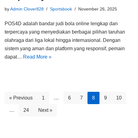
by
Admin Clover828
Sportsbook
November 26, 2025
POS4D adalah bandar judi bola online lengkap dan
terpercaya yang menyediakan berbagai pilihan taruhan
olahraga dari liga lokal hingga internasional. Dengan
sistem yang aman dan platform yang responsif, pemain
dapat…
Read More »
« Previous
1
…
6
7
8
9
10
…
24
Next »