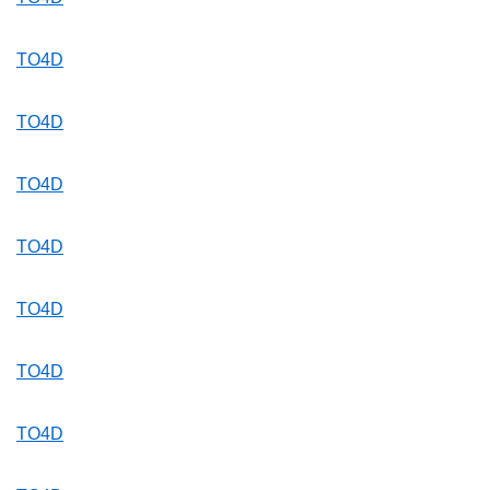
TO4D
TO4D
TO4D
TO4D
TO4D
TO4D
TO4D