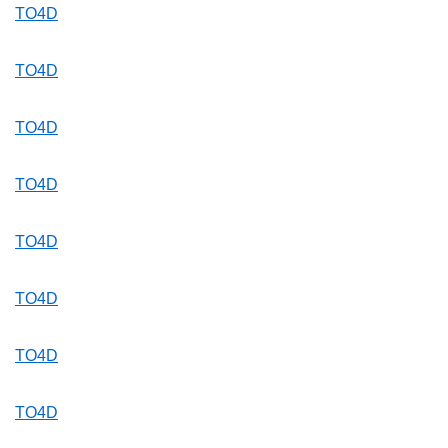
TO4D
TO4D
TO4D
TO4D
TO4D
TO4D
TO4D
TO4D