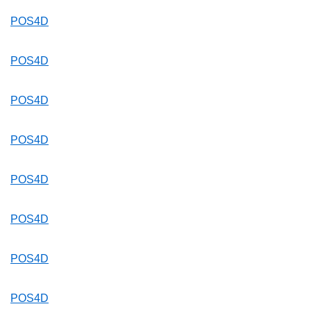
POS4D
POS4D
POS4D
POS4D
POS4D
POS4D
POS4D
POS4D