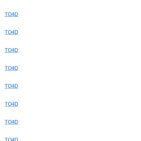
TO4D
TO4D
TO4D
TO4D
TO4D
TO4D
TO4D
TO4D