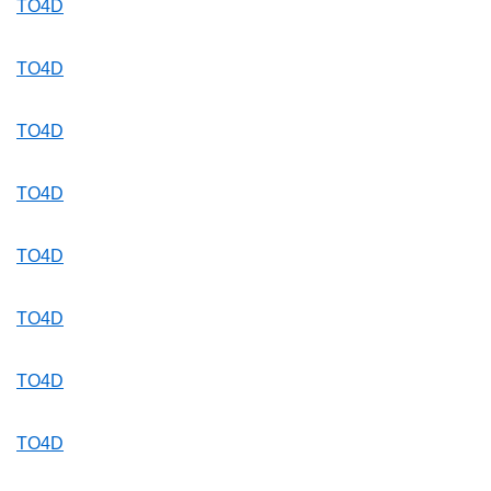
TO4D
TO4D
TO4D
TO4D
TO4D
TO4D
TO4D
TO4D