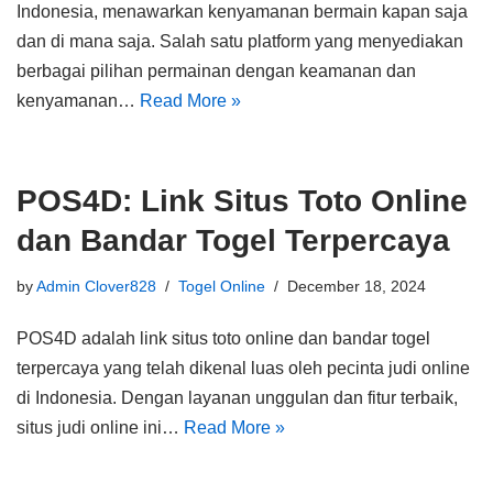
Indonesia, menawarkan kenyamanan bermain kapan saja
dan di mana saja. Salah satu platform yang menyediakan
berbagai pilihan permainan dengan keamanan dan
kenyamanan…
Read More »
POS4D: Link Situs Toto Online
dan Bandar Togel Terpercaya
by
Admin Clover828
Togel Online
December 18, 2024
POS4D adalah link situs toto online dan bandar togel
terpercaya yang telah dikenal luas oleh pecinta judi online
di Indonesia. Dengan layanan unggulan dan fitur terbaik,
situs judi online ini…
Read More »