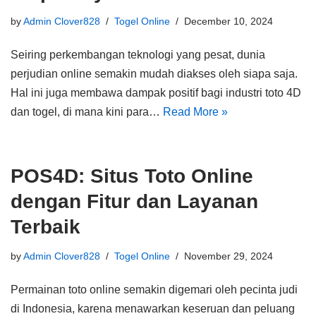
by
Admin Clover828
Togel Online
December 10, 2024
Seiring perkembangan teknologi yang pesat, dunia
perjudian online semakin mudah diakses oleh siapa saja.
Hal ini juga membawa dampak positif bagi industri toto 4D
dan togel, di mana kini para…
Read More »
POS4D: Situs Toto Online
dengan Fitur dan Layanan
Terbaik
by
Admin Clover828
Togel Online
November 29, 2024
Permainan toto online semakin digemari oleh pecinta judi
di Indonesia, karena menawarkan keseruan dan peluang