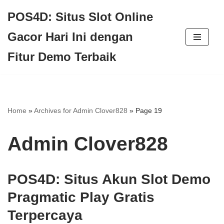
POS4D: Situs Slot Online
Skip
Gacor Hari Ini dengan
to
Fitur Demo Terbaik
content
Home
»
Archives for Admin Clover828
»
Page 19
Admin Clover828
POS4D: Situs Akun Slot Demo
Pragmatic Play Gratis
Terpercaya