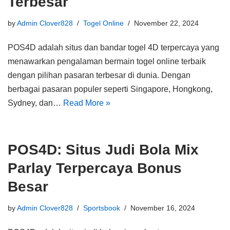
Terbesar
by
Admin Clover828
Togel Online
November 22, 2024
POS4D adalah situs dan bandar togel 4D terpercaya yang
menawarkan pengalaman bermain togel online terbaik
dengan pilihan pasaran terbesar di dunia. Dengan
berbagai pasaran populer seperti Singapore, Hongkong,
Sydney, dan…
Read More »
POS4D: Situs Judi Bola Mix
Parlay Terpercaya Bonus
Besar
by
Admin Clover828
Sportsbook
November 16, 2024