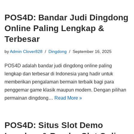
POS4D: Bandar Judi Dingdong
Online Paling Lengkap &
Terbesar
by
Admin Clover828
Dingdong
September 16, 2025
POS4D adalah bandar judi dingdong online paling
lengkap dan terbesar di Indonesia yang hadir untuk
memberikan pengalaman bermain terbaik bagi para
penggemar game klasik maupun modern. Dengan pilihan
permainan dingdong…
Read More »
POS4D: Situs Slot Demo