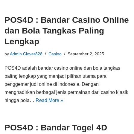
POS4D : Bandar Casino Online
dan Bola Tangkas Paling
Lengkap
by
Admin Clover828
Casino
September 2, 2025
POS4D adalah bandar casino online dan bola tangkas
paling lengkap yang menjadi pilihan utama para
penggemar judi online di Indonesia. Dengan
menghadirkan berbagai jenis permainan dari casino klasik
hingga bola…
Read More »
POS4D : Bandar Togel 4D