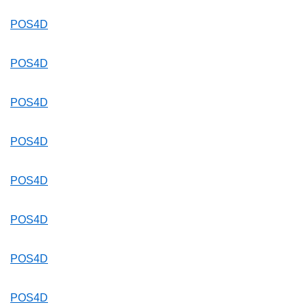
POS4D
POS4D
POS4D
POS4D
POS4D
POS4D
POS4D
POS4D