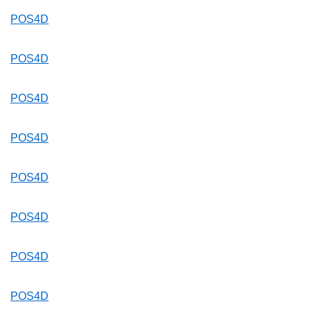
POS4D
POS4D
POS4D
POS4D
POS4D
POS4D
POS4D
POS4D