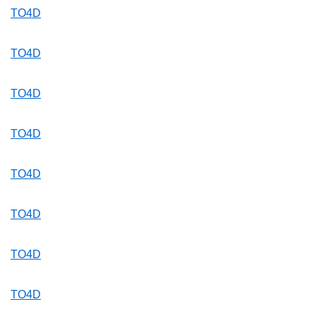
TO4D
TO4D
TO4D
TO4D
TO4D
TO4D
TO4D
TO4D