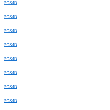
POS4D
POS4D
POS4D
POS4D
POS4D
POS4D
POS4D
POS4D