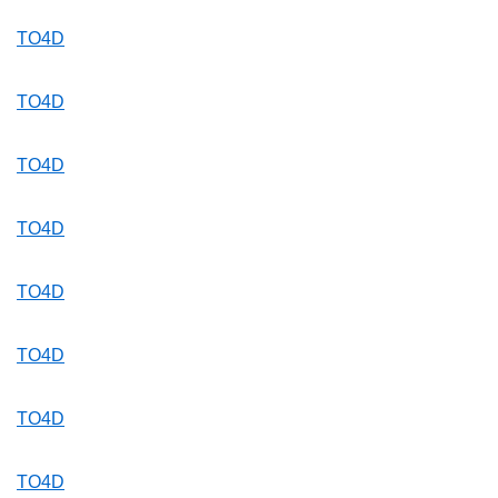
TO4D
TO4D
TO4D
TO4D
TO4D
TO4D
TO4D
TO4D