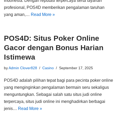
Indonesia. Dengan reputasi terpercaya serta layanan
profesional, POS4D memberikan pengalaman taruhan
yang aman,…
Read More »
POS4D: Situs Poker Online
Gacor dengan Bonus Harian
Istimewa
by
Admin Clover828
Casino
September 17, 2025
POS4D adalah pilihan tepat bagi para pecinta poker online
yang menginginkan pengalaman bermain seru sekaligus
menguntungkan. Sebagai salah satu situs judi online
terpercaya, situs judi online ini menghadirkan berbagai
jenis…
Read More »